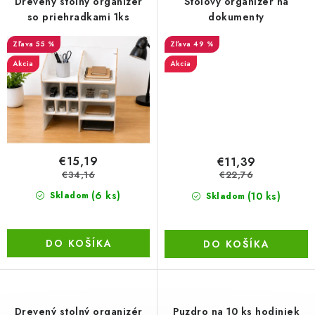
Drevený stolný organizér
Stolový organizér na
so priehradkami 1ks
dokumenty
LacnoBlog
Prečo je tu LACNO?
Kontakty, O nás
55 %
49 %
Dopravné a Platby
Vratky a Reklamácie
Akcia
Akcia
Obchodné podmienky
Ochrana osobných údajov
Reklamačný poriadok
Ako odstúpiť od kúpnej zmluvy
€15,19
€11,39
€34,16
€22,76
(6 ks)
(10 ks)
Skladom
Skladom
DO KOŠÍKA
DO KOŠÍKA
Drevený stolný organizér
Puzdro na 10 ks hodiniek