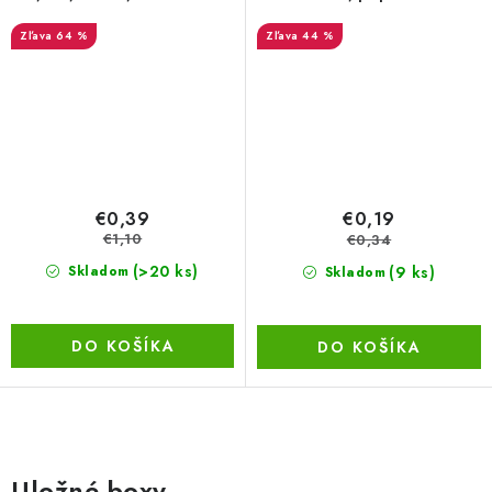
cm
64 %
44 %
€0,39
€0,19
€1,10
€0,34
(>20 ks)
(9 ks)
Skladom
Skladom
DO KOŠÍKA
DO KOŠÍKA
O
v
Uložné boxy