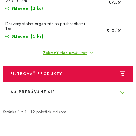
OBLEČENIE A MÓDA
27 x 10 cm
€7,59
(2 ks)
Skladom
TOTÁLNA LIKVIDÁCIA
Drevený stolný organizér so priehradkami
1ks
€15,19
CHOVATEĽSKÉ POTREBY
(6 ks)
Skladom
ŠPORT A OUTDOOR
Zobraziť viac produktov
DROGÉRIA A KOZMETIKA
FILTROVAŤ PRODUKTY
PRE DETI
V
R
NAJPREDÁVANEJŠIE
ý
a
AUTO-MOTO
p
d
PRODUKTY HISTORICKE BEZ ZASOBY
i
e
Stránka
1
z
1
-
12
položiek celkom
s
n
K ZALISTOVÁNÍ NEBO VYMAZÁNÍ
p
i