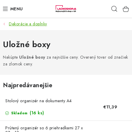
Prejsť
Hľad
na
obsah
Dekorácie a doplnky
NAŠE AKCIE!
NAŠE NOVINKY!
Uložné boxy
POTRAVINY
Nakúpte
Uložné boxy
za najnižšie ceny. Overený tovar od značiek
za zlomok ceny.
DOMÁCNOSŤ
Najpredávanejšie
NÁBYTOK
Stolový organizér na dokumenty A4
ELEKTRO
€11,39
(16 ks)
Skladom
ZÁHRADA
Prútený organizér so 6 priehradkami 27 x