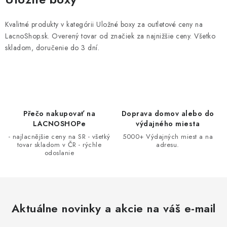
l
á
Kvalitné produkty v kategórii Uložné boxy za outletové ceny na
d
LacnoShop.sk. Overený tovar od značiek za najnižšie ceny. Všetko
a
skladom, doručenie do 3 dní.
c
i
e
p
r
Přečo nakupovať na
Doprava domov alebo do
LACNOSHOPe
výdajného miesta
v
- najlacnějšie ceny na SR - všetký
5000+ Výdajných miest a na
k
tovar skladom v ČR - rýchle
adresu.
y
odoslanie
v
ý
p
i
Aktuálne novinky a akcie na váš e-mail
s