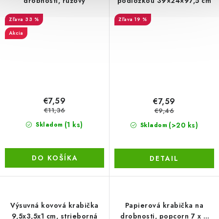
drobnosti, ružový
podložkou 39×24×97,5 cm
33 %
19 %
Akcia
€7,59
€7,59
€11,36
€9,46
(1 ks)
(>20 ks)
Skladom
Skladom
DO KOŠÍKA
DETAIL
Výsuvná kovová krabička
Papierová krabička na
9,5x3,5x1 cm, strieborná
drobnosti, popcorn 7 x 6