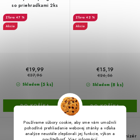
so priehradkami 2ks
47 %
42 %
Akcia
Akcia
€19,99
€15,19
€37,96
€26,56
(5 ks)
(8 ks)
Skladom
Skladom
DO KOŠÍKA
DO KOŠÍKA
Používame súbory cookie, aby sme vám umožnili
pohodlné prehliadanie webovej stránky a vďaka
analýze neustále zlepšovali jej funkcie, výkon a
Drôtené košíky do
Prenosný závesný organizér
použiteľnosť.
Viac informácií