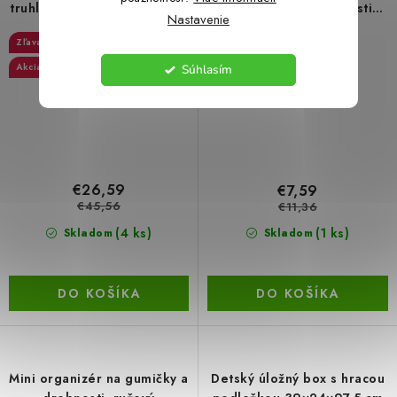
truhlicovej mrazničky 42,5 x
na gumičky a drobnosti
Nastavenie
16 x 24,5 cm 2ks
biely
41 %
33 %
Akcia
Akcia
Súhlasím
€26,59
€7,59
€45,56
€11,36
(4 ks)
(1 ks)
Skladom
Skladom
DO KOŠÍKA
DO KOŠÍKA
Mini organizér na gumičky a
Detský úložný box s hracou