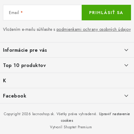
u
Email
PRIHLÁSIŤ SA
Vložením e-mailu súhlasíte s
podmienkami ochrany osobných údajov
Z
á
Informácie pre vás
p
ä
LacnoBlog
Top 10 produktov
t
Prečo je tu LACNO?
i
K
Balné pre objednávky do 8 €
e
Kontakty, O nás
a
€2,29
Produkty historicke bez zasoby
t
Facebook
Dopravné a Platby
e
Detské gamaše biele
g
Nový tovar
Vratky a Reklamácie
K zalistování nebo vymazání
ó
€1,19
r
Copyright 2026
lacnoshop.sk
. Všetky práva vyhradené.
Upraviť nastavenie
Obchodné podmienky
i
cookies
Mika for Health, dezinfekčný gél na ruky, 100 ml
e
Bez zásoby, k vyřazení (vč. XD)
Vytvoril Shoptet Premium
Ochrana osobných údajov
Po dátume min.