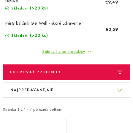
OBLEČENIE A MÓDA
ružové
€9,49
(>20 ks)
Skladom
TOTÁLNA LIKVIDÁCIA
Párty balónik Get Well - skoré udravenie
€0,59
CHOVATEĽSKÉ POTREBY
(>20 ks)
Skladom
ŠPORT A OUTDOOR
Zobraziť viac produktov
DROGÉRIA A KOZMETIKA
FILTROVAŤ PRODUKTY
PRE DETI
V
R
NAJPREDÁVANEJŠIE
ý
a
AUTO-MOTO
p
d
PRODUKTY HISTORICKE BEZ ZASOBY
i
e
Stránka
1
z
1
-
7
položiek celkom
s
n
K ZALISTOVÁNÍ NEBO VYMAZÁNÍ
p
i