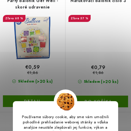
Párty balónik Get Well -
Nafukovací balónik číslo 3
skoré udravenie
LacnoBlog
Prečo je tu LACNO?
Kontakty, O nás
68 %
57 %
Dopravné a Platby
Vratky a Reklamácie
Obchodné podmienky
Ochrana osobných údajov
Reklamačný poriadok
Ako odstúpiť od kúpnej zmluvy
€0,59
€0,79
€1,86
€1,86
(>20 ks)
(>20 ks)
Skladom
Skladom
DETAIL
DO KOŠÍKA
Používame súbory cookie, aby sme vám umožnili
pohodlné prehliadanie webovej stránky a vďaka
analýze neustále zlepšovali jej funkcie, výkon a
Balónik písmeno B
Závesný domček