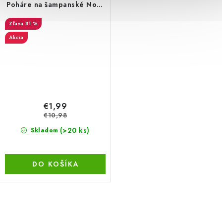
Poháre na šampanské Nový
rok Šťastný Nový Rok 86 cm
81 %
Akcia
€1,99
€10,98
(>20 ks)
Skladom
DO KOŠÍKA
O