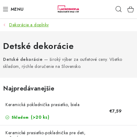
Prejsť
Hľad
na
obsah
Dekorácie a doplnky
NAŠE AKCIE!
NAŠE NOVINKY!
Detské dekorácie
POTRAVINY
Detské dekorácie
— široký výber za outletové ceny. Všetko
skladom, rýchle doručenie na Slovensko.
DOMÁCNOSŤ
Najpredávanejšie
NÁBYTOK
Keramická pokladnička prasiatko, biela
ELEKTRO
€7,59
(>20 ks)
Skladom
ZÁHRADA
Keramické prasiatko-pokladnička pre deti,