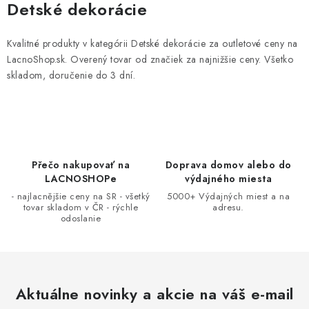
v
Detské dekorácie
l
á
Kvalitné produkty v kategórii Detské dekorácie za outletové ceny na
d
LacnoShop.sk. Overený tovar od značiek za najnižšie ceny. Všetko
a
skladom, doručenie do 3 dní.
c
i
e
p
r
Přečo nakupovať na
Doprava domov alebo do
LACNOSHOPe
výdajného miesta
v
- najlacnějšie ceny na SR - všetký
5000+ Výdajných miest a na
k
tovar skladom v ČR - rýchle
adresu.
y
odoslanie
v
ý
p
i
Aktuálne novinky a akcie na váš e-mail
s