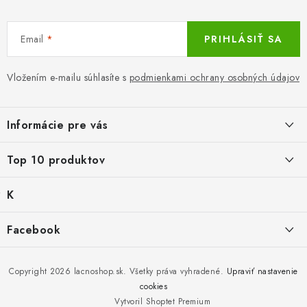
u
Email
PRIHLÁSIŤ SA
Vložením e-mailu súhlasíte s
podmienkami ochrany osobných údajov
Z
á
Informácie pre vás
p
ä
LacnoBlog
Top 10 produktov
t
Prečo je tu LACNO?
i
K
Mika for Health, dezinfekčný gél na ruky, 100 ml
e
Kontakty, O nás
a
Po dátume min.
Produkty historicke bez zasoby
t
€0,39
Facebook
Dopravné a Platby
e
g
Balné pre objednávky do 8 €
Vratky a Reklamácie
K zalistování nebo vymazání
ó
€2,29
r
Copyright 2026
lacnoshop.sk
. Všetky práva vyhradené.
Upraviť nastavenie
Obchodné podmienky
i
cookies
Čierna bavlnená polokošeľa klasická
e
Bez zásoby, k vyřazení (vč. XD)
Vytvoril Shoptet Premium