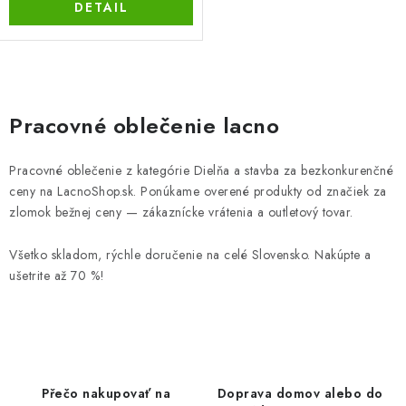
DETAIL
O
v
Pracovné oblečenie lacno
l
á
Pracovné oblečenie z kategórie Dielňa a stavba za bezkonkurenčné
d
ceny na LacnoShop.sk. Ponúkame overené produkty od značiek za
a
zlomok bežnej ceny — zákaznícke vrátenia a outletový tovar.
c
i
Všetko skladom, rýchle doručenie na celé Slovensko. Nakúpte a
ušetrite až 70 %!
e
p
r
v
k
Přečo nakupovať na
Doprava domov alebo do
y