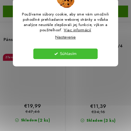
DETAIL
DO KOŠÍKA
Používame súbory cookie, aby sme vám umožnili
pohodlné prehliadanie webovej stránky a vďaka
analýze neustále zlepšovali jej funkcie, výkon a
použiteľnosť.
Viac informácií
Nastavenie
Pánske pracovné nohavice -
Flügger - Maliarske
šedá/čierna
pracovné nohavice 3/4
Súhlasím
57 %
66 %
€19,99
€11,39
€47,46
€34,16
(2 ks)
(3 ks)
Skladom
Skladom