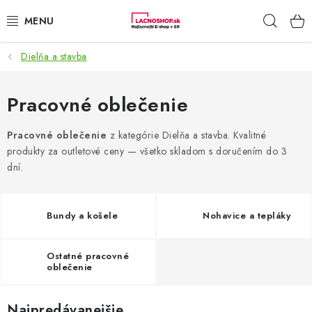
Prejsť
Hľad
na
obsah
Dielňa a stavba
NAŠE AKCIE!
NAŠE NOVINKY!
Pracovné oblečenie
POTRAVINY
Pracovné oblečenie
z kategórie Dielňa a stavba. Kvalitné
produkty za outletové ceny — všetko skladom s doručením do 3
dní.
DOMÁCNOSŤ
NÁBYTOK
Bundy a košele
Nohavice a tepláky
ELEKTRO
Ostatné pracovné
oblečenie
ZÁHRADA
Najpredávanejšie