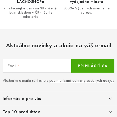
LACNOSHOPe
výdajného miesta
v
- najlacnějšie ceny na SR - všetký
5000+ Výdajných miest a na
ý
tovar skladom v ČR - rýchle
adresu.
odoslanie
p
i
s
u
Aktuálne novinky a akcie na váš e-mail
Email
PRIHLÁSIŤ SA
Vložením e-mailu súhlasíte s
podmienkami ochrany osobných údajov
Z
á
Informácie pre vás
p
ä
LacnoBlog
Top 10 produktov
t