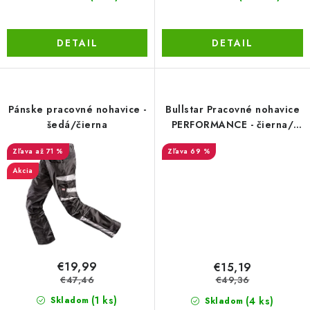
LacnoBlog
Prečo je tu LACNO?
Kontakty, O nás
DETAIL
DETAIL
Dopravné a Platby
Vratky a Reklamácie
Obchodné podmienky
Ochrana osobných údajov
Reklamačný poriadok
Ako odstúpiť od kúpnej zmluvy
Pánske pracovné nohavice -
Bullstar Pracovné nohavice
šedá/čierna
PERFORMANCE - čierna/
čierna 100
až 71 %
69 %
Akcia
€19,99
€15,19
€47,46
€49,36
(1 ks)
(4 ks)
Skladom
Skladom