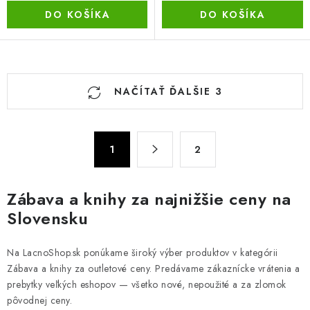
DO KOŠÍKA
DO KOŠÍKA
O
NAČÍTAŤ ĎALŠIE 3
v
l
á
S
d
1
2
t
a
r
c
á
Zábava a knihy za najnižšie ceny na
n
i
Slovensku
k
e
o
p
v
Na LacnoShop.sk ponúkame široký výber produktov v kategórii
r
a
Zábava a knihy za outletové ceny. Predávame zákaznícke vrátenia a
v
prebytky veľkých eshopov — všetko nové, nepoužité a za zlomok
n
k
pôvodnej ceny.
i