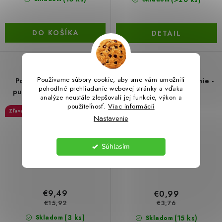
DO KOŠÍKA
DETAIL
Používame súbory cookie, aby sme vám umožnili
Podložka na skladanie
Najlepšie svetové čítanie -
pohodlné prehliadanie webovej stránky a vďaka
puzzle s príslušenstvom
4 v 1
analýze neustále zlepšovali jej funkcie, výkon a
použiteľnosť.
Viac informácií
40 %
73 %
Nastavenie
Súhlasím
€9,49
€0,99
€15,92
€3,76
(3 ks)
(15 ks)
Skladom
Skladom