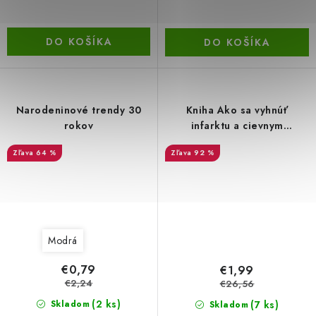
DO KOŠÍKA
DO KOŠÍKA
Narodeninové trendy 30
Kniha Ako sa vyhnúť
rokov
infarktu a cievnym
mozgovým príhodám
64 %
92 %
Modrá
€0,79
€1,99
€2,24
€26,56
(2 ks)
(7 ks)
Skladom
Skladom