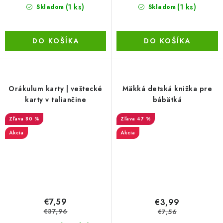
(1 ks)
(1 ks)
Skladom
Skladom
DO KOŠÍKA
DO KOŠÍKA
Orákulum karty | veštecké
Mäkká detská knižka pre
karty v taliančine
bábätká
80 %
47 %
Akcia
Akcia
€7,59
€3,99
€37,96
€7,56