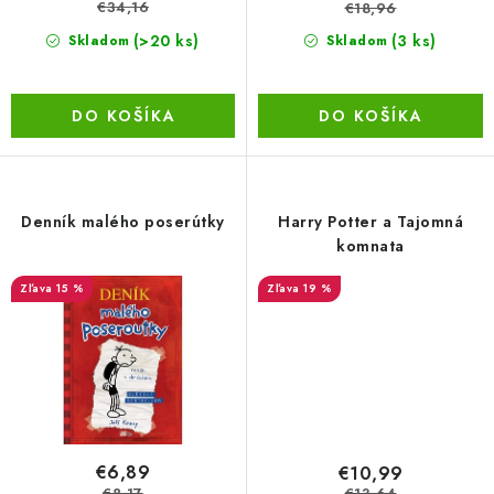
v
€34,16
€18,96
(>20 ks)
(3 ks)
Skladom
Skladom
LacnoBlog
Prečo je tu LACNO?
Kontakty, O nás
Dopravné a Platby
Vratky a Reklamácie
DO KOŠÍKA
DO KOŠÍKA
Obchodné podmienky
Ochrana osobných údajov
Reklamačný poriadok
Ako odstúpiť od kúpnej zmluvy
Denník malého poserútky
Harry Potter a Tajomná
komnata
15 %
19 %
€6,89
€10,99
€8,17
€13,64