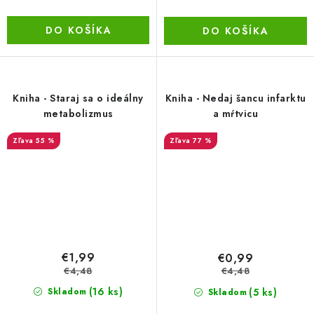
DO KOŠÍKA
DO KOŠÍKA
Kniha - Staraj sa o ideálny
Kniha - Nedaj šancu infarktu
metabolizmus
a mŕtvicu
55 %
77 %
€1,99
€0,99
€4,48
€4,48
(16 ks)
(5 ks)
Skladom
Skladom