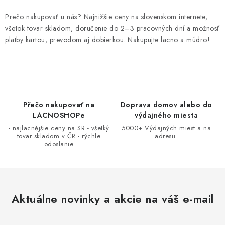
y
e
v
Prečo nakupovať u nás? Najnižšie ceny na slovenskom internete,
ý
všetok tovar skladom, doručenie do 2–3 pracovných dní a možnosť
platby kartou, prevodom aj dobierkou. Nakupujte lacno a múdro!
p
i
s
u
Přečo nakupovať na
Doprava domov alebo do
LACNOSHOPe
výdajného miesta
- najlacnějšie ceny na SR - všetký
5000+ Výdajných miest a na
tovar skladom v ČR - rýchle
adresu.
odoslanie
Aktuálne novinky a akcie na váš e-mail