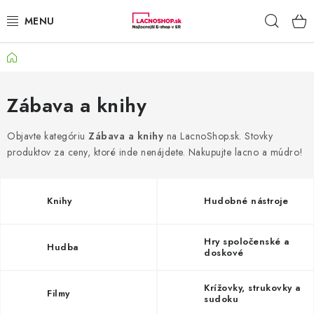
Prejsť
Hľad
na
obsah
Domov
NAŠE AKCIE!
NAŠE NOVINKY!
Zábava a knihy
POTRAVINY
Objavte kategóriu
Zábava a knihy
na LacnoShop.sk. Stovky
produktov za ceny, ktoré inde nenájdete. Nakupujte lacno a múdro!
DOMÁCNOSŤ
Knihy
Hudobné nástroje
NÁBYTOK
ELEKTRO
Hry spoločenské a
Hudba
doskové
ZÁHRADA
Krížovky, strukovky a
Filmy
sudoku