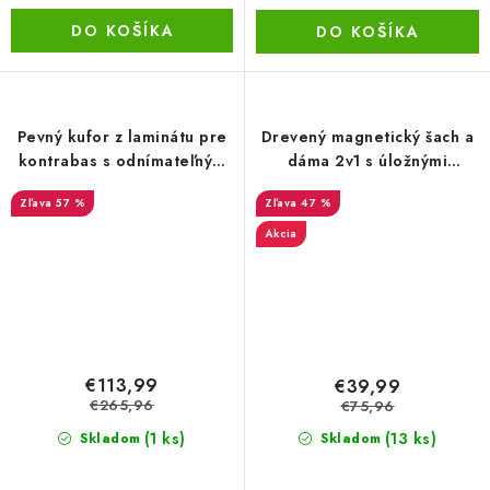
DO KOŠÍKA
DO KOŠÍKA
Pevný kufor z laminátu pre
Drevený magnetický šach a
kontrabas s odnímateľným
dáma 2v1 s úložnými
krkom
zásuvkami, 32 cm
57 %
47 %
Akcia
€113,99
€39,99
€265,96
€75,96
(1 ks)
(13 ks)
Skladom
Skladom