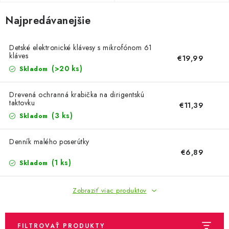
OBLEČENIE A MÓDA
Najpredávanejšie
TOTÁLNA LIKVIDÁCIA
Detské elektronické klávesy s mikrofónom 61
CHOVATEĽSKÉ POTREBY
kláves
€19,99
(>20 ks)
Skladom
ŠPORT A OUTDOOR
Drevená ochranná krabička na dirigentskú
taktovku
€11,39
DROGÉRIA A KOZMETIKA
(3 ks)
Skladom
PRE DETI
Denník malého poserútky
€6,89
AUTO-MOTO
(1 ks)
Skladom
PRODUKTY HISTORICKE BEZ ZASOBY
Zobraziť viac produktov
K ZALISTOVÁNÍ NEBO VYMAZÁNÍ
FILTROVAŤ PRODUKTY