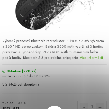
OBLEČENIE A MÓDA
TOTÁLNA LIKVIDÁCIA
CHOVATEĽSKÉ POTREBY
ŠPORT A OUTDOOR
Výkonný prenosný Bluetooth reproduktor RIENOK s 30W výkonom
a 360 ° HD stereo zvukom. Batéria 3600 mAh vydrží až 3 hodiny
DROGÉRIA A KOZMETIKA
prehrávania. Vodeodolný IPX7 s RGB svetlami meniacimi farbu
podľa hudby. Bluetooth 5.3 pre stabilné pripojenie.
Viac informácií
PRE DETI
(>20 ks)
Skladom
12.8.2026
AUTO-MOTO
Možnosti doručenia
PRODUKTY HISTORICKE BEZ ZASOBY
K ZALISTOVÁNÍ NEBO VYMAZÁNÍ
€26,56
–64 %
€9,49