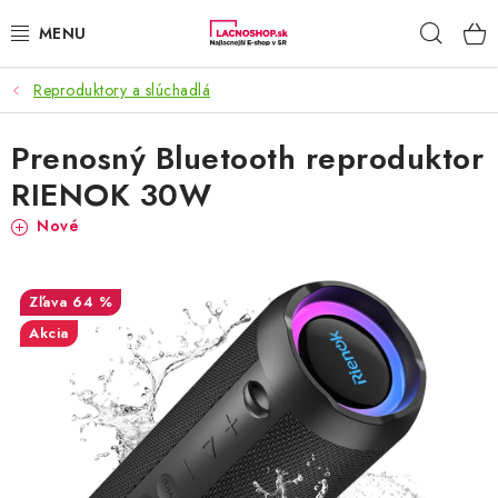
Prejsť
Hľad
na
obsah
Reproduktory a slúchadlá
NAŠE AKCIE!
Prenosný Bluetooth reproduktor
NAŠE NOVINKY!
RIENOK 30W
POTRAVINY
Nové
DOMÁCNOSŤ
64 %
NÁBYTOK
Akcia
ELEKTRO
ZÁHRADA