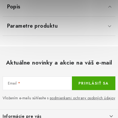
Popis
LacnoBlog
Prečo je tu LACNO?
Kontakty, O nás
Dopravné a Platby
Vratky a Reklamácie
Parametre produktu
Obchodné podmienky
Ochrana osobných údajov
Reklamačný poriadok
Ako odstúpiť od kúpnej zmluvy
Aktuálne novinky a akcie na váš e-mail
Email
PRIHLÁSIŤ SA
Vložením e-mailu súhlasíte s
podmienkami ochrany osobných údajov
Z
á
Informácie pre vás