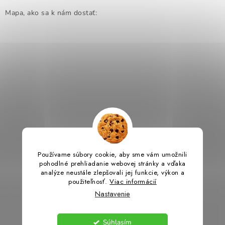
OBLEČENIE A MÓDA
Mapa, ako sa k nám dostať:
TOTÁLNA LIKVIDÁCIA
CHOVATEĽSKÉ POTREBY
ŠPORT A OUTDOOR
DROGÉRIA A KOZMETIKA
PRE DETI
Používame súbory cookie, aby sme vám umožnili
AUTO-MOTO
pohodlné prehliadanie webovej stránky a vďaka
analýze neustále zlepšovali jej funkcie, výkon a
použiteľnosť.
Viac informácií
PRODUKTY HISTORICKE BEZ ZASOBY
Nastavenie
K ZALISTOVÁNÍ NEBO VYMAZÁNÍ
Súhlasím