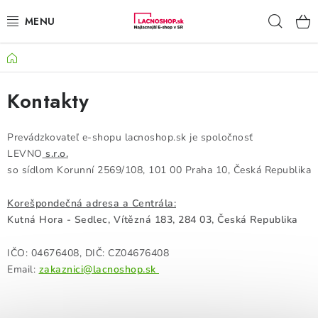
Prejsť
Hľad
na
obsah
Domov
NAŠE AKCIE!
Kontakty
NAŠE NOVINKY!
POTRAVINY
Prevádzkovateľ e-shopu lacnoshop.sk je spoločnosť
LEVNO
s.r.o.
so sídlom
Korunní 2569/108, 101 00 Praha 10,
Česká Republika
DOMÁCNOSŤ
Korešpondečná adresa a Centrála:
NÁBYTOK
Kutná Hora - Sedlec, Vítězná 183, 284 03, Česká Republika
ELEKTRO
IČO: 04676408
,
DIČ: CZ
04676408
Email:
zakaznici@lacnoshop.sk
ZÁHRADA