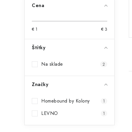
p
Cena
a
n
€
1
€
3
e
Štítky
l
Na sklade
2
Značky
Homebound by Kolony
1
LEVNO
1
i