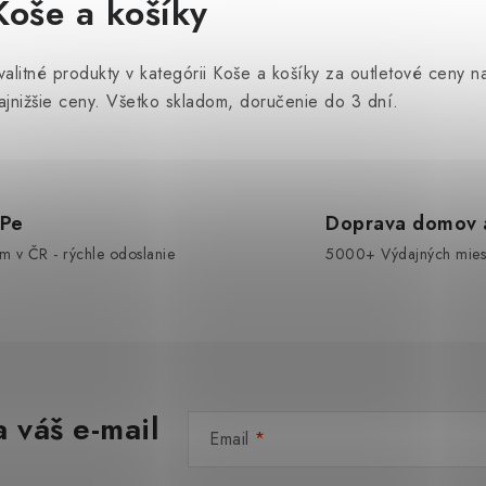
Koše a košíky
á
valitné produkty v kategórii Koše a košíky za outletové ceny
d
ajnižšie ceny. Všetko skladom, doručenie do 3 dní.
a
c
OPe
Doprava domov a
e
om v ČR - rýchle odoslanie
5000+ Výdajných miest
p
v
k
y
 váš e-mail
Email
v