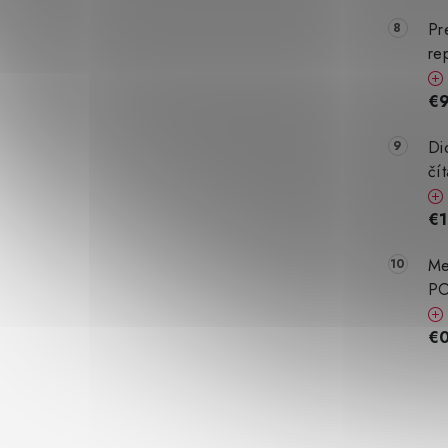
Pr
re
€9
Di
čí
€1
Me
PO
€0