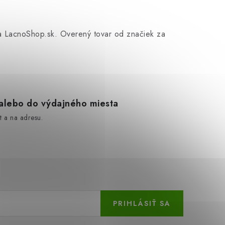
 na LacnoShop.sk. Overený tovar od značiek za
lebo do výdajného miesta
 a na adresu.
PRIHLÁSIŤ SA