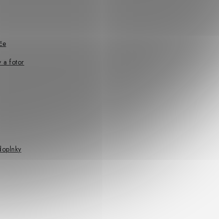
če
 a fotor
doplnky