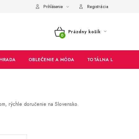
mienky
Ochrana osobných údajov
Reklamačný poriadok
Prihlásenie
Registrácia
Prázdny košík
NÁKUPNÝ
KOŠÍK
HRADA
OBLEČENIE A MÓDA
TOTÁLNA LIKVIDÁCIA
om, rýchle doručenie na Slovensko.