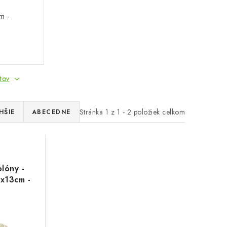
m -
tov
Stránka
1
z
1
-
2
položiek celkom
HŠIE
ABECEDNE
lóny -
x13cm -