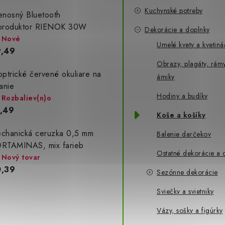
Kuchynské potreby
enosný Bluetooth
produktor RIENOK 30W
Dekorácie a doplnky
Nové
Umelé kvety a kvetiná
,49
Obrazy, plagáty, rámy
optrické červené okuliare na
ámiky
tanie
Hodiny a budíky
Rozbaliev(n)o
,49
Koše a košíky
chanická ceruzka 0,5 mm
Balenie darčekov
RTAMINAS, mix farieb
Ostatné dekorácie a 
Nový tovar
,39
Sezónne dekorácie
Sviečky a svietniky
Vázy, sošky a figúrky