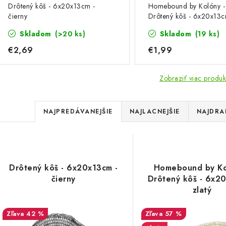
Drôtený kôš - 6x20x13cm -
Homebound by Kolóny -
čierny
Drôtený kôš - 6x20x13c
zlatý
Skladom
(>20 ks)
Skladom
(19 ks)
€2,69
€1,99
Zobraziť viac produk
R
NAJPREDÁVANEJŠIE
NAJLACNEJŠIE
NAJDRA
a
V
d
ý
e
Drôtený kôš - 6x20x13cm -
Homebound by Ko
p
čierny
Drôtený kôš - 6x20
n
zlatý
i
s
42 %
57 %
e