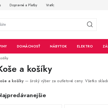
s
Dopravné a Platby
Vratky a Reklamácie
Obchodné pod
VINY
DOMÁCNOSŤ
NÁBYTOK
ELEKTRO
ZÁ
košíky
Koše a košíky
oše a košíky
— široký výber za outletové ceny. Všetko sklad
Najpredávanejšie