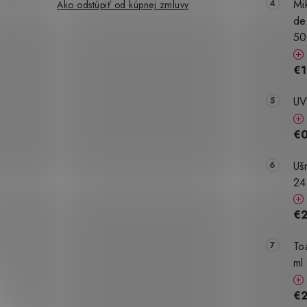
Mi
Ako odstúpiť od kúpnej zmluvy
de
50
€1
UV
€
Uš
24
€
To
ml
€