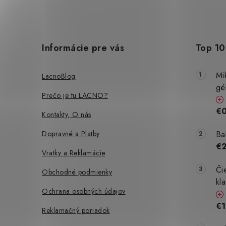
Z
i
á
Informácie pre vás
Top 10
p
ä
Mi
LacnoBlog
gé
t
Prečo je tu LACNO?
i
€0
Kontakty, O nás
e
Dopravné a Platby
Ba
€
Vratky a Reklamácie
Či
Obchodné podmienky
kl
Ochrana osobných údajov
€1
Reklamačný poriadok