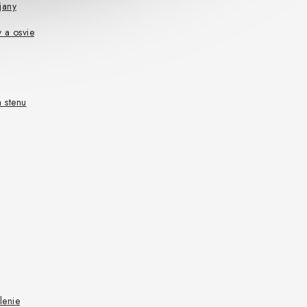
jany
 a osvie
 stenu
lenie