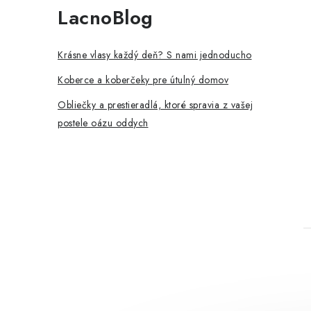
LacnoBlog
Krásne vlasy každý deň? S nami jednoducho
Koberce a koberčeky pre útulný domov
Obliečky a prestieradlá, ktoré spravia z vašej
postele oázu oddych
t