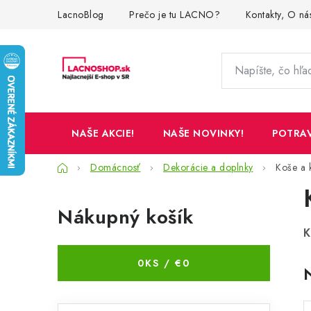
Prejsť
LacnoBlog
Prečo je tu LACNO?
Kontakty, O ná
na
obsah
NAŠE AKCIE!
NAŠE NOVINKY!
POTRA
Domov
Domácnosť
Dekorácie a doplnky
Koše a 
B
Nákupný košík
o
K
č
0
KS /
€0
n
ý