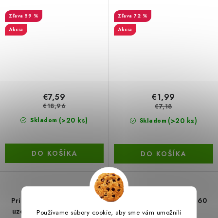
59 %
72 %
Akcia
Akcia
€7,59
€1,99
€18,96
€7,18
(>20 ks)
(>20 ks)
Skladom
Skladom
DO KOŠÍKA
DO KOŠÍKA
Prianie s obálkou, Skoré
Narodeninové trendy 60
uzdravenie, mix motívov
rokov
Používame súbory cookie, aby sme vám umožnili