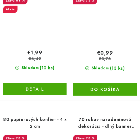
69 %
73 %
Akcia
€1,99
€0,99
€6,42
€3,76
(10 ks)
(13 ks)
Skladom
Skladom
DETAIL
DO KOŠÍKA
80 papierových konfiet - 4 x
70 rokov narodeninová
2 cm
dekorácia - dlhý banner
3,60m
73 %
73 %