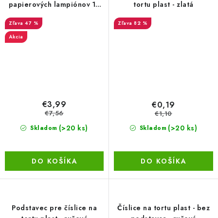
papierových lampiónov 12
tortu plast - zlatá
ks – teplá biela
47 %
82 %
Akcia
€3,99
€0,19
€7,56
€1,10
(>20 ks)
(>20 ks)
Skladom
Skladom
DO KOŠÍKA
DO KOŠÍKA
Podstavec pre číslice na
Číslice na tortu plast - bez