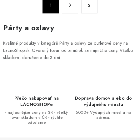
S
d
1
2
t
a
r
c
á
Párty a oslavy
n
i
k
e
Kvalitné produkty v kategórii Párty a oslavy za outletové ceny na
o
p
LacnoShop.sk. Overený tovar od značiek za najnižšie ceny. Všetko
v
r
skladom, doručenie do 3 dní.
a
v
n
k
i
y
e
v
ý
Přečo nakupovať na
Doprava domov alebo do
p
LACNOSHOPe
výdajného miesta
i
- najlacnějšie ceny na SR - všetký
5000+ Výdajných miest a na
tovar skladom v ČR - rýchle
adresu.
s
odoslanie
u