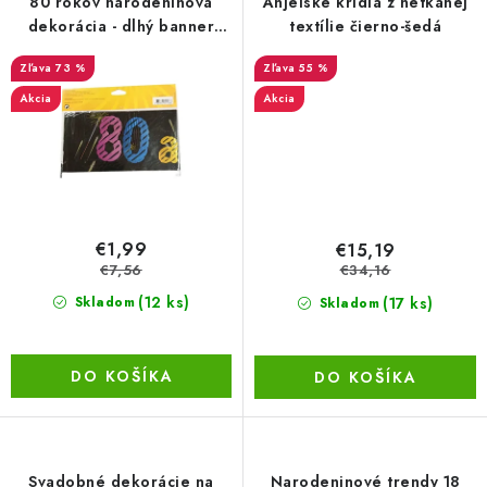
80 rokov narodeninová
Anjelské krídla z netkanej
dekorácia - dlhý banner
textílie čierno-šedá
LacnoBlog
Prečo je tu LACNO?
Kontakty, O nás
3,60m
73 %
55 %
Dopravné a Platby
Vratky a Reklamácie
Akcia
Akcia
Obchodné podmienky
Ochrana osobných údajov
Reklamačný poriadok
Ako odstúpiť od kúpnej zmluvy
€1,99
€15,19
€7,56
€34,16
(12 ks)
(17 ks)
Skladom
Skladom
DO KOŠÍKA
DO KOŠÍKA
Svadobné dekorácie na
Narodeninové trendy 18