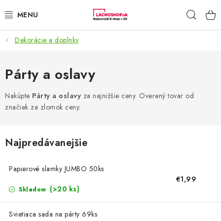
Prejsť
Hľad
na
obsah
Dekorácie a doplnky
NAŠE AKCIE!
NAŠE NOVINKY!
Párty a oslavy
POTRAVINY
Nakúpte
Párty a oslavy
za najnižšie ceny. Overený tovar od
značiek za zlomok ceny.
DOMÁCNOSŤ
Najpredávanejšie
NÁBYTOK
Papierové slamky JUMBO 50ks
ELEKTRO
€1,99
(>20 ks)
Skladom
ZÁHRADA
Svietiaca sada na párty 69ks