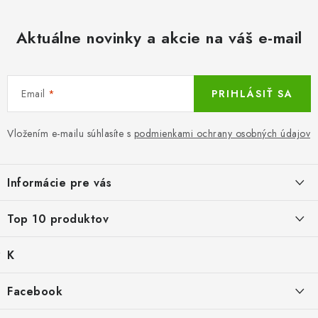
Aktuálne novinky a akcie na váš e-mail
Email
PRIHLÁSIŤ SA
Vložením e-mailu súhlasíte s
podmienkami ochrany osobných údajov
Z
á
Informácie pre vás
p
ä
LacnoBlog
Top 10 produktov
t
Prečo je tu LACNO?
i
K
Balné pre objednávky do 8 €
e
Kontakty, O nás
a
€2,29
Produkty historicke bez zasoby
t
Facebook
Dopravné a Platby
e
Mika for Health, dezinfekčný gél na ruky, 100 ml
g
Po dátume min.