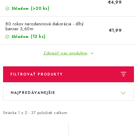
OBLEČENIE A MÓDA
€4,99
(>20 ks)
Skladom
TOTÁLNA LIKVIDÁCIA
80 rokov narodeninová dekorácia - dlhý
banner 3,60m
€1,99
CHOVATEĽSKÉ POTREBY
(12 ks)
Skladom
ŠPORT A OUTDOOR
Zobraziť viac produktov
DROGÉRIA A KOZMETIKA
FILTROVAŤ PRODUKTY
PRE DETI
V
R
NAJPREDÁVANEJŠIE
ý
a
AUTO-MOTO
p
d
PRODUKTY HISTORICKE BEZ ZASOBY
i
e
Stránka
1
z
2
-
37
položiek celkom
s
n
K ZALISTOVÁNÍ NEBO VYMAZÁNÍ
p
i