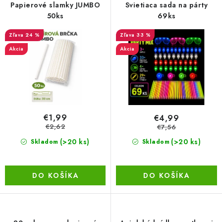
r
e
Papierové slamky JUMBO
Svietiaca sada na párty
BEZ ZÁSOBY, K VYŘAZENÍ (VČ. XD)
o
p
50ks
69ks
d
r
OBLEČENÍ A MÓDA
24 %
33 %
u
o
Akcia
Akcia
k
d
DROGERIE A KOSMETIKA
t
u
o
k
DÍLNA A STAVBA
v
t
o
DIELŇA A STAVBA
€1,99
€4,99
v
€2,62
€7,56
ZÁBAVA A KNIHY
(>20 ks)
(>20 ks)
Skladom
Skladom
DOPLNKOVÝ PREDAJ
DO KOŠÍKA
DO KOŠÍKA
LETNÝ VÝPREDAJ
LEVI ZĽAVA