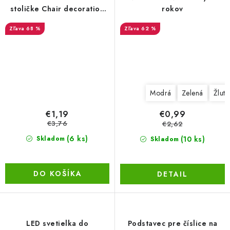
stoličke Chair decoration
rokov
2ks
68 %
62 %
Modrá
Zelená
Žlutá
€1,19
€0,99
€3,76
€2,62
(6 ks)
(10 ks)
Skladom
Skladom
DO KOŠÍKA
DETAIL
LED svetielka do
Podstavec pre číslice na