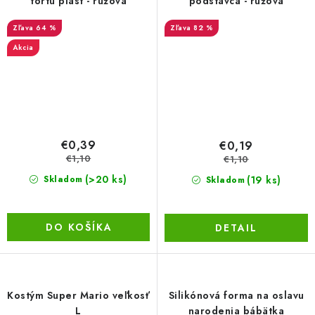
tortu plast - ružová
podstavca - ružová
64 %
82 %
Akcia
€0,39
€0,19
€1,10
€1,10
(>20 ks)
(19 ks)
Skladom
Skladom
DO KOŠÍKA
DETAIL
Kostým Super Mario veľkosť
Silikónová forma na oslavu
L
narodenia bábätka