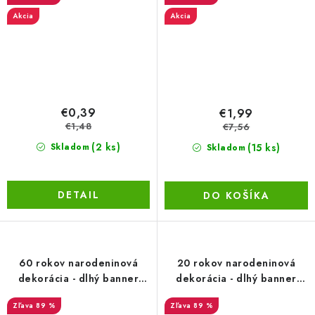
Akcia
Akcia
€0,39
€1,99
€1,48
€7,56
(2 ks)
(15 ks)
Skladom
Skladom
DETAIL
DO KOŠÍKA
60 rokov narodeninová
20 rokov narodeninová
dekorácia - dlhý banner
dekorácia - dlhý banner
3,60m
3,60m
89 %
89 %