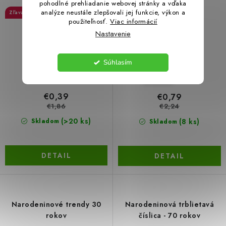
pohodlné prehliadanie webovej stránky a vďaka
analýze neustále zlepšovali jej funkcie, výkon a
79 %
64 %
použiteľnosť.
Viac informácií
Nastavenie
Súhlasím
Modrá
€0,39
€0,79
€1,86
€2,24
(>20 ks)
(8 ks)
Skladom
Skladom
DETAIL
DETAIL
Narodeninové trendy 30
Narodeninová trblietavá
rokov
číslica - 70 rokov