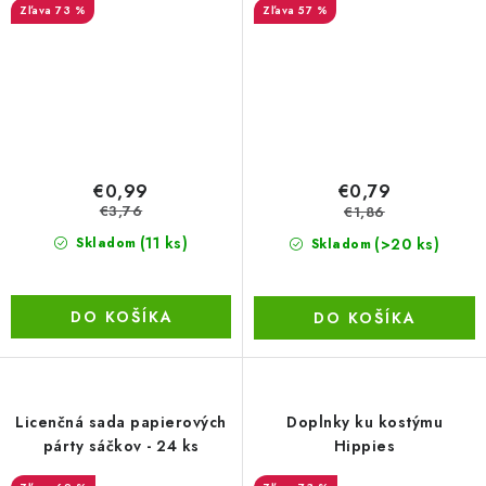
73 %
57 %
€0,99
€0,79
€3,76
€1,86
(11 ks)
(>20 ks)
Skladom
Skladom
DO KOŠÍKA
DO KOŠÍKA
Licenčná sada papierových
Doplnky ku kostýmu
párty sáčkov - 24 ks
Hippies