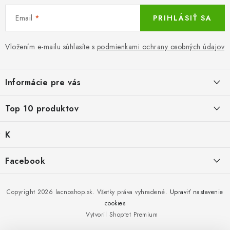
Email
PRIHLÁSIŤ SA
Vložením e-mailu súhlasíte s
podmienkami ochrany osobných údajov
Z
á
Informácie pre vás
p
ä
LacnoBlog
Top 10 produktov
t
Prečo je tu LACNO?
i
K
Mika for Health, dezinfekčný gél na ruky, 100 ml
e
Kontakty, O nás
a
Po dátume min.
Produkty historicke bez zasoby
t
€0,39
Facebook
Dopravné a Platby
e
g
Balné pre objednávky do 8 €
Vratky a Reklamácie
K zalistování nebo vymazání
ó
€2,29
r
Copyright 2026
lacnoshop.sk
. Všetky práva vyhradené.
Upraviť nastavenie
Obchodné podmienky
i
cookies
Čierna bavlnená polokošeľa klasická
e
Bez zásoby, k vyřazení (vč. XD)
Vytvoril Shoptet Premium
Ochrana osobných údajov
Nový tovar