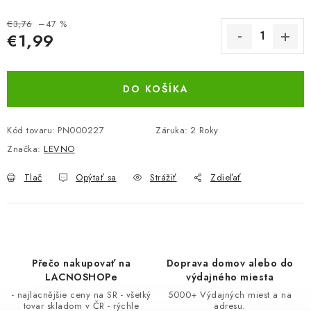
BEZ ZÁSOBY, K VYŘAZENÍ (VČ. XD)
€3,76
–47 %
€1,99
OBLEČENÍ A MÓDA
Jednotková cena:
DROGERIE A KOSMETIKA
DO KOŠÍKA
DÍLNA A STAVBA
Kód tovaru:
PN000227
Záruka
:
2 Roky
Značka:
LEVNO
DIELŇA A STAVBA
Tlač
Opýtať sa
Strážiť
Zdieľať
ZÁBAVA A KNIHY
DOPLNKOVÝ PREDAJ
Přečo nakupovať na
Doprava domov alebo do
LETNÝ VÝPREDAJ
LACNOSHOPe
výdajného miesta
- najlacnějšie ceny na SR - všetký
5000+ Výdajných miest a na
LEVI ZĽAVA
tovar skladom v ČR - rýchle
adresu.