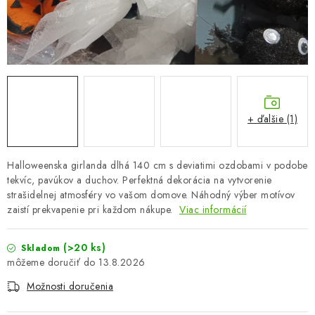
OBLEČENIE A MÓDA
TOTÁLNA LIKVIDÁCIA
CHOVATEĽSKÉ POTREBY
ŠPORT A OUTDOOR
+ ďalšie (1)
DROGÉRIA A KOZMETIKA
Halloweenska girlanda dlhá 140 cm s deviatimi ozdobami v podobe
tekvíc, pavúkov a duchov. Perfektná dekorácia na vytvorenie
PRE DETI
strašidelnej atmosféry vo vašom domove. Náhodný výber motívov
zaistí prekvapenie pri každom nákupe.
Viac informácií
AUTO-MOTO
(>20 ks)
Skladom
PRODUKTY HISTORICKE BEZ ZASOBY
13.8.2026
Možnosti doručenia
K ZALISTOVÁNÍ NEBO VYMAZÁNÍ