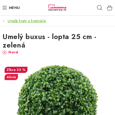
Prejsť
Hľad
na
obsah
Umelé kvety a kvetináče
NAŠE AKCIE!
Umelý buxus - lopta 25 cm -
NAŠE NOVINKY!
zelená
POTRAVINY
Nové
DOMÁCNOSŤ
33 %
NÁBYTOK
Akcia
ELEKTRO
ZÁHRADA