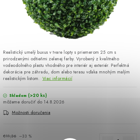
OBLEČENIE A MÓDA
TOTÁLNA LIKVIDÁCIA
CHOVATEĽSKÉ POTREBY
ŠPORT A OUTDOOR
Realistický umelý buxus v tvare lopty s priemerom 25 cm s
prirodzenými odtieňmi zelenej farby. Vyrobený z kvalitného
vodeodolného plastu vhodného pre interiér aj exteriér. Perfektná
DROGÉRIA A KOZMETIKA
dekorácia pre záhradu, dom alebo terasu vďaka mnohým malým
realistickým listom.
Viac informácií
PRE DETI
(>20 ks)
Skladom
AUTO-MOTO
14.8.2026
Možnosti doručenia
PRODUKTY HISTORICKE BEZ ZASOBY
K ZALISTOVÁNÍ NEBO VYMAZÁNÍ
€11,36
–33 %