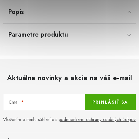
Popis
LacnoBlog
Prečo je tu LACNO?
Kontakty, O nás
Dopravné a Platby
Vratky a Reklamácie
Parametre produktu
Obchodné podmienky
Ochrana osobných údajov
Reklamačný poriadok
Ako odstúpiť od kúpnej zmluvy
Aktuálne novinky a akcie na váš e-mail
Email
PRIHLÁSIŤ SA
Vložením e-mailu súhlasíte s
podmienkami ochrany osobných údajov
Z
á