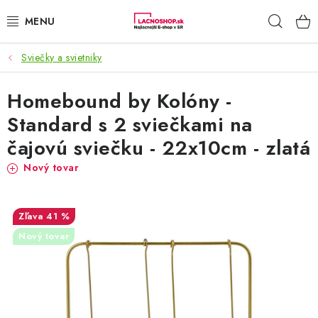
Prejsť
Hľad
na
obsah
Sviečky a svietniky
NAŠE AKCIE!
Homebound by Kolóny -
NAŠE NOVINKY!
Standard s 2 sviečkami na
POTRAVINY
čajovú sviečku - 22x10cm - zlatá
Nový tovar
DOMÁCNOSŤ
NÁBYTOK
41 %
Nový tovar
ELEKTRO
ZÁHRADA