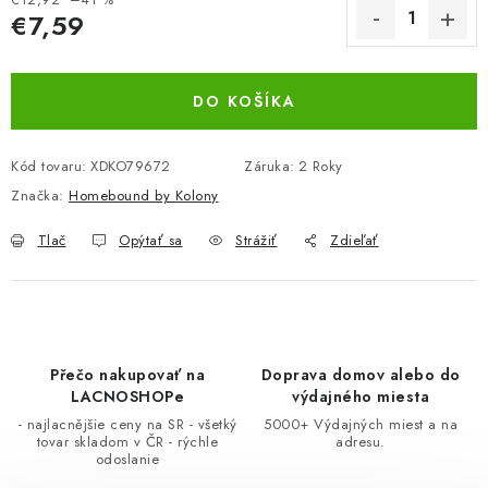
€7,59
BEZ ZÁSOBY, K VYŘAZENÍ (VČ. XD)
Jednotková cena:
OBLEČENÍ A MÓDA
DO KOŠÍKA
DROGERIE A KOSMETIKA
Kód tovaru:
XDKO79672
Záruka
:
2 Roky
DÍLNA A STAVBA
Značka:
Homebound by Kolony
Tlač
Opýtať sa
Strážiť
Zdieľať
DIELŇA A STAVBA
ZÁBAVA A KNIHY
DOPLNKOVÝ PREDAJ
Přečo nakupovať na
Doprava domov alebo do
LACNOSHOPe
výdajného miesta
LETNÝ VÝPREDAJ
- najlacnějšie ceny na SR - všetký
5000+ Výdajných miest a na
tovar skladom v ČR - rýchle
adresu.
odoslanie
LEVI ZĽAVA