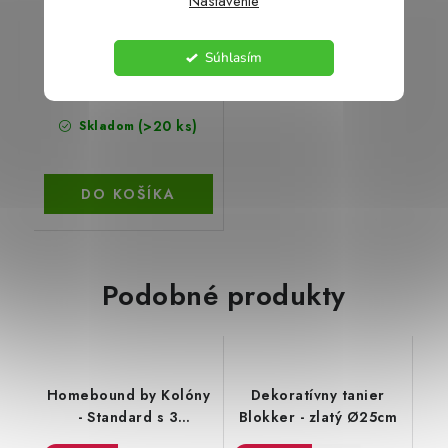
Nastavenie
Súhlasím
€1,19
€3
(>20 ks)
Skladom
DO KOŠÍKA
Podobné produkty
Homebound by Kolóny
Dekoratívny tanier
- Standard s 3
Blokker - zlatý Ø25cm
sviečkami na čajovú