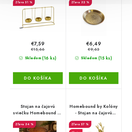
51 %
32 %
sviečku - 22x10 - zlatá
€7,59
€6,49
€15,66
€9,63
(16 ks)
(15 ks)
Skladom
Skladom
DO KOŠÍKA
DO KOŠÍKA
Stojan na čajovú
Homebound by Kolóny
sviečku Homebound by
- Stojan na čajovú
Kolóny - 10x10cm -
sviečku - Jeleň -
34 %
57 %
starý bronz
16x16x8cm - zlatá