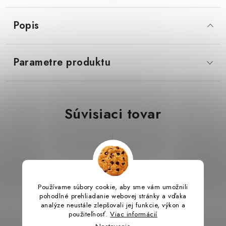
Popis
LacnoBlog
Prečo je tu LACNO?
Kontakty, O nás
Dopravné a Platby
Vratky a Reklamácie
Obchodné podmienky
Ochrana osobných údajov
Parametre produktu
Reklamačný poriadok
Ako odstúpiť od kúpnej zmluvy
Súvisiaci tovar
Halloweenska LED
sviečka MIX
Používame súbory cookie, aby sme vám umožnili
60 %
pohodlné prehliadanie webovej stránky a vďaka
analýze neustále zlepšovali jej funkcie, výkon a
použiteľnosť.
Viac informácií