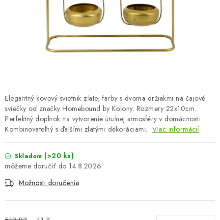
OBLEČENIE A MÓDA
TOTÁLNA LIKVIDÁCIA
CHOVATEĽSKÉ POTREBY
ŠPORT A OUTDOOR
Elegantný kovový svietnik zlatej farby s dvoma držiakmi na čajové
DROGÉRIA A KOZMETIKA
sviečky od značky Homebound by Kolony. Rozmery 22x10cm.
Perfektný doplnok na vytvorenie útulnej atmosféry v domácnosti.
PRE DETI
Kombinovateľný s ďalšími zlatými dekoráciami.
Viac informácií
AUTO-MOTO
(>20 ks)
Skladom
14.8.2026
PRODUKTY HISTORICKE BEZ ZASOBY
Možnosti doručenia
K ZALISTOVÁNÍ NEBO VYMAZÁNÍ
€12,92
–41 %