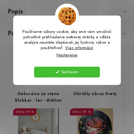
Popis
LacnoBlog
Prečo je tu LACNO?
Kontakty, O nás
Dopravné a Platby
Vratky a Reklamácie
Používame súbory cookie, aby sme vám umožnili
Parametre produktu
Obchodné podmienky
Ochrana osobných údajov
pohodlné prehliadanie webovej stránky a vďaka
Reklamačný poriadok
Ako odstúpiť od kúpnej zmluvy
analýze neustále zlepšovali jej funkcie, výkon a
použiteľnosť.
Viac informácií
Nastavenie
Podobné produkty
Súhlasím
Dekorácia na stenu
Okrúhly obraz Kvety
Blokker - lev - Ø40cm
69 %
29 %