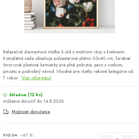
OBLEČENIE A MÓDA
TOTÁLNA LIKVIDÁCIA
CHOVATEĽSKÉ POTREBY
ŠPORT A OUTDOOR
Relaxačná diamantová maľba S.old s motívom vázy s kvetinami.
Kompletná sada obsahuje polyesterové plátno 30x40 cm, farebné
štvorcové plastové kamienky pre plné pokrytie, pero s voskom,
DROGÉRIA A KOZMETIKA
pinzetu a podrobný návod. Vhodné pre všetky vekové kategórie od
7 rokov.
Viac informácií
PRE DETI
(12 ks)
Skladom
AUTO-MOTO
14.8.2026
Možnosti doručenia
PRODUKTY HISTORICKE BEZ ZASOBY
K ZALISTOVÁNÍ NEBO VYMAZÁNÍ
€12,24
–67 %