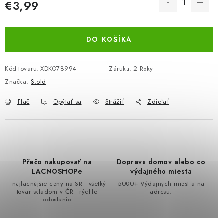
€3,99
BEZ ZÁSOBY, K VYŘAZENÍ (VČ. XD)
Jednotková cena:
OBLEČENÍ A MÓDA
DO KOŠÍKA
DROGERIE A KOSMETIKA
Kód tovaru:
XDKO78994
Záruka
:
2 Roky
Značka:
S.old
DÍLNA A STAVBA
Tlač
Opýtať sa
Strážiť
Zdieľať
DIELŇA A STAVBA
ZÁBAVA A KNIHY
Přečo nakupovať na
Doprava domov alebo do
DOPLNKOVÝ PREDAJ
LACNOSHOPe
výdajného miesta
- najlacnějšie ceny na SR - všetký
5000+ Výdajných miest a na
LETNÝ VÝPREDAJ
tovar skladom v ČR - rýchle
adresu.
odoslanie
LEVI ZĽAVA