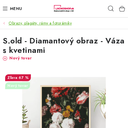
Prejsť
Hľad
na
obsah
Obrazy, plagáty, rámy a fotorámiky
NAŠE AKCIE!
S.old - Diamantový obraz - Váza
NAŠE NOVINKY!
s kvetinami
POTRAVINY
Nový tovar
DOMÁCNOSŤ
67 %
NÁBYTOK
Nový tovar
ELEKTRO
ZÁHRADA