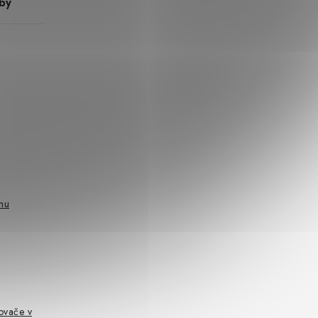
by
hu
ovače v