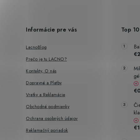
Z
i
á
Informácie pre vás
Top 10
p
ä
Ba
LacnoBlog
€
t
Prečo je tu LACNO?
i
Mi
Kontakty, O nás
gé
e
Dopravné a Platby
€0
Vratky a Reklamácie
Či
Obchodné podmienky
kl
Ochrana osobných údajov
€1
Reklamačný poriadok