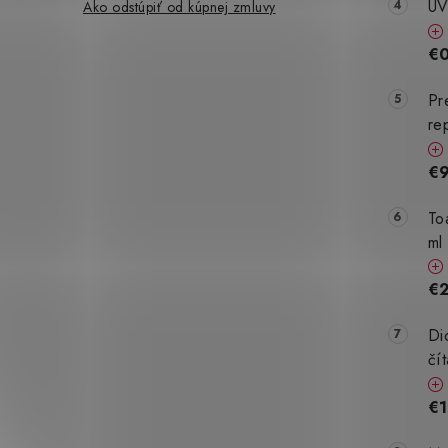
UV
Ako odstúpiť od kúpnej zmluvy
€
Pr
re
€9
To
ml
€
Di
čí
€1