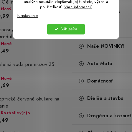
 Gél na nechty - 60 ml
analýze neustále zlepšovali jej funkcie, výkon a
použiteľnosť.
Viac informácií
Nový tovar
Dílna a stavba
Nastavenie
0,99
Naše Akcie!
enosný Bluetooth
Súhlasím
produktor RIENOK 30W
Nové
Naše NOVINKY!
,49
Auto-Moto
aletná voda pre mužov 35
Nové
Domácnosť
2,69
Dielňa a stavba
optrické červené okuliare na
tanie
Rozbaliev(n)o
Drogéria a kozmet
,49