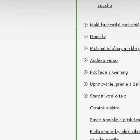
zduchu
Malé kuchynské spotrebič
Doplnky
Mobilné telefóny a tablety
Audio a video
Počítače a Gaming
Upratovanie, pranie a žeh
Starostlivosť o telo
Ostatné elektro
Smart hodinky a príslušen
Elektromotorky, elektrobic
ektrokolobežky