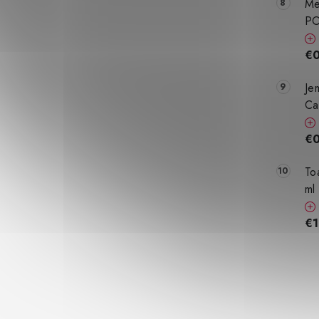
Me
PO
€0
Je
Ca
€0
To
ml
€1