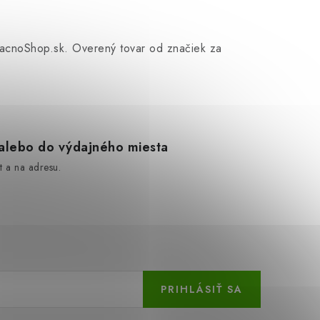
 LacnoShop.sk. Overený tovar od značiek za
lebo do výdajného miesta
 a na adresu.
PRIHLÁSIŤ SA