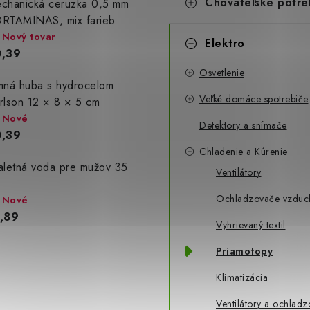
Chovateľské potre
chanická ceruzka 0,5 mm
RTAMINAS, mix farieb
Nový tovar
Elektro
,39
Osvetlenie
mná huba s hydrocelom
Veľké domáce spotrebiče
rlson 12 × 8 × 5 cm
Nové
Detektory a snímače
,39
Chladenie a Kúrenie
aletná voda pre mužov 35
Ventilátory
Ochladzovače vzduc
Nové
,89
Vyhrievaný textil
Priamotopy
Klimatizácia
Ventilátory a ochladz