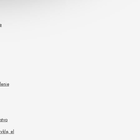
e
lenie
stvo
ykle, el