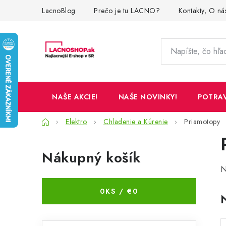
Prejsť
LacnoBlog
Prečo je tu LACNO?
Kontakty, O ná
na
obsah
NAŠE AKCIE!
NAŠE NOVINKY!
POTRA
Domov
Elektro
Chladenie a Kúrenie
Priamotopy
B
Nákupný košík
o
N
č
0
KS /
€0
n
ý