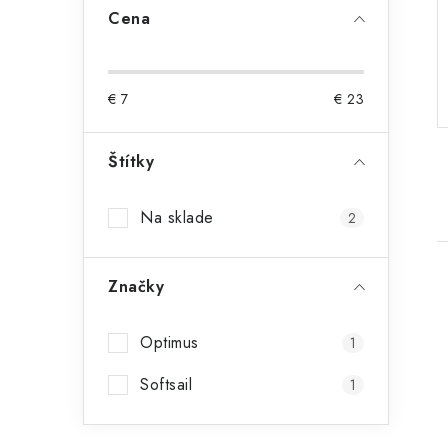
p
Cena
a
n
€
7
€
23
e
Štítky
l
Na sklade
2
Značky
Optimus
1
Softsail
1
i