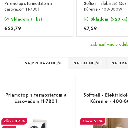
Priamotop s termostatom a
Softsail - Elektrické Qua
časovačom H-7801
Kúrenie - 400-800W
Skladom
(1 ks)
Skladom
(>20 ks)
€22,79
€7,59
Zobraziť viac produk
R
NAJPREDÁVANEJŠIE
NAJLACNEJŠIE
NAJDRA
a
V
d
ý
e
Priamotop s termostatom a
Softsail - Elektrick
p
časovačom H-7801
Kúrenie - 400-
n
i
s
39 %
61 %
e