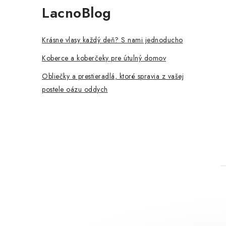
LacnoBlog
Krásne vlasy každý deň? S nami jednoducho
Koberce a koberčeky pre útulný domov
Obliečky a prestieradlá, ktoré spravia z vašej
postele oázu oddych
t