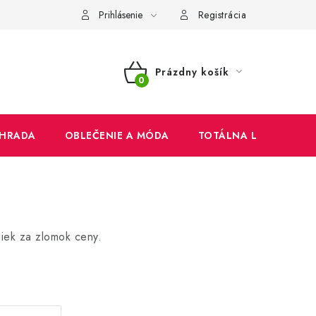
mienky
Ochrana osobných údajov
Reklamačný poriadok
Prihlásenie
Registrácia
Prázdny košík
NÁKUPNÝ
KOŠÍK
HRADA
OBLEČENIE A MÓDA
TOTÁLNA LIKVIDÁCIA
čiek za zlomok ceny.