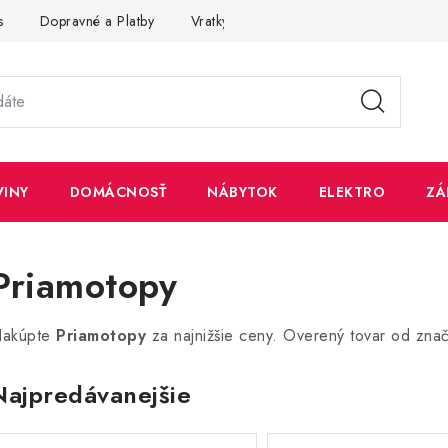
s
Dopravné a Platby
Vratky a Reklamácie
Obchodné pod
VINY
DOMÁCNOSŤ
NÁBYTOK
ELEKTRO
ZÁ
Priamotopy
akúpte
Priamotopy
za najnižšie ceny. Overený tovar od zna
Najpredávanejšie