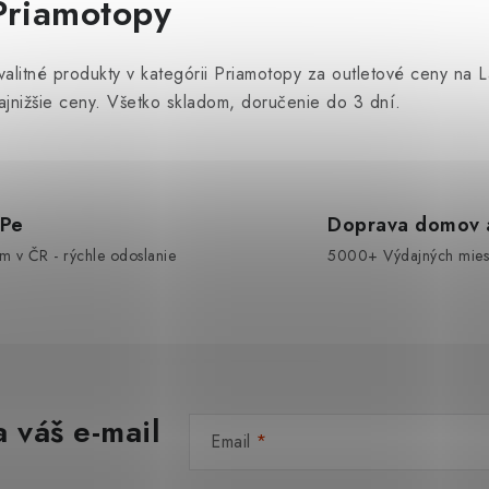
Priamotopy
á
valitné produkty v kategórii Priamotopy za outletové ceny na
d
ajnižšie ceny. Všetko skladom, doručenie do 3 dní.
a
c
OPe
Doprava domov a
e
om v ČR - rýchle odoslanie
5000+ Výdajných miest
p
v
k
y
 váš e-mail
Email
v