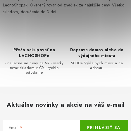
d
LacnoShop.sk. Overený tovar od značiek za najnižšie ceny. Všetko
a
skladom, doručenie do 3 dní.
LacnoBlog
Prečo je tu LACNO?
Kontakty, O nás
c
Dopravné a Platby
Vratky a Reklamácie
i
Obchodné podmienky
Ochrana osobných údajov
e
Reklamačný poriadok
Ako odstúpiť od kúpnej zmluvy
p
r
Přečo nakupovať na
Doprava domov alebo do
LACNOSHOPe
výdajného miesta
v
- najlacnějšie ceny na SR - všetký
5000+ Výdajných miest a na
k
tovar skladom v ČR - rýchle
adresu.
y
odoslanie
v
ý
p
i
Aktuálne novinky a akcie na váš e-mail
s
u
Email
PRIHLÁSIŤ SA