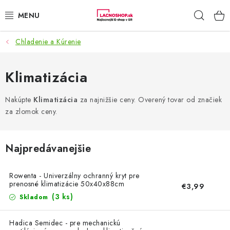
Prejsť
Hľad
na
obsah
Chladenie a Kúrenie
NAŠE AKCIE!
NAŠE NOVINKY!
Klimatizácia
POTRAVINY
Nakúpte
Klimatizácia
za najnižšie ceny. Overený tovar od značiek
za zlomok ceny.
DOMÁCNOSŤ
Najpredávanejšie
NÁBYTOK
Rowenta - Univerzálny ochranný kryt pre
ELEKTRO
prenosné klimatizácie 50x40x88cm
€3,99
(3 ks)
Skladom
ZÁHRADA
Hadica Semidec - pre mechanickú