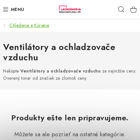
Prejsť
Hľad
na
obsah
Chladenie a Kúrenie
NAŠE AKCIE!
NAŠE NOVINKY!
Ventilátory a ochladzovače
vzduchu
POTRAVINY
Nakúpte
Ventilátory a ochladzovače vzduchu
za najnižšie ceny.
DOMÁCNOSŤ
Overený tovar od značiek za zlomok ceny.
NÁBYTOK
ELEKTRO
Produkty ešte len pripravujeme.
ZÁHRADA
Môžete sa ale pozrieť na ostatné kategórie.