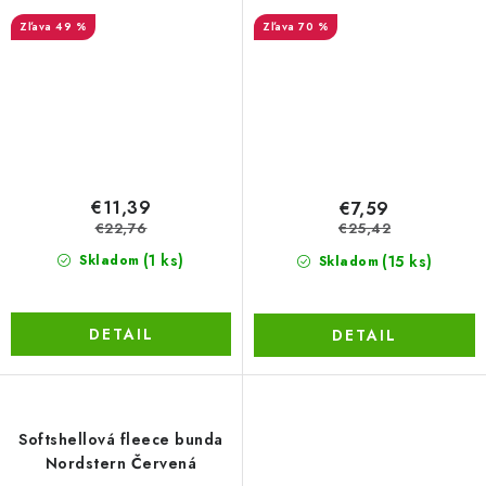
modré
49 %
70 %
€11,39
€7,59
€22,76
€25,42
(1 ks)
(15 ks)
Skladom
Skladom
DETAIL
DETAIL
Softshellová fleece bunda
Nordstern Červená