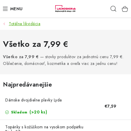
Prejsť
Hľad
na
obsah
Totálna likvidácia
NAŠE AKCIE!
NAŠE NOVINKY!
Všetko za 7,99 €
POTRAVINY
Všetko za 7,99 €
— stovky produktov za jednotnú cenu 7,99 €.
Oblečenie, domácnosť, kozmetika a oveľa viac za jednu cenu!
DOMÁCNOSŤ
Najpredávanejšie
NÁBYTOK
Dámske dvojdielne plavky Lyda
ELEKTRO
€7,59
(>20 ks)
Skladom
ZÁHRADA
Topánky s kožúškom na vysokom podpätku