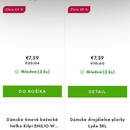
90259
69 %
28 %
€7,59
€7,59
€25,04
€10,60
(3 ks)
(5 ks)
Skladom
Skladom
DO KOŠÍKA
DETAIL
Dámske tímové bežecké
Dámske dvojdielne plavky
tielko Kilpi EMILIO-W
Lyda 5XL