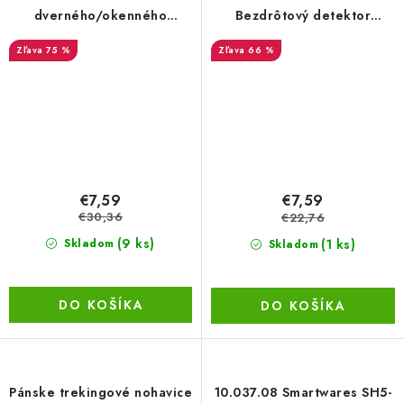
dverného/okenného
Bezdrôtový detektor
spínača
pohybu s batériou SH5-TSO-
75 %
66 %
B
€7,59
€7,59
€30,36
€22,76
(9 ks)
(1 ks)
Skladom
Skladom
DO KOŠÍKA
DO KOŠÍKA
Pánske trekingové nohavice
10.037.08 Smartwares SH5-