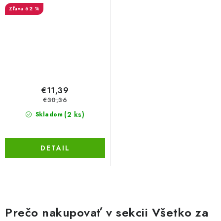
62 %
€11,39
€30,36
(2 ks)
Skladom
DETAIL
O
v
Prečo nakupovať v sekcii Všetko za