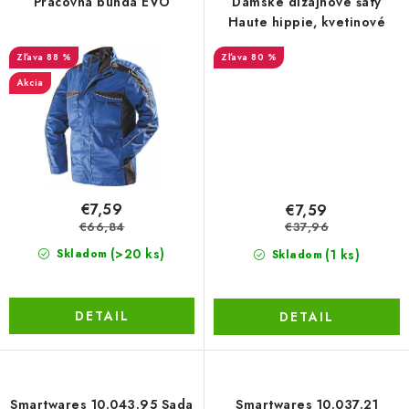
Pracovná bunda EVO
Dámske dizajnové šaty
Haute hippie, kvetinové
LacnoBlog
Prečo je tu LACNO?
Kontakty, O nás
88 %
80 %
Dopravné a Platby
Vratky a Reklamácie
Akcia
Obchodné podmienky
Ochrana osobných údajov
Reklamačný poriadok
Ako odstúpiť od kúpnej zmluvy
€7,59
€7,59
€66,84
€37,96
(>20 ks)
(1 ks)
Skladom
Skladom
DETAIL
DETAIL
Smartwares 10.043.95 Sada
Smartwares 10.037.21