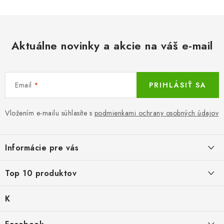
Aktuálne novinky a akcie na váš e-mail
Email
PRIHLÁSIŤ SA
Vložením e-mailu súhlasíte s
podmienkami ochrany osobných údajov
Z
á
Informácie pre vás
p
ä
LacnoBlog
Top 10 produktov
t
Prečo je tu LACNO?
i
K
Balné pre objednávky do 8 €
e
Kontakty, O nás
a
€2,29
Produkty historicke bez zasoby
t