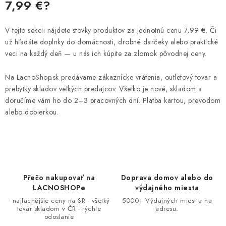
l
7,99 €?
á
d
V tejto sekcii nájdete stovky produktov za jednotnú cenu 7,99 €. Či
a
už hľadáte doplnky do domácnosti, drobné darčeky alebo praktické
c
veci na každý deň — u nás ich kúpite za zlomok pôvodnej ceny.
i
e
Na LacnoShop.sk predávame zákaznícke vrátenia, outletový tovar a
prebytky skladov veľkých predajcov. Všetko je nové, skladom a
p
doručíme vám ho do 2–3 pracovných dní. Platba kartou, prevodom
r
alebo dobierkou.
v
k
y
v
ý
Přečo nakupovať na
Doprava domov alebo do
p
LACNOSHOPe
výdajného miesta
i
- najlacnějšie ceny na SR - všetký
5000+ Výdajných miest a na
s
tovar skladom v ČR - rýchle
adresu.
odoslanie
u