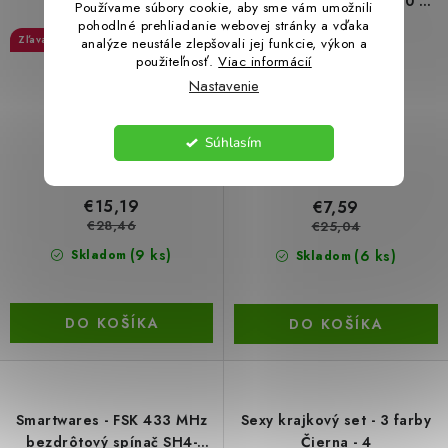
veľkosť L
prepínač hore/dole 300 W
Používame súbory cookie, aby sme vám umožnili
SH5-RBU-04A
pohodlné prehliadanie webovej stránky a vďaka
46 %
69 %
analýze neustále zlepšovali jej funkcie, výkon a
použiteľnosť.
Viac informácií
Nastavenie
Súhlasím
€15,19
€7,59
€28,46
€25,04
(9 ks)
(6 ks)
Skladom
Skladom
DO KOŠÍKA
DO KOŠÍKA
Smartwares - FSK 433 MHz
Sexy krajkový set - 3 farby
bezdrôtový spínač SH4-
Čierna - 4