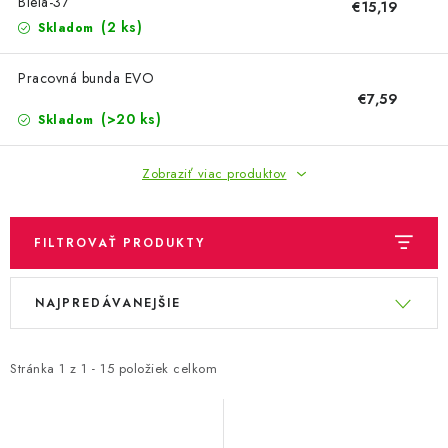
OBLEČENIE A MÓDA
Biela-37
€15,19
(2 ks)
Skladom
TOTÁLNA LIKVIDÁCIA
Pracovná bunda EVO
€7,59
CHOVATEĽSKÉ POTREBY
(>20 ks)
Skladom
ŠPORT A OUTDOOR
Zobraziť viac produktov
DROGÉRIA A KOZMETIKA
FILTROVAŤ PRODUKTY
PRE DETI
V
R
NAJPREDÁVANEJŠIE
ý
a
AUTO-MOTO
p
d
PRODUKTY HISTORICKE BEZ ZASOBY
i
e
Stránka
1
z
1
-
15
položiek celkom
s
n
K ZALISTOVÁNÍ NEBO VYMAZÁNÍ
p
i