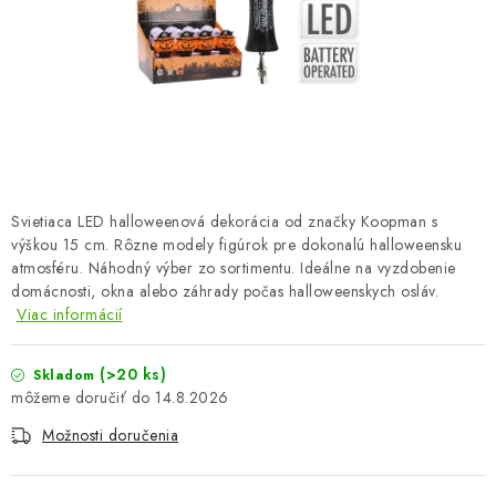
OBLEČENIE A MÓDA
TOTÁLNA LIKVIDÁCIA
CHOVATEĽSKÉ POTREBY
ŠPORT A OUTDOOR
Svietiaca LED halloweenová dekorácia od značky Koopman s
DROGÉRIA A KOZMETIKA
výškou 15 cm. Rôzne modely figúrok pre dokonalú halloweensku
atmosféru. Náhodný výber zo sortimentu. Ideálne na vyzdobenie
PRE DETI
domácnosti, okna alebo záhrady počas halloweenskych osláv.
Viac informácií
AUTO-MOTO
(>20 ks)
Skladom
14.8.2026
PRODUKTY HISTORICKE BEZ ZASOBY
Možnosti doručenia
K ZALISTOVÁNÍ NEBO VYMAZÁNÍ