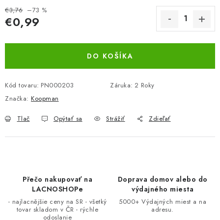
BEZ ZÁSOBY, K VYŘAZENÍ (VČ. XD)
€3,76
–73 %
€0,99
Jednotková cena:
OBLEČENÍ A MÓDA
DO KOŠÍKA
DROGERIE A KOSMETIKA
Kód tovaru:
PN000203
Záruka
:
2 Roky
DÍLNA A STAVBA
Značka:
Koopman
DIELŇA A STAVBA
Tlač
Opýtať sa
Strážiť
Zdieľať
ZÁBAVA A KNIHY
DOPLNKOVÝ PREDAJ
Přečo nakupovať na
Doprava domov alebo do
LACNOSHOPe
výdajného miesta
LETNÝ VÝPREDAJ
- najlacnějšie ceny na SR - všetký
5000+ Výdajných miest a na
tovar skladom v ČR - rýchle
adresu.
LEVI ZĽAVA
odoslanie