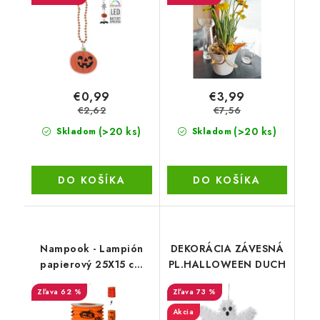
€0,99
€3,99
€2,62
€7,56
(>20 ks)
(>20 ks)
Skladom
Skladom
DO KOŠÍKA
DO KOŠÍKA
Nampook - Lampión
DEKORÁCIA ZÁVESNÁ
papierový 25X15 cm
PL.HALLOWEEN DUCH
náhodný výber
62 %
73 %
Akcia