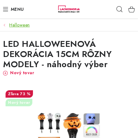
Prejsť
Hľad
na
obsah
Halloween
NAŠE AKCIE!
LED HALLOWEENOVÁ
NAŠE NOVINKY!
DEKORÁCIA 15CM RÔZNY
POTRAVINY
MODELY - náhodný výber
Nový tovar
DOMÁCNOSŤ
NÁBYTOK
73 %
Nový tovar
ELEKTRO
ZÁHRADA