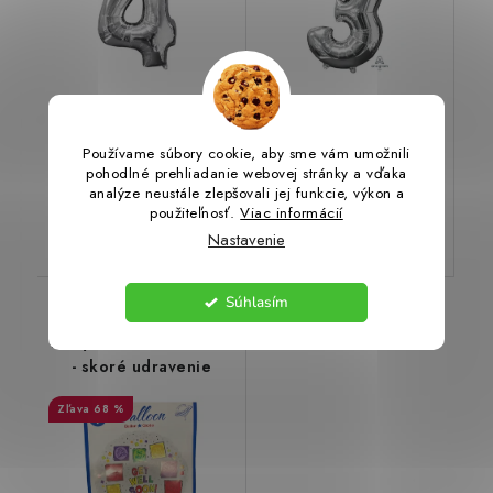
€0,79
€0,79
€1,86
€1,86
Používame súbory cookie, aby sme vám umožnili
(>20 ks)
(>20 ks)
Skladom
Skladom
pohodlné prehliadanie webovej stránky a vďaka
analýze neustále zlepšovali jej funkcie, výkon a
použiteľnosť.
Viac informácií
DO KOŠÍKA
DO KOŠÍKA
Nastavenie
Súhlasím
Párty balónik Get Well
- skoré udravenie
68 %