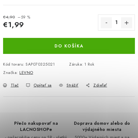
BEZ ZÁSOBY, K VYŘAZENÍ (VČ. XD)
€4,90
–59 %
€1,99
OBLEČENÍ A MÓDA
Jednotková cena:
DROGERIE A KOSMETIKA
DO KOŠÍKA
DÍLNA A STAVBA
Kód tovaru:
SAP070325021
Záruka
:
1 Rok
DIELŇA A STAVBA
Značka:
LEVNO
Tlač
Opýtať sa
Strážiť
Zdieľať
ZÁBAVA A KNIHY
DOPLNKOVÝ PREDAJ
LETNÝ VÝPREDAJ
Přečo nakupovať na
Doprava domov alebo do
LACNOSHOPe
výdajného miesta
LEVI ZĽAVA
- najlacnějšie ceny na SR - všetký
5000+ Výdajných miest a na