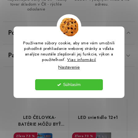
tovar skladom v ČR - rýchle
adresu.
odoslanie
LacnoBlog
Prečo je tu LACNO?
Kontakty, O nás
Dopravné a Platby
Vratky a Reklamácie
Popis
Obchodné podmienky
Ochrana osobných údajov
Reklamačný poriadok
Ako odstúpiť od kúpnej zmluvy
Používame súbory cookie, aby sme vám umožnili
pohodlné prehliadanie webovej stránky a vďaka
Parametre produktu
analýze neustále zlepšovali jej funkcie, výkon a
použiteľnosť.
Viac informácií
Nastavenie
Podobné produkty
Súhlasím
LED ČELOVKA-
LED svietidlo 12+1
BATÉRIE MÔŽU BYŤ
VYBITÉ
73 %
73 %