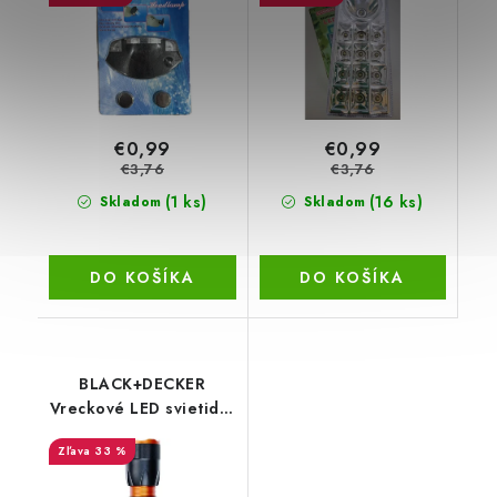
€0,99
€0,99
€3,76
€3,76
(1 ks)
(16 ks)
Skladom
Skladom
DO KOŠÍKA
DO KOŠÍKA
BLACK+DECKER
Vreckové LED svietidlo
120 lm, 3 W, 14,2 cm
33 %