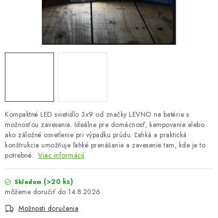
OBLEČENIE A MÓDA
TOTÁLNA LIKVIDÁCIA
CHOVATEĽSKÉ POTREBY
ŠPORT A OUTDOOR
DROGÉRIA A KOZMETIKA
Kompaktné LED svietidlo 3x9 od značky LEVNO na batérie s
možnosťou zavesenia. Ideálne pre domácnosť, kempovanie alebo
PRE DETI
ako záložné osvetlenie pri výpadku prúdu. Ľahká a praktická
konštrukcia umožňuje ľahké prenášanie a zavesenie tam, kde je to
AUTO-MOTO
potrebné.
Viac informácií
PRODUKTY HISTORICKE BEZ ZASOBY
(>20 ks)
Skladom
14.8.2026
K ZALISTOVÁNÍ NEBO VYMAZÁNÍ
Možnosti doručenia