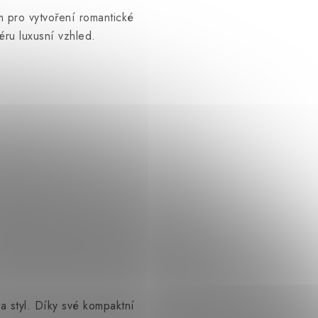
 pro vytvoření romantické
éru luxusní vzhled.
a styl. Díky své kompaktní