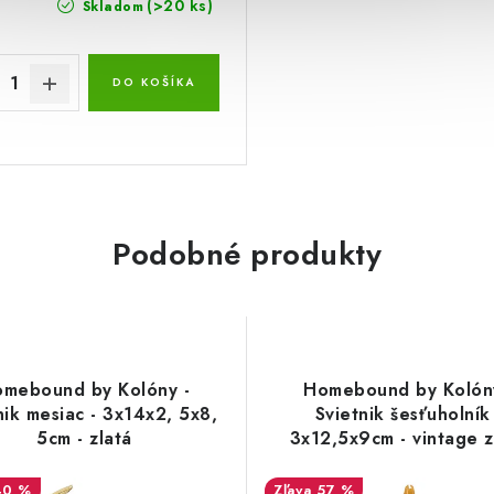
(>20 ks)
Skladom
DO KOŠÍKA
Podobné produkty
mebound by Kolóny -
Homebound by Kolón
nik mesiac - 3x14x2, 5x8,
Svietnik šesťuholník
5cm - zlatá
3x12,5x9cm - vintage z
40 %
57 %