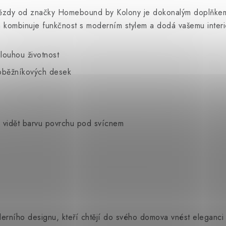
 hvězdy od značky Homebound by Kolony je dokonalým doplňkem
gn kombinuje funkčnost s moderním stylem a dodá vašemu interi
louhou životnost
hoběžníkových desek
 vidět barvu povrchu pod svícnem
oderního designu, kteří chtějí do svého domova vnést eleganci 