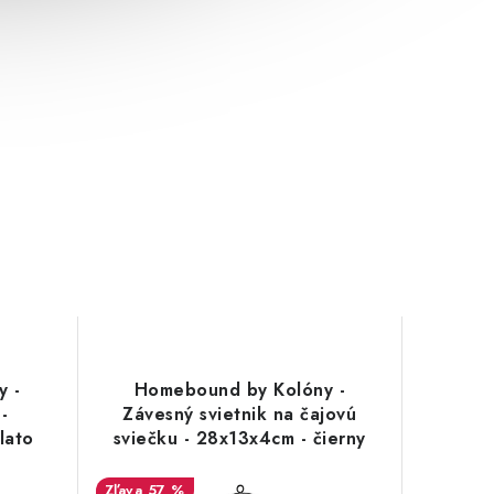
y -
Homebound by Kolóny -
 -
Závesný svietnik na čajovú
lato
sviečku - 28x13x4cm - čierny
57 %