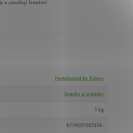
ty a umožňují kreativní
Homebound by Kolony
Sviečky a svietniky
1 kg
8719097057676-