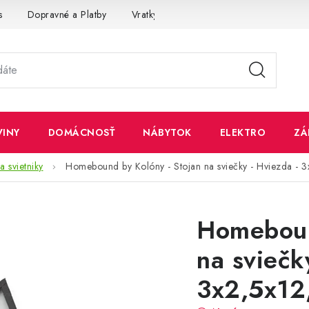
s
Dopravné a Platby
Vratky a Reklamácie
Obchodné pod
VINY
DOMÁCNOSŤ
NÁBYTOK
ELEKTRO
ZÁ
a svietniky
Homebound by Kolóny - Stojan na sviečky - Hviezda - 3
Homeboun
na sviečk
3x2,5x12,