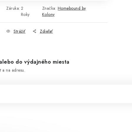
Záruka
:
2
Značka:
Homebound by
Roky
Kolony
Strážiť
Zdieľať
lebo do výdajného miesta
 a na adresu.