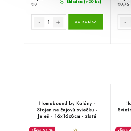
(>20 ks)
Skladom
€3
€0,72
DO KOŠÍKA
Homebound by Kolóny -
Ho
Stojan na čajovú sviečku -
Sviet
Jeleň - 16x16x8cm - zlatá
57 %