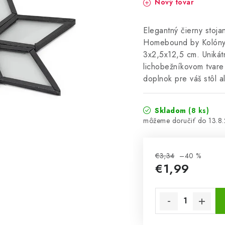
Nový tovar
Elegantný čierny stoja
Homebound by Kolóny. 
3x2,5x12,5 cm. Unikát
lichobežníkovom tvare
doplnok pre váš stôl 
Skladom
(8 ks)
13.8
€3,34
–40 %
€1,99
Jednotková cena: