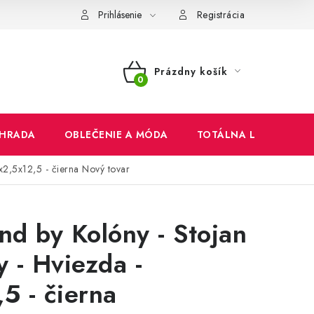
mienky
Ochrana osobných údajov
Reklamačný poriadok
Prihlásenie
Registrácia
Prázdny košík
NÁKUPNÝ
KOŠÍK
HRADA
OBLEČENIE A MÓDA
TOTÁLNA LIKVIDÁCIA
x2,5x12,5 - čierna
Nový tovar
d by Kolóny - Stojan
y - Hviezda -
5 - čierna