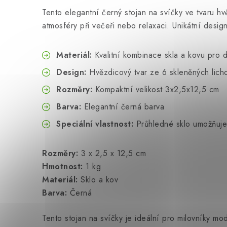
Tento elegantní černý stojan na svíčky ve tvaru
atmosféry při večeři nebo relaxaci. Unikátní desi
Materiál:
Kvalitní kombinace skla a kovu pro d
Design:
Hvězdicový tvar ze 6 skleněných lic
Rozměry:
Kompaktní velikost 3x2,5x12,5 cm
Barva:
Elegantní černá barva
Speciální vlastnost:
Průhledné sklo umožňuje
Rozměry:
3 x 2,5 x 12,5 cm
Hmotnost:
1 kg
Materiál:
Sklo a kov
Barva:
Černá
Tento stojan na svíčky je ideální pro milovníky m