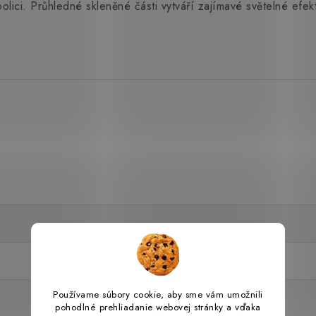
 polici. Průhledné skleněné části vytváří zajímavé světelné efek
Používame súbory cookie, aby sme vám umožnili
pohodlné prehliadanie webovej stránky a vďaka