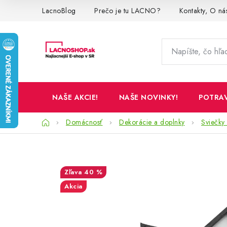
Prejsť
LacnoBlog
Prečo je tu LACNO?
Kontakty, O ná
na
obsah
NAŠE AKCIE!
NAŠE NOVINKY!
POTRA
Domov
Domácnosť
Dekorácie a doplnky
Sviečky 
40 %
Akcia