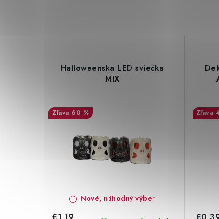
Halloweenska LED sviečka
Dek
MIX
60 %
Nové, náhodný výber
€1,19
€0,3