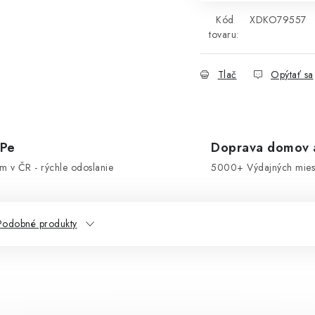
Kód
XDKO79557
tovaru:
Tlač
Opýtať sa
OPe
Doprava domov a
om v ČR - rýchle odoslanie
5000+ Výdajných miest
Podobné produkty