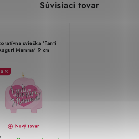
Súvisiaci tovar
oratívna sviečka 'Tanti
Auguri Mamma' 9 cm
45 %
Nový tovar
9