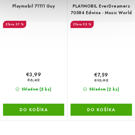
Playmobil 71111 Guy
PLAYMOBIL EverDreamerz
70584 Edwina - Music World
37 %
52 %
€3,99
€7,59
€6,42
€15,92
(5 ks)
(2 ks)
Skladom
Skladom
DO KOŠÍKA
DO KOŠÍKA