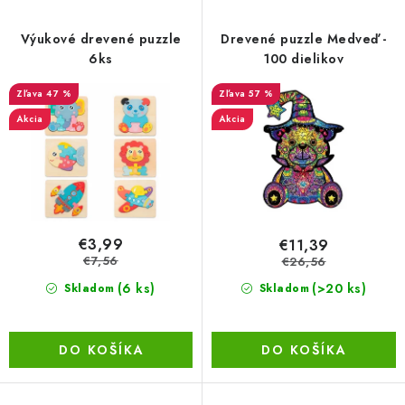
p
i
BEZ ZÁSOBY, K VYŘAZENÍ (VČ. XD)
r
e
Výukové drevené puzzle
Drevené puzzle Medveď -
o
p
6ks
100 dielikov
OBLEČENÍ A MÓDA
d
r
47 %
57 %
u
o
DROGERIE A KOSMETIKA
Akcia
Akcia
k
d
t
u
DÍLNA A STAVBA
o
k
DIELŇA A STAVBA
v
t
o
€3,99
€11,39
ZÁBAVA A KNIHY
v
€7,56
€26,56
(6 ks)
(>20 ks)
Skladom
Skladom
DOPLNKOVÝ PREDAJ
LETNÝ VÝPREDAJ
DO KOŠÍKA
DO KOŠÍKA
LEVI ZĽAVA