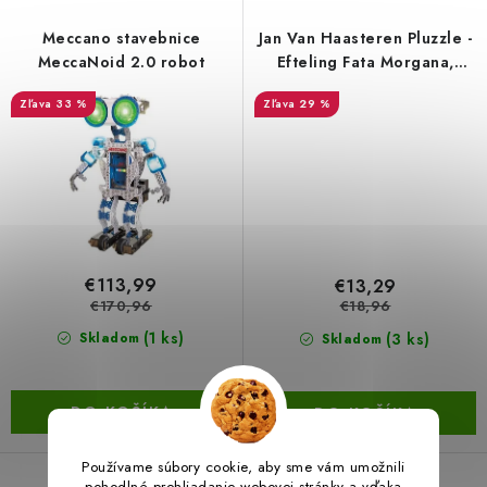
Meccano stavebnice
Jan Van Haasteren Pluzzle -
LacnoBlog
Prečo je tu LACNO?
Kontakty, O nás
MeccaNoid 2.0 robot
Efteling Fata Morgana,
Dopravné a Platby
Vratky a Reklamácie
1000ks
33 %
29 %
Obchodné podmienky
Ochrana osobných údajov
Reklamačný poriadok
Ako odstúpiť od kúpnej zmluvy
€113,99
€13,29
€170,96
€18,96
(1 ks)
(3 ks)
Skladom
Skladom
DO KOŠÍKA
DO KOŠÍKA
Používame súbory cookie, aby sme vám umožnili
pohodlné prehliadanie webovej stránky a vďaka