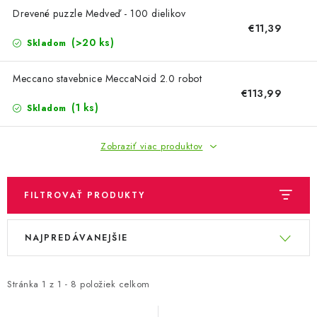
OBLEČENIE A MÓDA
Drevené puzzle Medveď - 100 dielikov
€11,39
TOTÁLNA LIKVIDÁCIA
(>20 ks)
Skladom
CHOVATEĽSKÉ POTREBY
Meccano stavebnice MeccaNoid 2.0 robot
€113,99
(1 ks)
Skladom
ŠPORT A OUTDOOR
Zobraziť viac produktov
DROGÉRIA A KOZMETIKA
PRE DETI
FILTROVAŤ PRODUKTY
AUTO-MOTO
V
R
NAJPREDÁVANEJŠIE
ý
a
PRODUKTY HISTORICKE BEZ ZASOBY
p
d
i
e
Stránka
1
z
1
-
8
položiek celkom
K ZALISTOVÁNÍ NEBO VYMAZÁNÍ
s
n