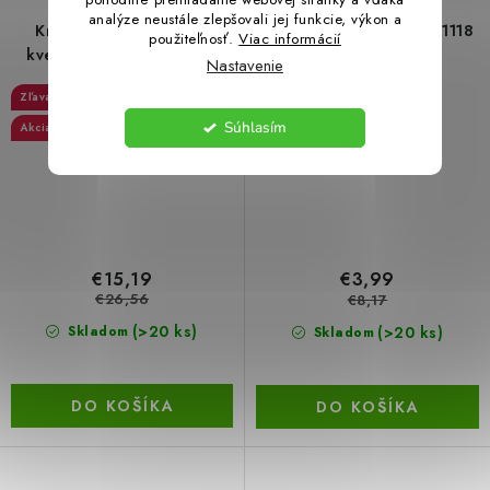
analýze neustále zlepšovali jej funkcie, výkon a
Kreatívna stavebnica -
Stavebnica Playmobil 71118
použiteľnosť.
Viac informácií
kvetinová záhradka, 130
Rock Lee
Nastavenie
dielov
42 %
51 %
Súhlasím
Akcia
€15,19
€3,99
€26,56
€8,17
(>20 ks)
(>20 ks)
Skladom
Skladom
DO KOŠÍKA
DO KOŠÍKA