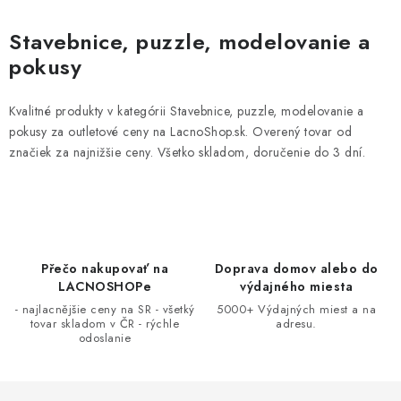
O
v
Stavebnice, puzzle, modelovanie a
l
pokusy
á
d
Kvalitné produkty v kategórii Stavebnice, puzzle, modelovanie a
a
pokusy za outletové ceny na LacnoShop.sk. Overený tovar od
c
značiek za najnižšie ceny. Všetko skladom, doručenie do 3 dní.
i
e
p
r
v
Přečo nakupovať na
Doprava domov alebo do
k
LACNOSHOPe
výdajného miesta
y
- najlacnějšie ceny na SR - všetký
5000+ Výdajných miest a na
tovar skladom v ČR - rýchle
adresu.
v
odoslanie
ý
p