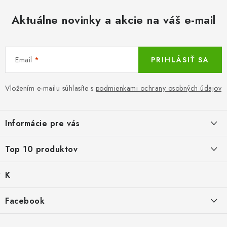
i
s
Aktuálne novinky a akcie na váš e-mail
u
Email
PRIHLÁSIŤ SA
Vložením e-mailu súhlasíte s
podmienkami ochrany osobných údajov
Z
á
Informácie pre vás
p
ä
LacnoBlog
Top 10 produktov
t
Prečo je tu LACNO?
i
K
Balné pre objednávky do 8 €
e
Kontakty, O nás
a
€2,29
Produkty historicke bez zasoby
t
Facebook
Dopravné a Platby
e
Detské gamaše biele
g
Nový tovar
Vratky a Reklamácie
K zalistování nebo vymazání
ó