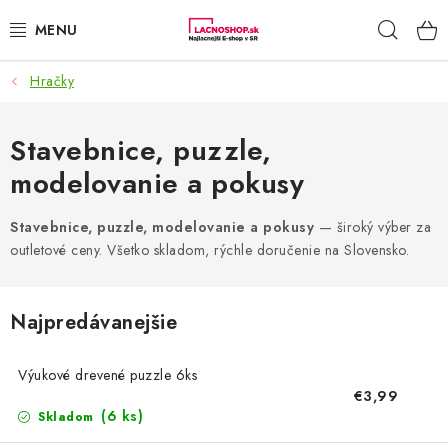
Prejsť
Hľad
na
obsah
Hračky
NAŠE AKCIE!
NAŠE NOVINKY!
Stavebnice, puzzle,
modelovanie a pokusy
POTRAVINY
Stavebnice, puzzle, modelovanie a pokusy
— široký výber za
DOMÁCNOSŤ
outletové ceny. Všetko skladom, rýchle doručenie na Slovensko.
NÁBYTOK
Najpredávanejšie
ELEKTRO
Výukové drevené puzzle 6ks
€3,99
ZÁHRADA
(6 ks)
Skladom