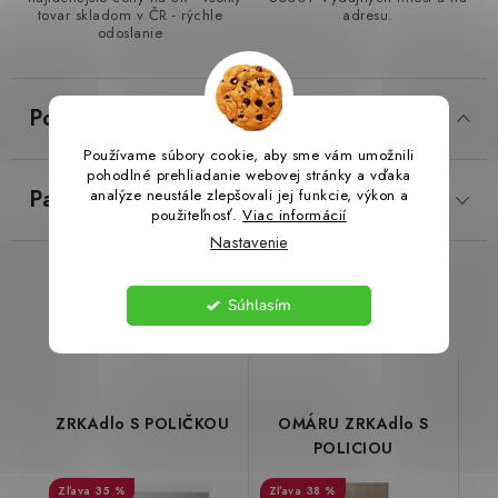
tovar skladom v ČR - rýchle
adresu.
odoslanie
LacnoBlog
Prečo je tu LACNO?
Kontakty, O nás
Dopravné a Platby
Vratky a Reklamácie
Popis
Obchodné podmienky
Ochrana osobných údajov
Reklamačný poriadok
Ako odstúpiť od kúpnej zmluvy
Používame súbory cookie, aby sme vám umožnili
pohodlné prehliadanie webovej stránky a vďaka
Parametre produktu
analýze neustále zlepšovali jej funkcie, výkon a
použiteľnosť.
Viac informácií
Nastavenie
Súvisiaci tovar
Súhlasím
ZRKAdlo S POLIČKOU
OMÁRU ZRKAdlo S
POLICIOU
35 %
38 %