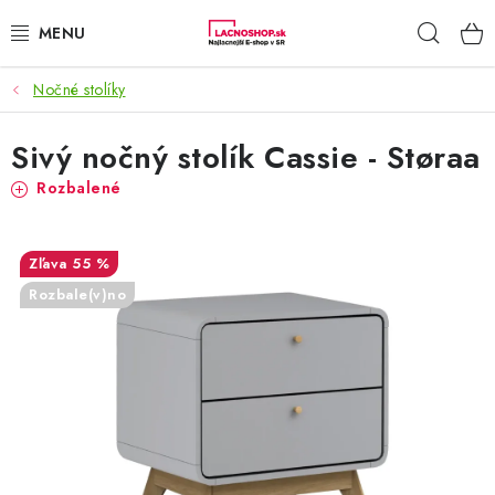
Prejsť
Hľad
na
obsah
Nočné stolíky
NAŠE AKCIE!
Sivý nočný stolík Cassie - Støraa
NAŠE NOVINKY!
Rozbalené
POTRAVINY
55 %
DOMÁCNOSŤ
Rozbale(v)no
NÁBYTOK
ELEKTRO
ZÁHRADA