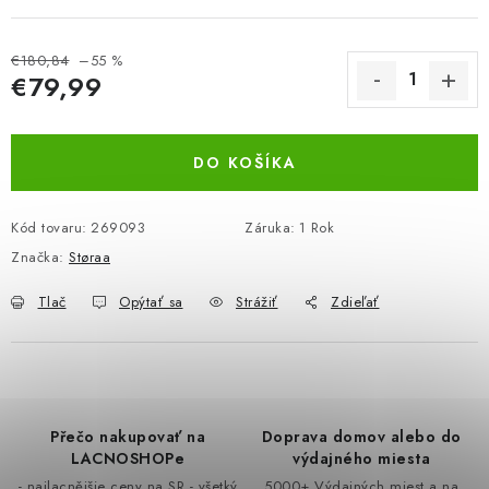
BEZ ZÁSOBY, K VYŘAZENÍ (VČ. XD)
€180,84
–55 %
€79,99
OBLEČENÍ A MÓDA
Jednotková cena:
DROGERIE A KOSMETIKA
DO KOŠÍKA
DÍLNA A STAVBA
Kód tovaru:
269093
Záruka
:
1 Rok
DIELŇA A STAVBA
Značka:
Støraa
Tlač
Opýtať sa
Strážiť
Zdieľať
ZÁBAVA A KNIHY
DOPLNKOVÝ PREDAJ
LETNÝ VÝPREDAJ
Přečo nakupovať na
Doprava domov alebo do
LACNOSHOPe
výdajného miesta
LEVI ZĽAVA
- najlacnějšie ceny na SR - všetký
5000+ Výdajných miest a na