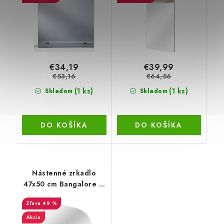
€34,19
€39,99
€53,16
€64,56
(1 ks)
(1 ks)
Skladom
Skladom
DO KOŠÍKA
DO KOŠÍKA
Nástenné zrkadlo
47x50 cm Bangalore –
House Nordic
49 %
Akcia