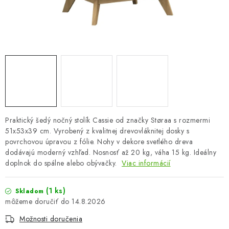
OBLEČENIE A MÓDA
TOTÁLNA LIKVIDÁCIA
CHOVATEĽSKÉ POTREBY
ŠPORT A OUTDOOR
DROGÉRIA A KOZMETIKA
Praktický šedý nočný stolík Cassie od značky Støraa s rozmermi
51x53x39 cm. Vyrobený z kvalitnej drevovláknitej dosky s
PRE DETI
povrchovou úpravou z fólie. Nohy v dekore svetlého dreva
dodávajú moderný vzhľad. Nosnosť až 20 kg, váha 15 kg. Ideálny
AUTO-MOTO
doplnok do spálne alebo obývačky.
Viac informácií
PRODUKTY HISTORICKE BEZ ZASOBY
(1 ks)
Skladom
14.8.2026
K ZALISTOVÁNÍ NEBO VYMAZÁNÍ
Možnosti doručenia