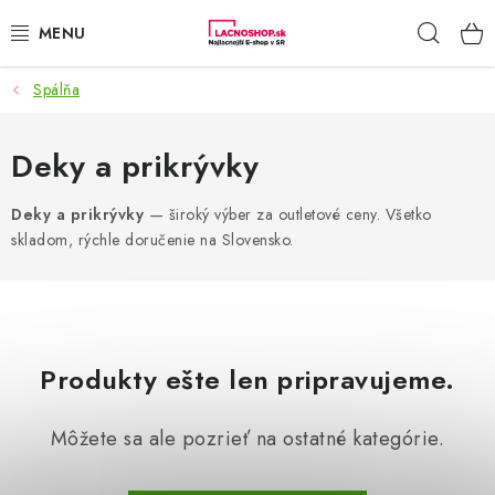
Prejsť
Hľad
na
obsah
Spálňa
NAŠE AKCIE!
NAŠE NOVINKY!
Deky a prikrývky
POTRAVINY
Deky a prikrývky
— široký výber za outletové ceny. Všetko
skladom, rýchle doručenie na Slovensko.
DOMÁCNOSŤ
NÁBYTOK
Produkty ešte len pripravujeme.
ELEKTRO
Môžete sa ale pozrieť na ostatné kategórie.
ZÁHRADA