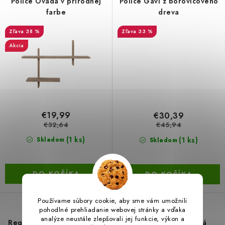
Police Ovada v prírodnej
Police Gavi z borovicového
farbe
dreva
LacnoBlog
Prečo je tu LACNO?
Kontakty, O nás
38 %
33 %
Dopravné a Platby
Vratky a Reklamácie
Akcia
Obchodné podmienky
Ochrana osobných údajov
Reklamačný poriadok
Ako odstúpiť od kúpnej zmluvy
€19,99
€30,39
€32,64
€45,94
(1 ks)
(1 ks)
Skladom
Skladom
DO KOŠÍKA
DO KOŠÍKA
Používame súbory cookie, aby sme vám umožnili
pohodlné prehliadanie webovej stránky a vďaka
analýze neustále zlepšovali jej funkcie, výkon a
Regál Sierra v zlatej farbe
5poschodová rohová