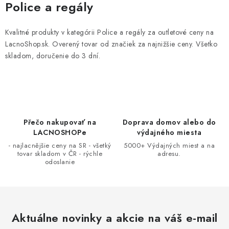
v
Police a regály
l
á
Kvalitné produkty v kategórii Police a regály za outletové ceny na
d
LacnoShop.sk. Overený tovar od značiek za najnižšie ceny. Všetko
a
skladom, doručenie do 3 dní.
c
i
e
p
r
Přečo nakupovať na
Doprava domov alebo do
LACNOSHOPe
výdajného miesta
v
- najlacnějšie ceny na SR - všetký
5000+ Výdajných miest a na
k
tovar skladom v ČR - rýchle
adresu.
y
odoslanie
v
ý
p
i
Aktuálne novinky a akcie na váš e-mail