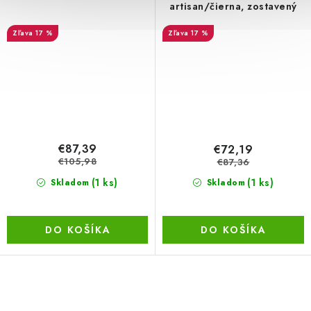
artisan/čierna, zostavený
17 %
17 %
€87,39
€72,19
€105,98
€87,36
(1 ks)
(1 ks)
Skladom
Skladom
DO KOŠÍKA
DO KOŠÍKA
O