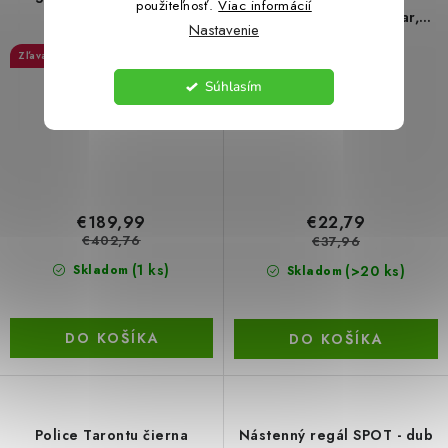
použiteľnosť.
Viac informácií
plávajúca polica S‑tvar,
Nastavenie
čierna
52 %
39 %
Akcia
Súhlasím
€189,99
€22,79
€402,76
€37,96
(1 ks)
(>20 ks)
Skladom
Skladom
DO KOŠÍKA
DO KOŠÍKA
Police Tarontu čierna
Nástenný regál SPOT - dub