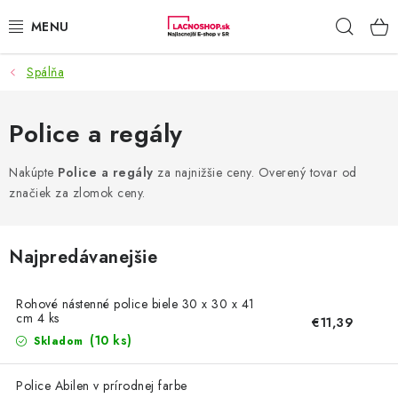
Prejsť
Hľad
na
obsah
Spálňa
NAŠE AKCIE!
NAŠE NOVINKY!
Police a regály
POTRAVINY
Nakúpte
Police a regály
za najnižšie ceny. Overený tovar od
značiek za zlomok ceny.
DOMÁCNOSŤ
Najpredávanejšie
NÁBYTOK
Rohové nástenné police biele 30 x 30 x 41
ELEKTRO
cm 4 ks
€11,39
(10 ks)
Skladom
ZÁHRADA
Police Abilen v prírodnej farbe