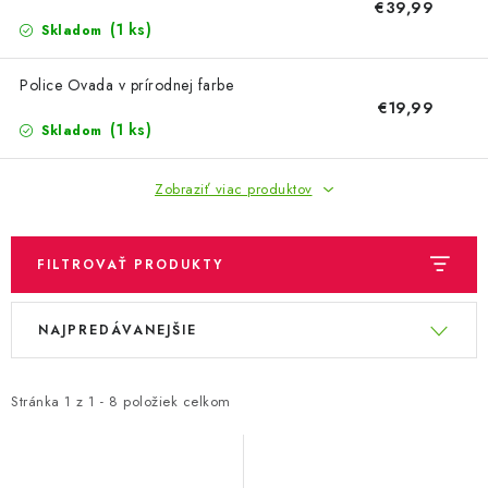
OBLEČENIE A MÓDA
€39,99
(1 ks)
Skladom
TOTÁLNA LIKVIDÁCIA
Police Ovada v prírodnej farbe
€19,99
CHOVATEĽSKÉ POTREBY
(1 ks)
Skladom
ŠPORT A OUTDOOR
Zobraziť viac produktov
DROGÉRIA A KOZMETIKA
FILTROVAŤ PRODUKTY
PRE DETI
V
R
NAJPREDÁVANEJŠIE
ý
a
AUTO-MOTO
p
d
PRODUKTY HISTORICKE BEZ ZASOBY
i
e
Stránka
1
z
1
-
8
položiek celkom
s
n
K ZALISTOVÁNÍ NEBO VYMAZÁNÍ
p
i