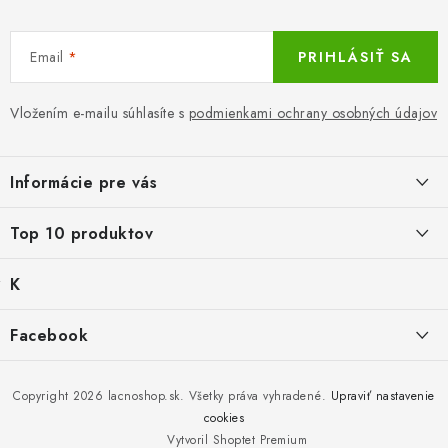
s
u
Email
PRIHLÁSIŤ SA
Vložením e-mailu súhlasíte s
podmienkami ochrany osobných údajov
Z
á
Informácie pre vás
p
ä
LacnoBlog
Top 10 produktov
t
Prečo je tu LACNO?
i
K
Balné pre objednávky do 8 €
e
Kontakty, O nás
a
€2,29
Produkty historicke bez zasoby
t
Facebook
Dopravné a Platby
e
Mika for Health, dezinfekčný gél na ruky, 100 ml
g
Po dátume min.
Vratky a Reklamácie
K zalistování nebo vymazání
ó
lacnoshop.sk
€0,39
r
Copyright 2026
lacnoshop.sk
. Všetky práva vyhradené.
Upraviť nastavenie
Obchodné podmienky
i
cookies
Čierna bavlnená polokošeľa klasická
e
Bez zásoby, k vyřazení (vč. XD)
Vytvoril Shoptet Premium