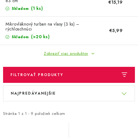
OBLEČENIE A MÓDA
83 cm
€15,19
(1 ks)
Skladom
TOTÁLNA LIKVIDÁCIA
Mikrovláknový turban na vlasy (3 ks) –
rýchloschnúci
€5,99
CHOVATEĽSKÉ POTREBY
(>20 ks)
Skladom
ŠPORT A OUTDOOR
Zobraziť viac produktov
DROGÉRIA A KOZMETIKA
FILTROVAŤ PRODUKTY
PRE DETI
V
R
NAJPREDÁVANEJŠIE
ý
a
AUTO-MOTO
p
d
PRODUKTY HISTORICKE BEZ ZASOBY
i
e
Stránka
1
z
1
-
9
položiek celkom
s
n
K ZALISTOVÁNÍ NEBO VYMAZÁNÍ
p
i