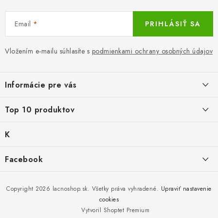
u
Email
PRIHLÁSIŤ SA
Vložením e-mailu súhlasíte s
podmienkami ochrany osobných údajov
Z
á
Informácie pre vás
p
ä
LacnoBlog
Top 10 produktov
t
Prečo je tu LACNO?
i
K
Balné pre objednávky do 8 €
e
Kontakty, O nás
a
€2,29
Produkty historicke bez zasoby
t
Facebook
Dopravné a Platby
e
Detské gamaše biele
g
Nový tovar
Vratky a Reklamácie
K zalistování nebo vymazání
ó
€1,19
r
Copyright 2026
lacnoshop.sk
. Všetky práva vyhradené.
Upraviť nastavenie
Obchodné podmienky
i
cookies
Mika for Health, dezinfekčný gél na ruky, 100 ml
e
Bez zásoby, k vyřazení (vč. XD)
Vytvoril Shoptet Premium
Ochrana osobných údajov