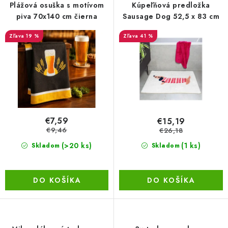
r
e
Plážová osuška s motívom
Kúpeľňová predložka
BEZ ZÁSOBY, K VYŘAZENÍ (VČ. XD)
o
p
piva 70x140 cm čierna
Sausage Dog 52,5 x 83 cm
d
r
OBLEČENÍ A MÓDA
19 %
41 %
u
o
k
d
DROGERIE A KOSMETIKA
t
u
o
k
DÍLNA A STAVBA
v
t
o
DIELŇA A STAVBA
€7,59
€15,19
v
€9,46
€26,18
ZÁBAVA A KNIHY
(>20 ks)
(1 ks)
Skladom
Skladom
DOPLNKOVÝ PREDAJ
DO KOŠÍKA
DO KOŠÍKA
LETNÝ VÝPREDAJ
LEVI ZĽAVA