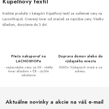
Kúpeľňový textil
l
á
Kvalitné produkty v kategórii Kúpeľňový textil za outletové ceny na
d
LacnoShop.sk. Overený tovar od značiek za najnižšie ceny. Všetko
a
skladom, doručenie do 3 dní.
c
i
e
p
r
Přečo nakupovať na
Doprava domov alebo do
LACNOSHOPe
výdajného miesta
v
- najlacnějšie ceny na SR - všetký
5000+ Výdajných miest a na
k
tovar skladom v ČR - rýchle
adresu.
y
odoslanie
v
ý
p
i
Aktuálne novinky a akcie na váš e-mail
s