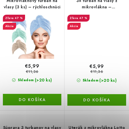
Mikrovláknový turban na
3× turban na vlasy z
vlasy (3 ks) – rýchloschnúci
mikrovlákna –
LacnoBlog
Prečo je tu LACNO?
Kontakty, O nás
rýchloschnúci, pre dlhé a
47 %
47 %
husté vlasy
Dopravné a Platby
Vratky a Reklamácie
Akcia
Akcia
Obchodné podmienky
Ochrana osobných údajov
Reklamačný poriadok
Ako odstúpiť od kúpnej zmluvy
€5,99
€5,99
€11,36
€11,36
(>20 ks)
(>20 ks)
Skladom
Skladom
DO KOŠÍKA
DO KOŠÍKA
Súprava 3 turbanov na vlasy
Uterák z mikrovlákna Lotto