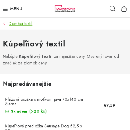
Prejsť
Hľad
na
obsah
Domáci textil
NAŠE AKCIE!
NAŠE NOVINKY!
Kúpeľňový textil
POTRAVINY
Nakúpte
Kúpeľňový textil
za najnižšie ceny. Overený tovar od
značiek za zlomok ceny.
DOMÁCNOSŤ
Najpredávanejšie
NÁBYTOK
Plážová osuška s motívom piva 70x140 cm
ELEKTRO
čierna
€7,59
(>20 ks)
Skladom
ZÁHRADA
Kúpeľňová predložka Sausage Dog 52,5 x