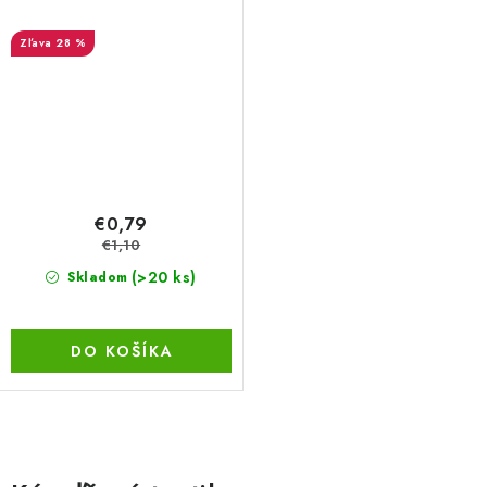
28 %
€0,79
€1,10
(>20 ks)
Skladom
DO KOŠÍKA
O
v