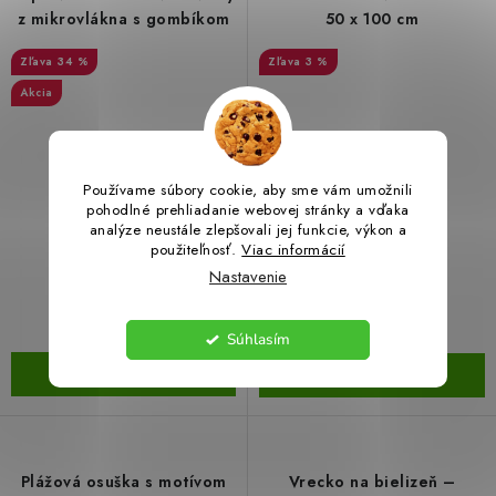
z mikrovlákna s gombíkom
50 x 100 cm
34 %
3 %
Akcia
Používame súbory cookie, aby sme vám umožnili
pohodlné prehliadanie webovej stránky a vďaka
analýze neustále zlepšovali jej funkcie, výkon a
€5,99
€3,99
použiteľnosť.
Viac informácií
€9,08
€4,14
Nastavenie
(13 ks)
(>20 ks)
Skladom
Skladom
Súhlasím
DO KOŠÍKA
DETAIL
Plážová osuška s motívom
Vrecko na bielizeň –