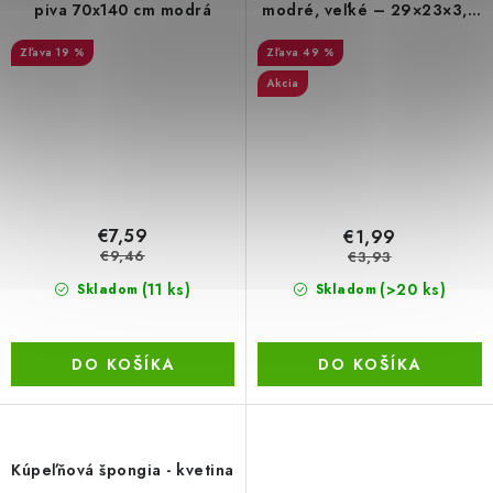
piva 70x140 cm modrá
modré, veľké – 29×23×3,4
cm
19 %
49 %
Akcia
€7,59
€1,99
€9,46
€3,93
(11 ks)
(>20 ks)
Skladom
Skladom
DO KOŠÍKA
DO KOŠÍKA
Kúpeľňová špongia - kvetina