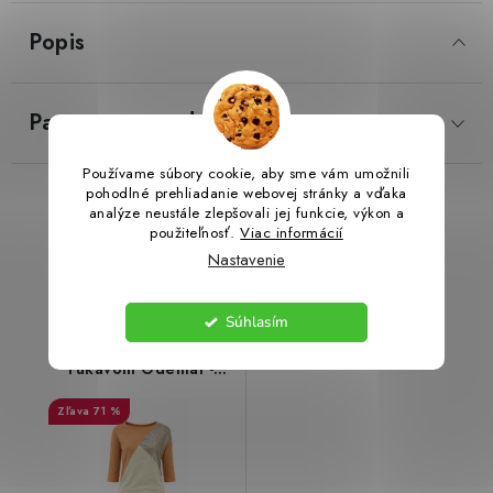
Popis
LacnoBlog
Prečo je tu LACNO?
Kontakty, O nás
Dopravné a Platby
Vratky a Reklamácie
Parametre produktu
Obchodné podmienky
Ochrana osobných údajov
Reklamačný poriadok
Ako odstúpiť od kúpnej zmluvy
Používame súbory cookie, aby sme vám umožnili
pohodlné prehliadanie webovej stránky a vďaka
analýze neustále zlepšovali jej funkcie, výkon a
Súvisiaci tovar
použiteľnosť.
Viac informácií
Nastavenie
Súhlasím
Dámske tričko s 3/4
rukávom Odemai -
béžová/oranžová s
71 %
flitrami