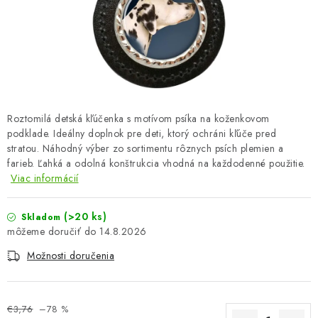
OBLEČENIE A MÓDA
TOTÁLNA LIKVIDÁCIA
CHOVATEĽSKÉ POTREBY
ŠPORT A OUTDOOR
Roztomilá detská kľúčenka s motívom psíka na koženkovom
podklade. Ideálny doplnok pre deti, ktorý ochráni kľúče pred
stratou. Náhodný výber zo sortimentu rôznych psích plemien a
DROGÉRIA A KOZMETIKA
farieb. Ľahká a odolná konštrukcia vhodná na každodenné použitie.
Viac informácií
PRE DETI
(>20 ks)
Skladom
AUTO-MOTO
14.8.2026
Možnosti doručenia
PRODUKTY HISTORICKE BEZ ZASOBY
K ZALISTOVÁNÍ NEBO VYMAZÁNÍ
€3,76
–78 %