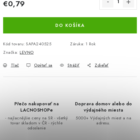
€0,79
BEZ ZÁSOBY, K VYŘAZENÍ (VČ. XD)
Jednotková cena:
OBLEČENÍ A MÓDA
DO KOŠÍKA
DROGERIE A KOSMETIKA
Kód tovaru:
SAPA240525
Záruka
:
1 Rok
Značka:
LEVNO
DÍLNA A STAVBA
Tlač
Opýtať sa
Strážiť
Zdieľať
DIELŇA A STAVBA
ZÁBAVA A KNIHY
Přečo nakupovať na
Doprava domov alebo do
DOPLNKOVÝ PREDAJ
LACNOSHOPe
výdajného miesta
- najlacnějšie ceny na SR - všetký
5000+ Výdajných miest a na
LETNÝ VÝPREDAJ
tovar skladom v ČR - rýchle
adresu.
odoslanie
LEVI ZĽAVA