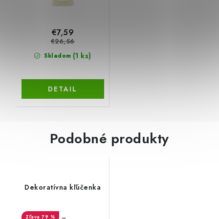
€7,59
€26,56
(1 ks)
Skladom
DETAIL
Podobné produkty
Dekoratívna kľúčenka
79 %