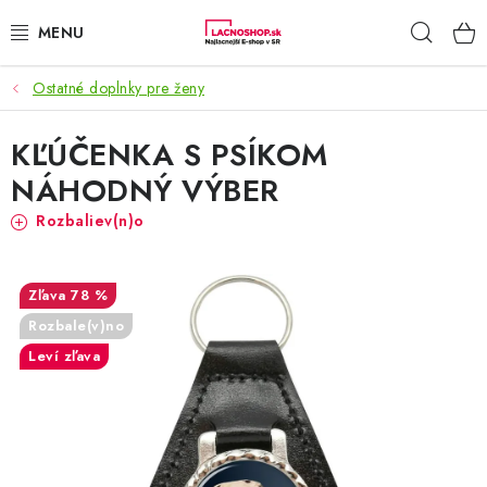
Prejsť
Hľad
na
obsah
Ostatné doplnky pre ženy
NAŠE AKCIE!
KĽÚČENKA S PSÍKOM
NAŠE NOVINKY!
NÁHODNÝ VÝBER
POTRAVINY
Rozbaliev(n)o
DOMÁCNOSŤ
78 %
NÁBYTOK
Rozbale(v)no
Leví zľava
ELEKTRO
ZÁHRADA