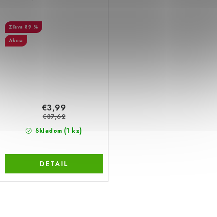
89 %
Akcia
€3,99
€37,62
(1 ks)
Skladom
DETAIL
O