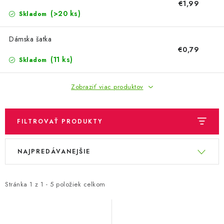
OBLEČENIE A MÓDA
€1,99
(>20 ks)
Skladom
TOTÁLNA LIKVIDÁCIA
Dámska šatka
€0,79
CHOVATEĽSKÉ POTREBY
(11 ks)
Skladom
ŠPORT A OUTDOOR
Zobraziť viac produktov
DROGÉRIA A KOZMETIKA
FILTROVAŤ PRODUKTY
PRE DETI
V
R
NAJPREDÁVANEJŠIE
ý
a
AUTO-MOTO
p
d
PRODUKTY HISTORICKE BEZ ZASOBY
i
e
Stránka
1
z
1
-
5
položiek celkom
s
n
K ZALISTOVÁNÍ NEBO VYMAZÁNÍ
p
i