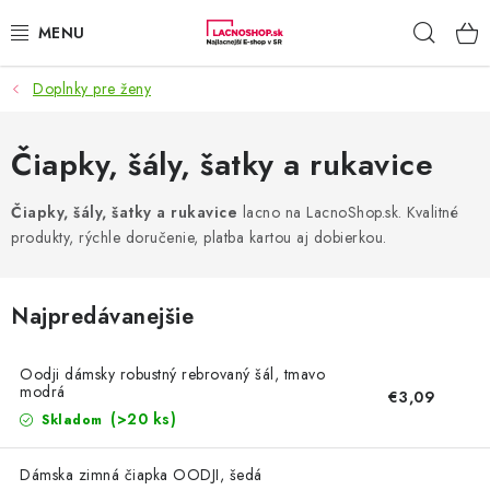
Prejsť
Hľad
na
obsah
Doplnky pre ženy
NAŠE AKCIE!
NAŠE NOVINKY!
Čiapky, šály, šatky a rukavice
POTRAVINY
Čiapky, šály, šatky a rukavice
lacno na LacnoShop.sk. Kvalitné
produkty, rýchle doručenie, platba kartou aj dobierkou.
DOMÁCNOSŤ
Najpredávanejšie
NÁBYTOK
Oodji dámsky robustný rebrovaný šál, tmavo
ELEKTRO
modrá
€3,09
(>20 ks)
Skladom
ZÁHRADA
Dámska zimná čiapka OODJI, šedá