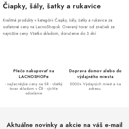
v
Čiapky, šály, šatky a rukavice
l
á
Kvalitné produkty v kategórii Čiapky, šály, šatky a rukavice za
d
outletové ceny na LacnoShop.sk. Overený tovar od značiek za
a
najnižšie ceny. Všetko skladom, doručenie do 3 dní.
c
i
e
p
r
Přečo nakupovať na
Doprava domov alebo do
LACNOSHOPe
výdajného miesta
v
- najlacnějšie ceny na SR - všetký
5000+ Výdajných miest a na
k
tovar skladom v ČR - rýchle
adresu.
y
odoslanie
v
ý
p
i
Aktuálne novinky a akcie na váš e-mail