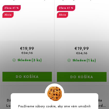
veľkosť 40
38
41 %
41 %
Akcia
Akcia
€19,99
€19,99
€34,16
€34,16
(3 ks)
(1 ks)
Skladom
Skladom
DO KOŠÍKA
DO KOŠÍKA
Dámska tenisová sukňa
Dámska tenisová sukňa
Lucky in Love Playing In
Lucky in Love Avant Garde
Používame súbory cookie, aby sme vám umožnili