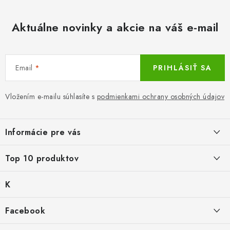
Aktuálne novinky a akcie na váš e-mail
Email
PRIHLÁSIŤ SA
Vložením e-mailu súhlasíte s
podmienkami ochrany osobných údajov
Z
á
Informácie pre vás
p
ä
LacnoBlog
Top 10 produktov
t
Prečo je tu LACNO?
i
K
Balné pre objednávky do 8 €
e
Kontakty, O nás
a
€2,29
Produkty historicke bez zasoby
t
Facebook
Dopravné a Platby
e
Mika for Health, dezinfekčný gél na ruky, 100 ml
g
Po dátume min.