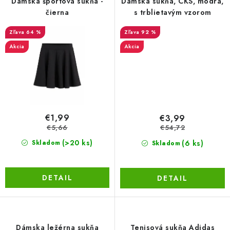
Dámska športová sukňa -
Dámska sukňa, CKS, modrá,
čierna
s trblietavým vzorom
LacnoBlog
Prečo je tu LACNO?
Kontakty, O nás
64 %
92 %
Dopravné a Platby
Vratky a Reklamácie
Akcia
Akcia
Obchodné podmienky
Ochrana osobných údajov
Reklamačný poriadok
Ako odstúpiť od kúpnej zmluvy
€1,99
€3,99
€5,66
€54,72
(>20 ks)
(6 ks)
Skladom
Skladom
DETAIL
DETAIL
Dámska ležérna sukňa
Tenisová sukňa Adidas