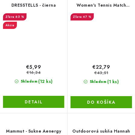
DRESSTELLS - čierna
Women's Tennis Match
Skirt, veľkosť L
63 %
47 %
Akcia
€5,99
€22,79
€16,34
€43,51
(12 ks)
(1 ks)
Skladom
Skladom
DETAIL
DO KOŠÍKA
Mammut - Sukne Aenergy
Outdoorová sukňa Hannah