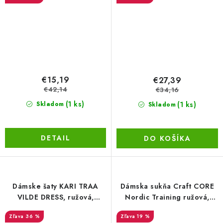
€15,19
€27,39
€42,14
€34,16
(1 ks)
(1 ks)
Skladom
Skladom
DETAIL
DO KOŠÍKA
Dámske šaty KARI TRAA
Dámska sukňa Craft CORE
VILDE DRESS, ružová,
Nordic Training ružová,
veľkosť L
veľkosť S
36 %
19 %