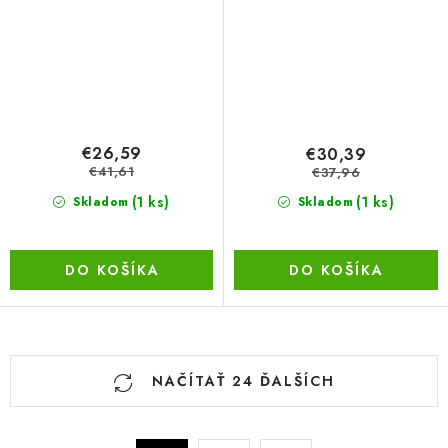
€26,59
€30,39
€41,61
€37,96
(1 ks)
(1 ks)
Skladom
Skladom
DO KOŠÍKA
DO KOŠÍKA
O
NAČÍTAŤ 24 ĎALŠÍCH
v
l
á