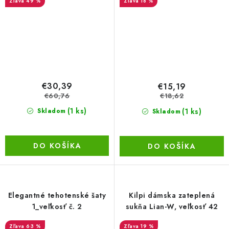
49 %
18 %
€30,39
€15,19
€60,76
€18,62
(1 ks)
(1 ks)
Skladom
Skladom
DO KOŠÍKA
DO KOŠÍKA
Elegantné tehotenské šaty
Kilpi dámska zateplená
1_veľkosť č. 2
sukňa Lian-W, veľkosť 42
63 %
19 %