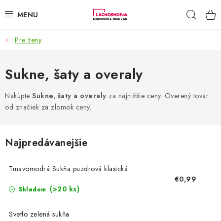
Prejsť
Hľad
na
obsah
Pre ženy
NAŠE AKCIE!
NAŠE NOVINKY!
Sukne, šaty a overaly
POTRAVINY
Nakúpte
Sukne, šaty a overaly
za najnižšie ceny. Overený tovar
od značiek za zlomok ceny.
DOMÁCNOSŤ
Najpredávanejšie
NÁBYTOK
Tmavomodrá Sukňa puzdrová klasická
ELEKTRO
€0,99
(>20 ks)
Skladom
ZÁHRADA
Svetlo zelená sukňa