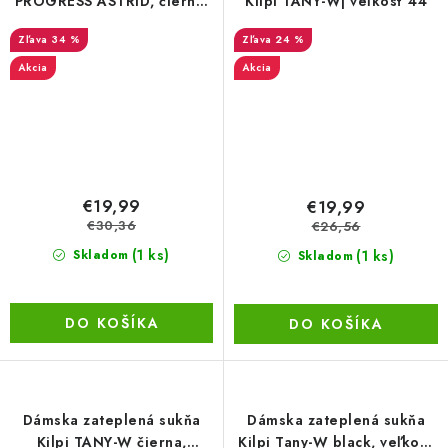
PROGRESS ASTRID, čierna,
Kilpi TANY-W| veľkosť 44
veľkosť XXL
34 %
24 %
Akcia
Akcia
€19,99
€19,99
€30,36
€26,56
(1 ks)
(1 ks)
Skladom
Skladom
DO KOŠÍKA
DO KOŠÍKA
Dámska zateplená sukňa
Dámska zateplená sukňa
Kilpi TANY-W čierna,
Kilpi Tany-W black, veľkosť