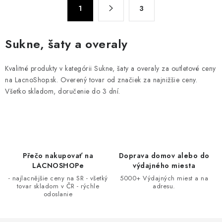
S
d
1
3
t
a
r
c
á
Sukne, šaty a overaly
n
i
k
e
Kvalitné produkty v kategórii Sukne, šaty a overaly za outletové ceny
o
p
na LacnoShop.sk. Overený tovar od značiek za najnižšie ceny.
v
r
Všetko skladom, doručenie do 3 dní.
a
v
n
k
i
y
e
v
ý
Přečo nakupovať na
Doprava domov alebo do
p
LACNOSHOPe
výdajného miesta
i
- najlacnějšie ceny na SR - všetký
5000+ Výdajných miest a na
tovar skladom v ČR - rýchle
adresu.
s
odoslanie
u