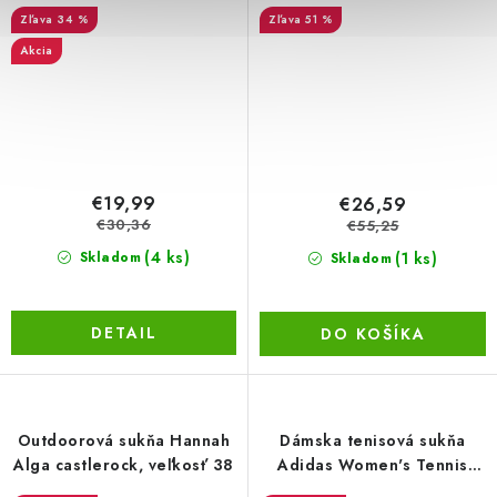
čierna, veľkosť M
34 %
51 %
Akcia
€19,99
€26,59
€30,36
€55,25
(4 ks)
(1 ks)
Skladom
Skladom
DETAIL
DO KOŠÍKA
Outdoorová sukňa Hannah
Dámska tenisová sukňa
Alga castlerock, veľkosť 38
Adidas Women's Tennis
Match Skirt, veľkosť M