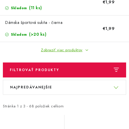
OBLEČENIE A MÓDA
€1,99
(11 ks)
Skladom
TOTÁLNA LIKVIDÁCIA
Dámska športová sukňa - čierna
€1,99
CHOVATEĽSKÉ POTREBY
(>20 ks)
Skladom
ŠPORT A OUTDOOR
Zobraziť viac produktov
DROGÉRIA A KOZMETIKA
FILTROVAŤ PRODUKTY
PRE DETI
V
R
NAJPREDÁVANEJŠIE
ý
a
AUTO-MOTO
p
d
PRODUKTY HISTORICKE BEZ ZASOBY
i
e
Stránka
1
z
3
-
68
položiek celkom
s
n
K ZALISTOVÁNÍ NEBO VYMAZÁNÍ
p
i