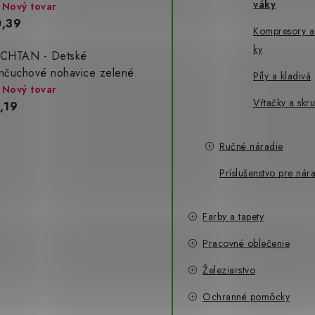
váky
Nový tovar
,39
Kompresory a
ky
CHTAN - Detské
nčuchové nohavice zelené
Píly a kladivá
Nový tovar
Vŕtačky a skr
,19
Ručné náradie
Príslušenstvo pre nár
Farby a tapety
Pracovné oblečenie
Železiarstvo
Ochranné pomôcky