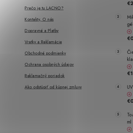
€
t
Prečo je tu LACNO?
i
Mi
Kontakty, O nás
gé
e
Dopravné a Platby
€0
Vratky a Reklamácie
Či
Obchodné podmienky
kl
Ochrana osobných údajov
€1
Reklamačný poriadok
UV
Ako odstúpiť od kúpnej zmluvy
€
To
ml