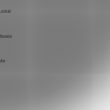
 zvárač
utkovače
adie