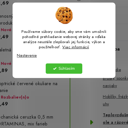
2,69
Auto-Moto
enosný Bluetooth
produktor RIENOK 30W
Nové
Používame súbory cookie, aby sme vám umožnili
Domácnosť
,49
pohodlné prehliadanie webovej stránky a vďaka
analýze neustále zlepšovali jej funkcie, výkon a
použiteľnosť.
Viac informácií
Dielňa a stavba
aletná voda pre mužov 35
Nastavenie
Náradie
Nové
Súhlasím
Elektrické náradie
,89
Brúsky, sponk
optrické červené okuliare na
navijaky
tanie
Hoblíky, frézk
Rozbaliev(n)o
,49
uhy
Teplovzdušn
chanická ceruzka 0,5 mm
ole a rázov
RTAMINAS, mix farieb