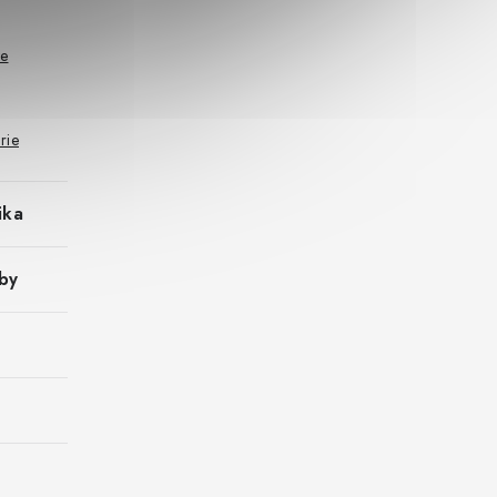
že
rie
ika
by