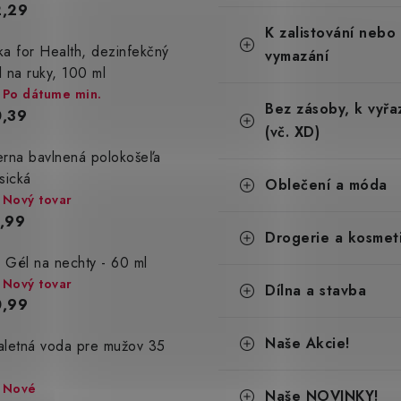
2,29
g
ó
K zalistování nebo
ka for Health, dezinfekčný
r
vymazání
i
l na ruky, 100 ml
e
Po dátume min.
Bez zásoby, k vyřa
,39
(vč. XD)
erna bavlnená polokošeľa
asická
Oblečení a móda
Nový tovar
,99
Drogerie a kosmet
 Gél na nechty - 60 ml
Nový tovar
Dílna a stavba
0,99
Naše Akcie!
aletná voda pre mužov 35
Nové
Naše NOVINKY!