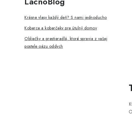
LacnoBlog
p
a
Krásne vlasy každý deň? S nami jednoducho
n
Koberce a koberčeky pre útulný domov
e
Obliečky a prestieradlá, ktoré spravia z vašej
postele oázu oddych
l
K
O