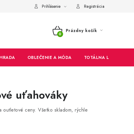
mienky
Ochrana osobných údajov
Reklamačný poriadok
Prihlásenie
Registrácia
Prázdny košík
NÁKUPNÝ
KOŠÍK
HRADA
OBLEČENIE A MÓDA
TOTÁLNA LIKVIDÁCIA
ové uťahováky
a outletové ceny. Všetko skladom, rýchle