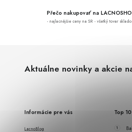
Přečo nakupovať na LACNOSH
- najlacnějšie ceny na SR - všetký tovar sklad
Aktuálne novinky a akcie na
Z
á
Informácie pre vás
Top 10
p
ä
Ba
LacnoBlog