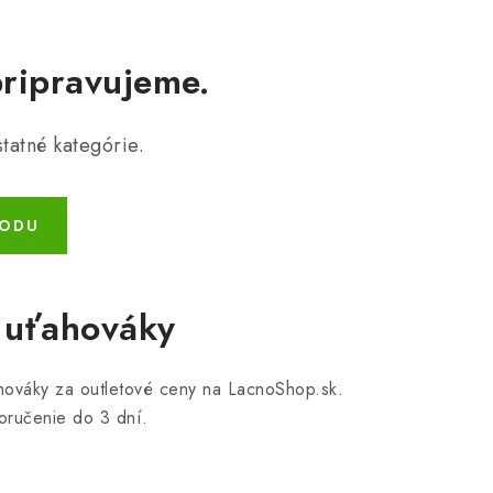
pripravujeme.
tatné kategórie.
HODU
é uťahováky
ťahováky za outletové ceny na LacnoShop.sk.
oručenie do 3 dní.