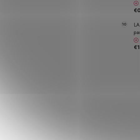
€0
LA
pa
€1