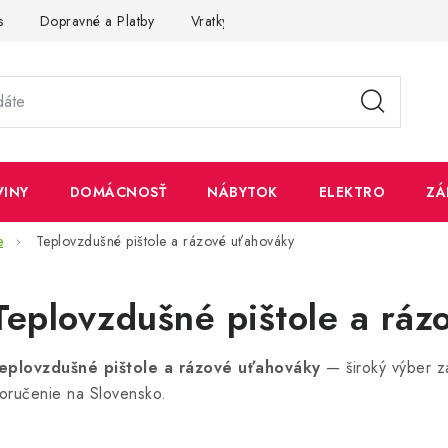
s
Dopravné a Platby
Vratky a Reklamácie
Obchodné pod
VINY
DOMÁCNOSŤ
NÁBYTOK
ELEKTRO
ZÁ
e
Teplovzdušné pištole a rázové uťahováky
Teplovzdušné pištole a ráz
eplovzdušné pištole a rázové uťahováky
— široký výber z
oručenie na Slovensko.