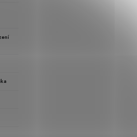
zení
ika