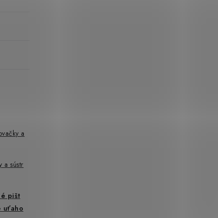
ovačky a
y a sústr
é pišt
é uťaho