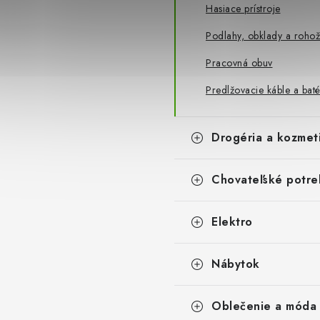
Hasiace prístroje
Podlahy, obklady a roho
Pracovná obuv
Predlžovacie káble a baté
Drogéria a kozmet
Chovateľské potre
Elektro
Nábytok
Oblečenie a móda