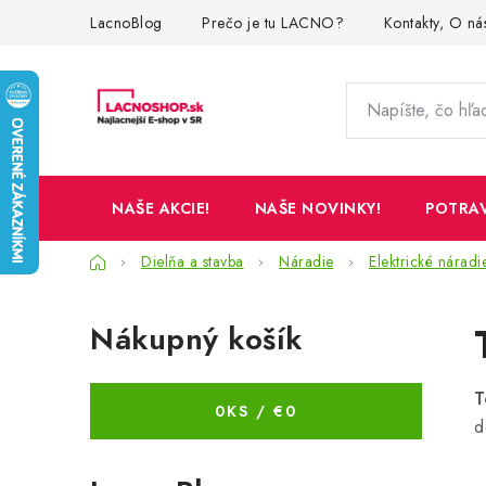
Prejsť
LacnoBlog
Prečo je tu LACNO?
Kontakty, O ná
na
obsah
NAŠE AKCIE!
NAŠE NOVINKY!
POTRA
Domov
Dielňa a stavba
Náradie
Elektrické náradi
B
Nákupný košík
o
č
T
0
KS /
€0
n
d
ý