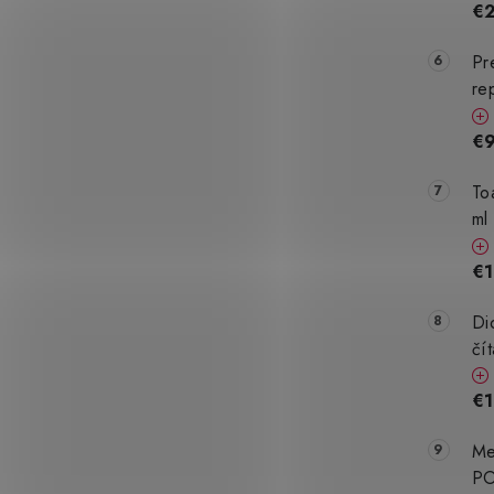
€
Pr
re
€9
To
ml
€1
Di
čí
€1
Me
PO