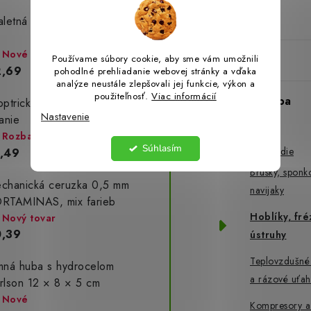
Auto-Moto
aletná voda pre mužov 35
Nové
Používame súbory cookie, aby sme vám umožnili
Domácnosť
2,69
pohodlné prehliadanie webovej stránky a vďaka
analýze neustále zlepšovali jej funkcie, výkon a
použiteľnosť.
Viac informácií
Dielňa a stavba
optrické červené okuliare na
Nastavenie
tanie
Náradie
Rozbaliev(n)o
Súhlasím
Elektrické náradie
,49
Brúsky, sponk
chanická ceruzka 0,5 mm
navijaky
RTAMINAS, mix farieb
Hoblíky, fré
Nový tovar
,39
ústruhy
Teplovzdušné 
mná huba s hydrocelom
a rázové uťa
rlson 12 × 8 × 5 cm
Nové
Kompresory a