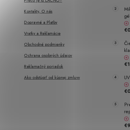
t
Prečo je tu LACNO?
i
Mi
Kontakty, O nás
gé
e
Dopravné a Platby
€0
Vratky a Reklamácie
Či
Obchodné podmienky
kl
Ochrana osobných údajov
€1
Reklamačný poriadok
UV
Ako odstúpiť od kúpnej zmluvy
€
Pr
re
€9