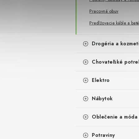
Pracovná obuv
Predlžovacie káble a baté
Drogéria a kozmet
Chovateľské potre
Elektro
Nábytok
Oblečenie a móda
Potraviny