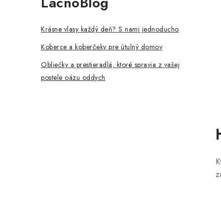
LacnoBlog
p
a
Krásne vlasy každý deň? S nami jednoducho
n
Koberce a koberčeky pre útulný domov
e
Obliečky a prestieradlá, ktoré spravia z vašej
postele oázu oddych
l
K
z