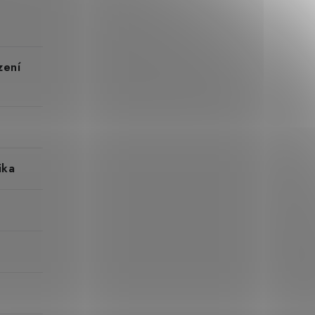
zení
ika