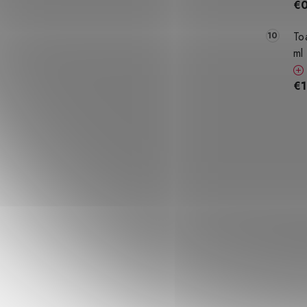
€0
To
ml
€1