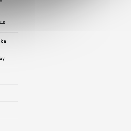
rie
ika
by