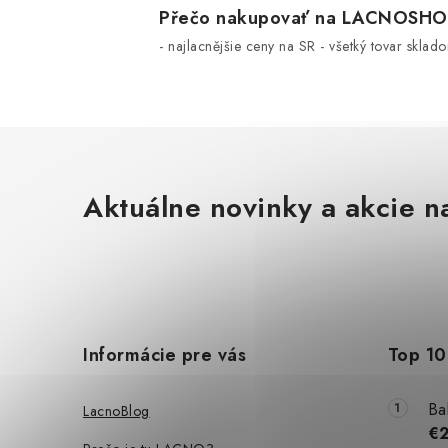
Přečo nakupovať na LACNOSH
- najlacnějšie ceny na SR - všetký tovar sklad
Aktuálne novinky a akcie na
Z
á
Informácie pre vás
Top 10
p
ä
Ba
LacnoBlog
€