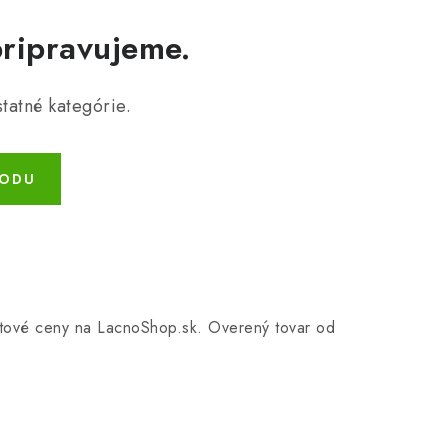
pripravujeme.
tatné kategórie.
HODU
tletové ceny na LacnoShop.sk. Overený tovar od
.