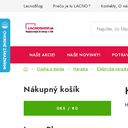
Prejsť
LacnoBlog
Prečo je tu LACNO?
Kontakty, O ná
na
obsah
NAŠE AKCIE!
NAŠE NOVINKY!
POTRA
Domov
Dielňa a stavba
Náradie
Elektrické náradi
B
Nákupný košík
o
č
H
0
KS /
€0
n
ý