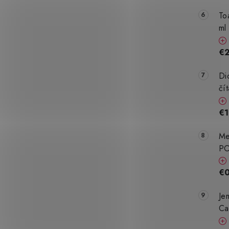
To
ml
€
Di
čí
€1
Me
PO
€0
Je
Ca