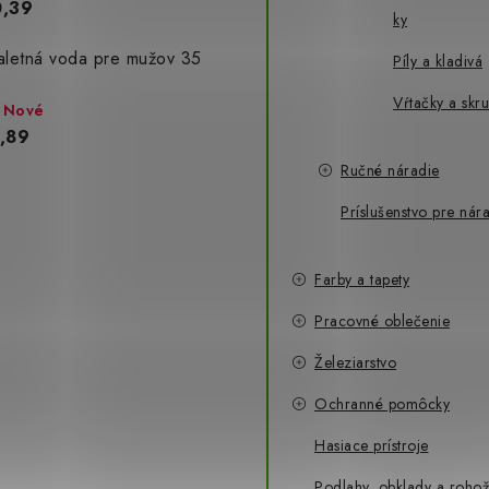
,39
ky
aletná voda pre mužov 35
Píly a kladivá
Vŕtačky a skr
Nové
,89
Ručné náradie
Príslušenstvo pre nár
Farby a tapety
Pracovné oblečenie
Železiarstvo
Ochranné pomôcky
Hasiace prístroje
Podlahy, obklady a roho