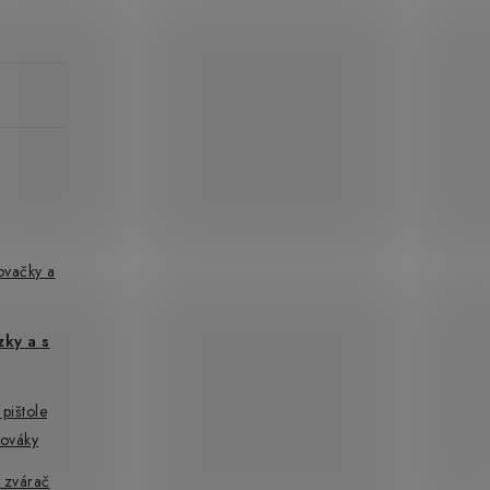
ovačky a
zky a s
pištole
hováky
 zvárač