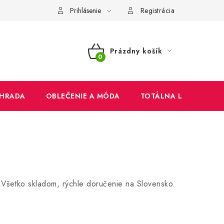
mienky
Ochrana osobných údajov
Reklamačný poriadok
Prihlásenie
Registrácia
Prázdny košík
NÁKUPNÝ
KOŠÍK
HRADA
OBLEČENIE A MÓDA
TOTÁLNA LIKVIDÁCIA
 Všetko skladom, rýchle doručenie na Slovensko.