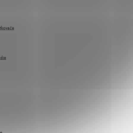
utkovače
adie
že