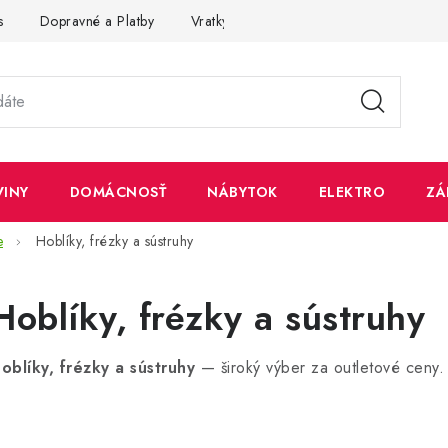
s
Dopravné a Platby
Vratky a Reklamácie
Obchodné pod
VINY
DOMÁCNOSŤ
NÁBYTOK
ELEKTRO
ZÁ
e
Hoblíky, frézky a sústruhy
Hoblíky, frézky a sústruhy
oblíky, frézky a sústruhy
— široký výber za outletové ceny.