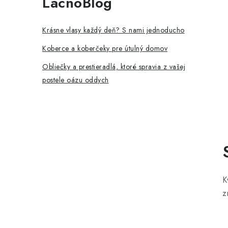
LacnoBlog
p
a
Krásne vlasy každý deň? S nami jednoducho
n
Koberce a koberčeky pre útulný domov
e
Obliečky a prestieradlá, ktoré spravia z vašej
postele oázu oddych
l
K
z