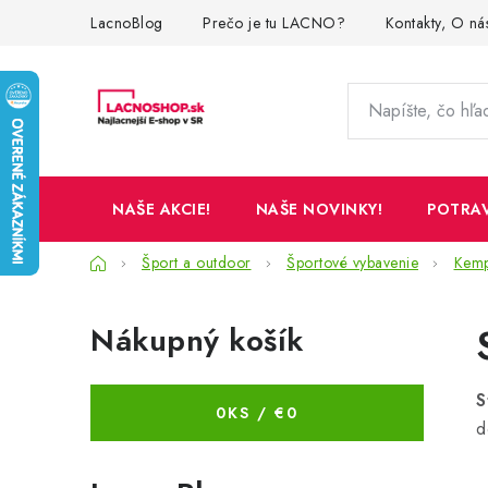
Prejsť
LacnoBlog
Prečo je tu LACNO?
Kontakty, O ná
na
obsah
NAŠE AKCIE!
NAŠE NOVINKY!
POTRA
Domov
Šport a outdoor
Športové vybavenie
Kemp
B
Nákupný košík
o
č
S
0
KS /
€0
n
d
ý