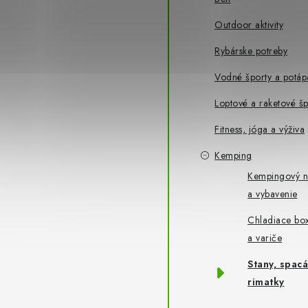
Outdoor aktivity
Rybárske potreby
Vodné športy a potáp
Loptové a raketové šp
Fitness, jóga a výživa
Kemping
Kempingový n
a vybavenie
Chladiace box
a variče
Stany, spacá
rimatky