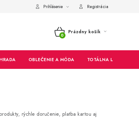
mienky
Ochrana osobných údajov
Reklamačný poriadok
Prihlásenie
Registrácia
Prázdny košík
NÁKUPNÝ
KOŠÍK
HRADA
OBLEČENIE A MÓDA
TOTÁLNA LIKVIDÁCIA
rodukty, rýchle doručenie, platba kartou aj