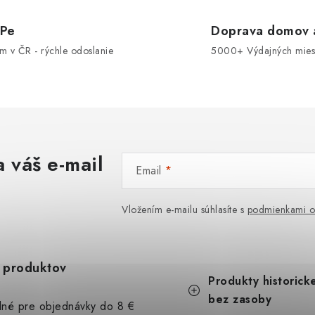
OPe
Doprava domov a
om v ČR - rýchle odoslanie
5000+ Výdajných miest
 váš e-mail
Email
Vložením e-mailu súhlasíte s
podmienkami o
 produktov
K
Preskočiť
Produkty historick
a
kategórie
t
bez zasoby
lné pre objednávky do 8 €
e