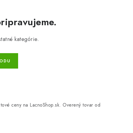
pripravujeme.
tatné kategórie.
HODU
tletové ceny na LacnoShop.sk. Overený tovar od
.