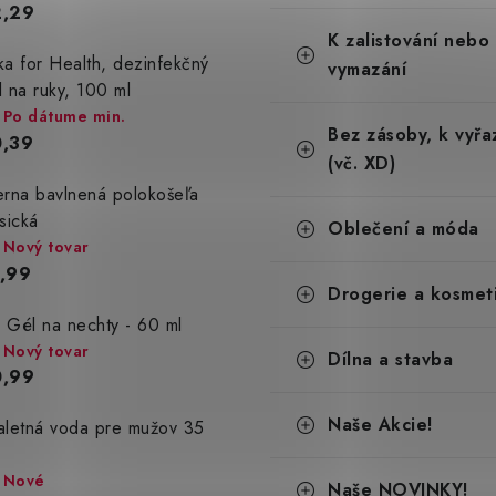
2,29
g
ó
K zalistování nebo
ka for Health, dezinfekčný
r
vymazání
i
l na ruky, 100 ml
e
Po dátume min.
Bez zásoby, k vyřa
,39
(vč. XD)
erna bavlnená polokošeľa
asická
Oblečení a móda
Nový tovar
,99
Drogerie a kosmet
 Gél na nechty - 60 ml
Nový tovar
Dílna a stavba
0,99
Naše Akcie!
aletná voda pre mužov 35
Nové
Naše NOVINKY!