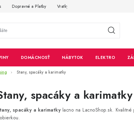
s
Dopravné a Platby
Vratky a Reklamácie
Obchodné pod
VINY
DOMÁCNOSŤ
NÁBYTOK
ELEKTRO
ZÁ
ing
Stany, spacáky a karimatky
Stany, spacáky a karimatky
tany, spacáky a karimatky
lacno na LacnoShop.sk. Kvalitné p
obierkou.