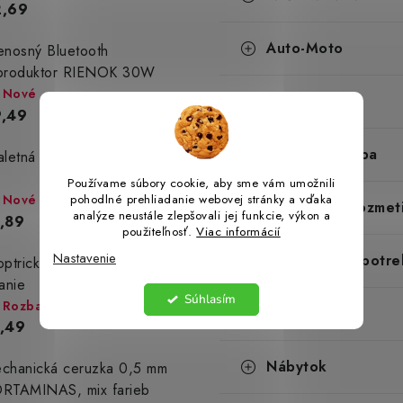
2,69
Auto-Moto
enosný Bluetooth
produktor RIENOK 30W
Nové
Domácnosť
,49
Dielňa a stavba
aletná voda pre mužov 35
Používame súbory cookie, aby sme vám umožnili
Nové
pohodlné prehliadanie webovej stránky a vďaka
Drogéria a kozmet
analýze neustále zlepšovali jej funkcie, výkon a
,89
použiteľnosť.
Viac informácií
Nastavenie
Chovateľské potre
optrické červené okuliare na
tanie
Súhlasím
Rozbaliev(n)o
Elektro
,49
Nábytok
chanická ceruzka 0,5 mm
RTAMINAS, mix farieb