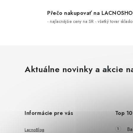
Přečo nakupovať na LACNOSH
- najlacnějšie ceny na SR - všetký tovar sklad
Aktuálne novinky a akcie na
Z
á
Informácie pre vás
Top 10
p
ä
Ba
LacnoBlog