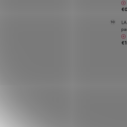
€0
LA
pa
€1