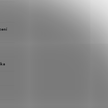
zení
ika