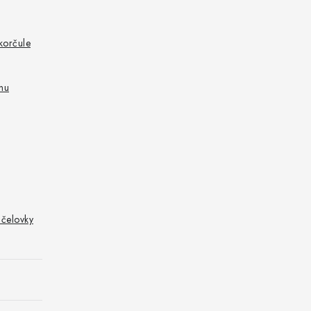
korčule
inu
 čelovky