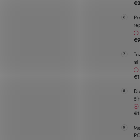
€
Pr
re
€9
To
ml
€1
Di
čí
€1
Me
PO