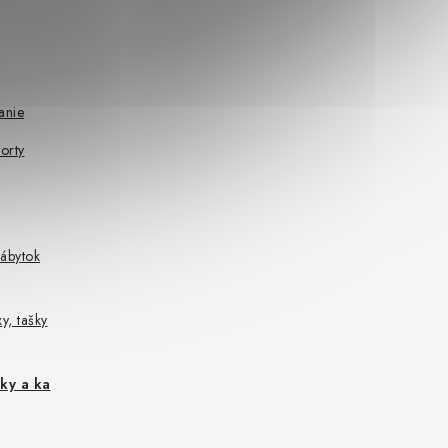
anie
orty
ábytok
y, tašky
ky a ka