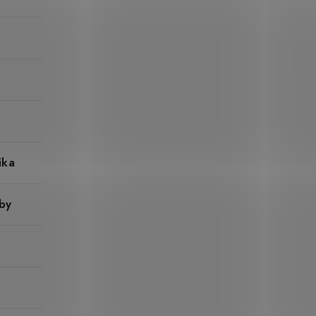
ika
by