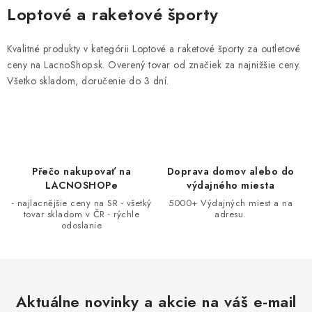
v
Loptové a raketové športy
l
á
Kvalitné produkty v kategórii Loptové a raketové športy za outletové
d
ceny na LacnoShop.sk. Overený tovar od značiek za najnižšie ceny.
a
Všetko skladom, doručenie do 3 dní.
c
i
e
p
r
Přečo nakupovať na
Doprava domov alebo do
LACNOSHOPe
výdajného miesta
v
- najlacnějšie ceny na SR - všetký
5000+ Výdajných miest a na
k
tovar skladom v ČR - rýchle
adresu.
y
odoslanie
v
ý
p
i
Aktuálne novinky a akcie na váš e-mail