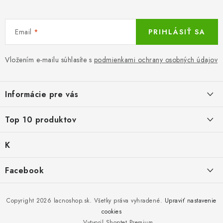
s
u
Email
PRIHLÁSIŤ SA
Vložením e-mailu súhlasíte s
podmienkami ochrany osobných údajov
Z
á
Informácie pre vás
p
ä
LacnoBlog
Top 10 produktov
t
Prečo je tu LACNO?
i
K
Balné pre objednávky do 8 €
e
Kontakty, O nás
a
€2,29
Produkty historicke bez zasoby
t
Facebook
Dopravné a Platby
e
Detské gamaše biele
g
Nový tovar
Vratky a Reklamácie
K zalistování nebo vymazání
ó
€1,19
r
Copyright 2026
lacnoshop.sk
. Všetky práva vyhradené.
Upraviť nastavenie
Obchodné podmienky
i
cookies
Mika for Health, dezinfekčný gél na ruky, 100 ml
e
Bez zásoby, k vyřazení (vč. XD)
Vytvoril Shoptet Premium