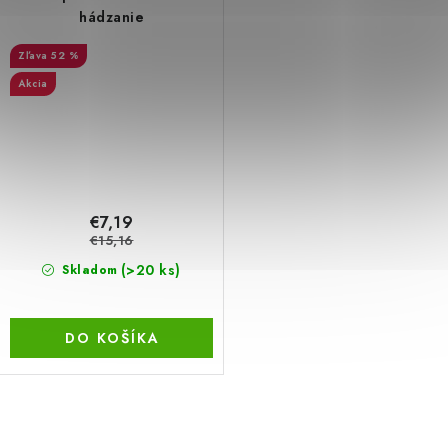
hádzanie
52 %
Akcia
€7,19
€15,16
(>20 ks)
Skladom
DO KOŠÍKA
O