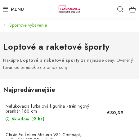
Prejsť
Hľad
na
obsah
Športové vybavenie
NAŠE AKCIE!
NAŠE NOVINKY!
Loptové a raketové športy
POTRAVINY
Nakúpte
Loptové a raketové športy
za najnižšie ceny. Overený
tovar od značiek za zlomok ceny.
DOMÁCNOSŤ
Najpredávanejšie
NÁBYTOK
Nafukovacia futbalová figurína - tréningový
ELEKTRO
brankár 160 cm
€30,39
(9 ks)
Skladom
ZÁHRADA
Chrániče kolien Mizuno VS1 Compapt,