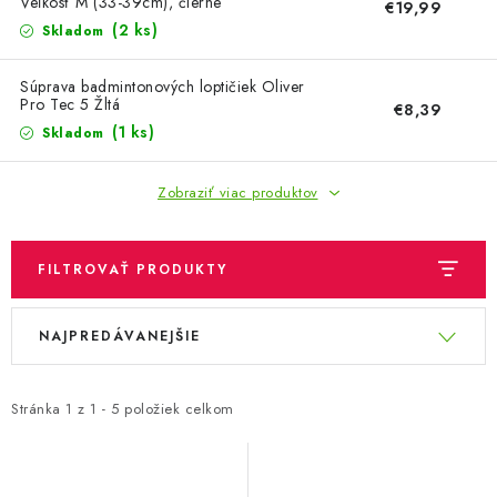
OBLEČENIE A MÓDA
Veľkosť M (33-39cm), čierne
€19,99
(2 ks)
Skladom
TOTÁLNA LIKVIDÁCIA
Súprava badmintonových loptičiek Oliver
Pro Tec 5 Žltá
€8,39
CHOVATEĽSKÉ POTREBY
(1 ks)
Skladom
ŠPORT A OUTDOOR
Zobraziť viac produktov
DROGÉRIA A KOZMETIKA
FILTROVAŤ PRODUKTY
PRE DETI
V
R
NAJPREDÁVANEJŠIE
ý
a
AUTO-MOTO
p
d
PRODUKTY HISTORICKE BEZ ZASOBY
i
e
Stránka
1
z
1
-
5
položiek celkom
s
n
K ZALISTOVÁNÍ NEBO VYMAZÁNÍ
p
i