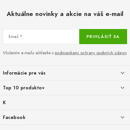
i
s
Aktuálne novinky a akcie na váš e-mail
u
Email
PRIHLÁSIŤ SA
Vložením e-mailu súhlasíte s
podmienkami ochrany osobných údajov
Z
á
Informácie pre vás
p
ä
LacnoBlog
Top 10 produktov
t
Prečo je tu LACNO?
i
K
Mika for Health, dezinfekčný gél na ruky, 100 ml
e
Kontakty, O nás
a
Po dátume min.
Produkty historicke bez zasoby
t
€0,39
Facebook
Dopravné a Platby
e
g
Balné pre objednávky do 8 €
Vratky a Reklamácie
K zalistování nebo vymazání