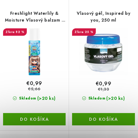
p
i
BEZ ZÁSOBY, K VYŘAZENÍ (VČ. XD)
r
e
Freshlight Waterlily &
Vlasový gél, Inspired by
o
p
Moisture Vlasový balzam v
you, 250 ml
OBLEČENÍ A MÓDA
spreji, 200 ml
d
r
82 %
25 %
u
o
DROGERIE A KOSMETIKA
k
d
t
u
DÍLNA A STAVBA
o
k
DIELŇA A STAVBA
v
t
o
€0,99
€0,99
ZÁBAVA A KNIHY
v
€5,66
€1,33
(>20 ks)
(>20 ks)
Skladom
Skladom
DOPLNKOVÝ PREDAJ
LETNÝ VÝPREDAJ
DO KOŠÍKA
DO KOŠÍKA
LEVI ZĽAVA