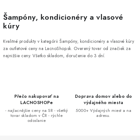
O
v
Šampóny, kondicionéry a vlasové
l
kúry
á
d
Kvalitné produkty v kategórii Šampóny, kondicionéry a vlasové kúry
a
za outletové ceny na LacnoShop.sk. Overený tovar od značiek za
c
najnižšie ceny. Všetko skladom, doručenie do 3 dní.
i
e
p
r
v
Přečo nakupovať na
Doprava domov alebo do
k
LACNOSHOPe
výdajného miesta
y
- najlacnějšie ceny na SR - všetký
5000+ Výdajných miest a na
tovar skladom v ČR - rýchle
adresu.
v
odoslanie
ý
p