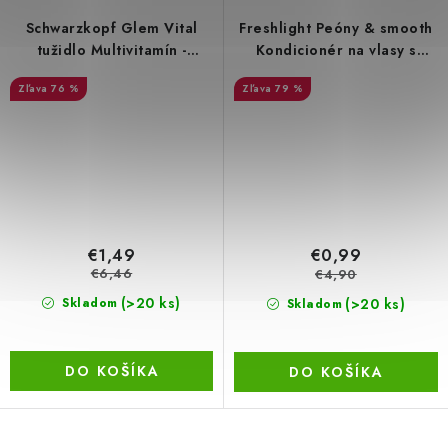
Schwarzkopf Glem Vital
Freshlight Peóny & smooth
tužidlo Multivitamín -
Kondicionér na vlasy s
pevnosť a objem vlasov
extraktom z kvetov pivonky,
76 %
79 %
200 ml
300 ml
€1,49
€0,99
€6,46
€4,90
(>20 ks)
(>20 ks)
Skladom
Skladom
DO KOŠÍKA
DO KOŠÍKA