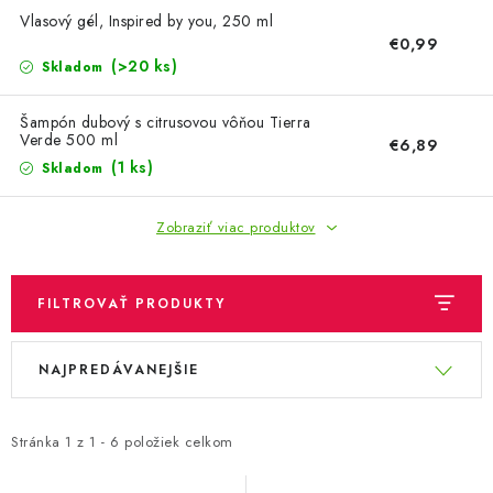
OBLEČENIE A MÓDA
Vlasový gél, Inspired by you, 250 ml
€0,99
TOTÁLNA LIKVIDÁCIA
(>20 ks)
Skladom
CHOVATEĽSKÉ POTREBY
Šampón dubový s citrusovou vôňou Tierra
Verde 500 ml
€6,89
(1 ks)
Skladom
ŠPORT A OUTDOOR
Zobraziť viac produktov
DROGÉRIA A KOZMETIKA
PRE DETI
FILTROVAŤ PRODUKTY
AUTO-MOTO
V
R
NAJPREDÁVANEJŠIE
ý
a
PRODUKTY HISTORICKE BEZ ZASOBY
p
d
i
e
Stránka
1
z
1
-
6
položiek celkom
K ZALISTOVÁNÍ NEBO VYMAZÁNÍ
s
n