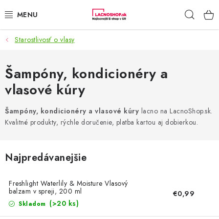
Prejsť
Hľad
na
obsah
Starostlivosť o vlasy
NAŠE AKCIE!
NAŠE NOVINKY!
Šampóny, kondicionéry a
vlasové kúry
POTRAVINY
Šampóny, kondicionéry a vlasové kúry
lacno na LacnoShop.sk.
DOMÁCNOSŤ
Kvalitné produkty, rýchle doručenie, platba kartou aj dobierkou.
NÁBYTOK
Najpredávanejšie
ELEKTRO
Freshlight Waterlily & Moisture Vlasový
balzam v spreji, 200 ml
€0,99
ZÁHRADA
(>20 ks)
Skladom