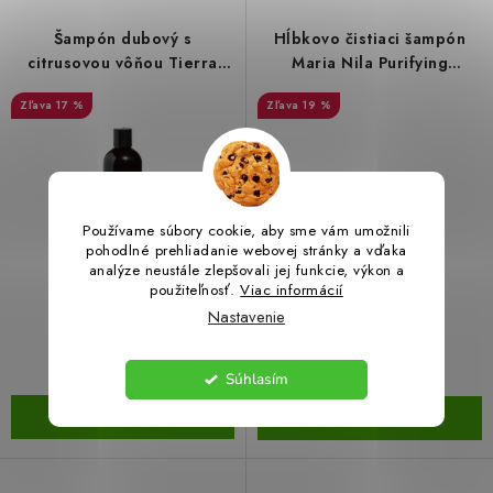
Šampón dubový s
Hĺbkovo čistiaci šampón
LacnoBlog
Prečo je tu LACNO?
Kontakty, O nás
citrusovou vôňou Tierra
Maria Nila Purifying
Dopravné a Platby
Vratky a Reklamácie
Verde 500 ml
Cleanse Shampoo 350 ml
17 %
19 %
Obchodné podmienky
Ochrana osobných údajov
Reklamačný poriadok
Ako odstúpiť od kúpnej zmluvy
Používame súbory cookie, aby sme vám umožnili
pohodlné prehliadanie webovej stránky a vďaka
analýze neustále zlepšovali jej funkcie, výkon a
€6,89
€21,29
použiteľnosť.
Viac informácií
€8,32
€26,56
Nastavenie
(1 ks)
(1 ks)
Skladom
Skladom
Súhlasím
DO KOŠÍKA
DO KOŠÍKA