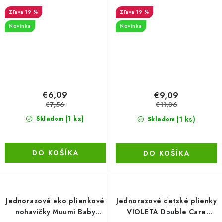
PANTS 7 XXL, 18+ kg, 56 ks
19 %
19 %
Novinka
Novinka
€6,09
€9,09
€7,56
€11,36
(1 ks)
(1 ks)
Skladom
Skladom
DO KOŠÍKA
DO KOŠÍKA
Jednorazové eko plienkové
Jednorazové detské plienky
nohavičky Muumi Baby
VIOLETA Double Care