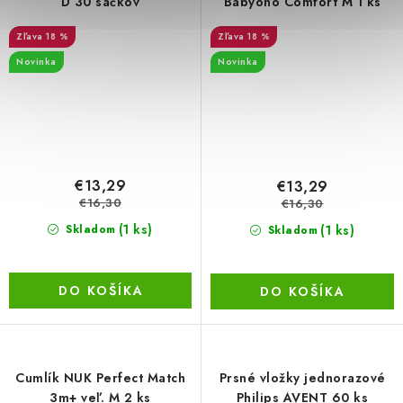
D 30 sáčkov
Babyono Comfort M 1 ks
18 %
18 %
Novinka
Novinka
€13,29
€13,29
€16,30
€16,30
(1 ks)
(1 ks)
Skladom
Skladom
DO KOŠÍKA
DO KOŠÍKA
Cumlík NUK Perfect Match
Prsné vložky jednorazové
3m+ veľ. M 2 ks
Philips AVENT 60 ks