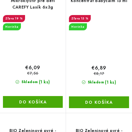
Mikroklystír pre deti
Koncentrát Babycalm 15 ml
CAREFY Laxík 6x3g
19 %
15 %
Novinka
Novinka
€6,09
€6,89
€7,56
€8,17
(1 ks)
(1 ks)
Skladom
Skladom
DO KOŠÍKA
DO KOŠÍKA
BIO Zeleninové pyré -
BIO Zeleninové pyré -