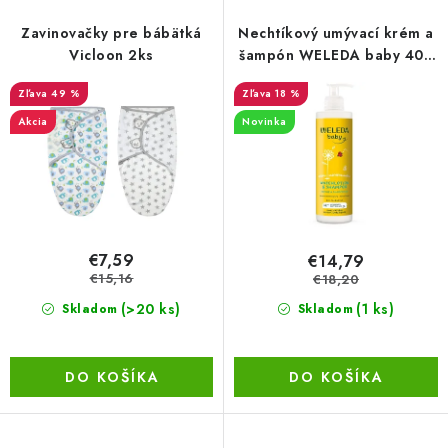
p
i
BEZ ZÁSOBY, K VYŘAZENÍ (VČ. XD)
r
e
Zavinovačky pre bábätká
Nechtíkový umývací krém a
o
p
Vicloon 2ks
šampón WELEDA baby 400
OBLEČENÍ A MÓDA
ml
d
r
49 %
18 %
u
o
Akcia
Novinka
DROGERIE A KOSMETIKA
k
d
t
u
DÍLNA A STAVBA
o
k
v
t
DIELŇA A STAVBA
o
€7,59
€14,79
v
€15,16
€18,20
ZÁBAVA A KNIHY
(>20 ks)
(1 ks)
Skladom
Skladom
DOPLNKOVÝ PREDAJ
DO KOŠÍKA
DO KOŠÍKA
LETNÝ VÝPREDAJ
LEVI ZĽAVA