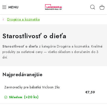
Prejsť
Hľad
na
obsah
Drogéria a kozmetika
NAŠE AKCIE!
NAŠE NOVINKY!
Starostlivosť o dieťa
POTRAVINY
Starostlivosť o dieťa
z kategórie Drogéria a kozmetika. Kvalitné
produkty za outletové ceny — všetko skladom s doručením do 3
dní.
DOMÁCNOSŤ
NÁBYTOK
Najpredávanejšie
ELEKTRO
Zavinovačky pre bábätká Vicloon 2ks
€7,59
ZÁHRADA
(>20 ks)
Skladom