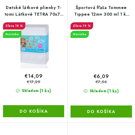
Detské látkové plienky T-
Športová fľaša Tommee
LacnoBlog
Prečo je tu LACNO?
Kontakty, O nás
tomi Látkové TETRA 70x70
Tippee 12m+ 300 ml 1 ks
cm súprava 10 ks bielej
fialová/modrá
Dopravné a Platby
Vratky a Reklamácie
18 %
19 %
Obchodné podmienky
Ochrana osobných údajov
Novinka
Novinka
Reklamačný poriadok
Ako odstúpiť od kúpnej zmluvy
€14,09
€6,09
€17,29
€7,56
(1 ks)
(1 ks)
Skladom
Skladom
DO KOŠÍKA
DO KOŠÍKA