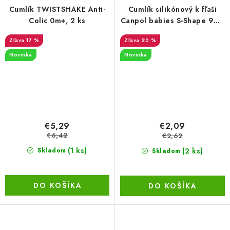
Cumlík TWISTSHAKE Anti-
Cumlík silikónový k fľaši
Colic 0m+, 2 ks
Canpol babies S-Shape 9m+
(2ks) rýchly
17 %
20 %
Novinka
Novinka
€5,29
€2,09
€6,42
€2,62
(1 ks)
(2 ks)
Skladom
Skladom
DO KOŠÍKA
DO KOŠÍKA