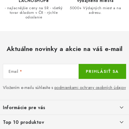
LACNOSHOPe
výdajného miesta
- najlacnějšie ceny na SR - všetký
5000+ Výdajných miest a na
tovar skladom v ČR - rýchle
adresu.
odoslanie
Aktuálne novinky a akcie na váš e-mail
Email
PRIHLÁSIŤ SA
Vložením e-mailu súhlasíte s
podmienkami ochrany osobných údajov
Z
á
Informácie pre vás
p
ä
LacnoBlog
Top 10 produktov
t