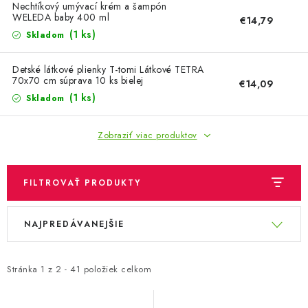
OBLEČENIE A MÓDA
Nechtíkový umývací krém a šampón
WELEDA baby 400 ml
€14,79
(1 ks)
Skladom
TOTÁLNA LIKVIDÁCIA
Detské látkové plienky T-tomi Látkové TETRA
CHOVATEĽSKÉ POTREBY
70x70 cm súprava 10 ks bielej
€14,09
(1 ks)
Skladom
ŠPORT A OUTDOOR
Zobraziť viac produktov
DROGÉRIA A KOZMETIKA
PRE DETI
FILTROVAŤ PRODUKTY
V
R
AUTO-MOTO
NAJPREDÁVANEJŠIE
ý
a
p
d
PRODUKTY HISTORICKE BEZ ZASOBY
i
e
Stránka
1
z
2
-
41
položiek celkom
s
n
K ZALISTOVÁNÍ NEBO VYMAZÁNÍ