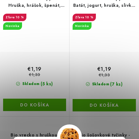
Hruška, hrášok, špenát,
Batát, jogurt, hruška, slivka,
uhorka, kokos, ryža, 6.
ovos, quinoa, 10. mesiac,
10 %
10 %
mesiac, 100 g
100 g
Novinka
Novinka
€1,19
€1,19
€1,33
€1,33
(5 ks)
(7 ks)
Skladom
Skladom
DO KOŠÍKA
DO KOŠÍKA
Bio vrecko s hruškou,
Bio šošovkové tyčinky -