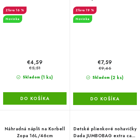
16 %
19 %
Novinka
Novinka
€4,59
€7,59
€5,51
€9,46
(1 ks)
(2 ks)
Skladom
Skladom
DO KOŠÍKA
DO KOŠÍKA
Náhradná náplň na Korbell
Detské plienkové nohavičky
Zopa 16L/46cm
Dada JUMBOBAG extra care