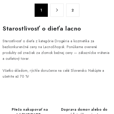
á
S
d
1
2
t
a
r
c
á
Starostlivosť o dieťa lacno
n
i
k
e
Starostlivosť o dieťa z kategórie Drogéria a kozmetika za
o
p
bezkonkurenčné ceny na LacnoShop.sk. Ponúkame overené
v
r
produkty od značiek za zlomok bežnej ceny — zákaznícke vrátenia
a
v
a outletový tovar.
n
k
i
y
Všetko skladom, rýchle doručenie na celé Slovensko. Nakúpte a
e
v
ušetrite až 70 %!
ý
p
i
s
u
Přečo nakupovať na
Doprava domov alebo do