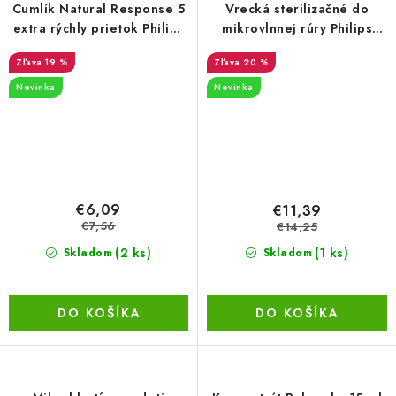
Cumlík Natural Response 5
Vrecká sterilizačné do
extra rýchly prietok Philips
mikrovlnnej rúry Philips
AVENT 2 ks
Avent 5 ks
19 %
20 %
Novinka
Novinka
€6,09
€11,39
€7,56
€14,25
(2 ks)
(1 ks)
Skladom
Skladom
DO KOŠÍKA
DO KOŠÍKA