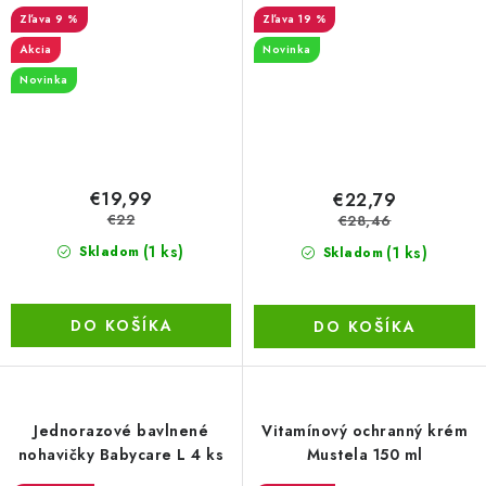
Pants 4 Maxi 7–11 kg eko
junior+ 6 (16+ kg) 48 ks
9 %
19 %
nohavičky 40 ks
Akcia
Novinka
Novinka
€19,99
€22,79
€22
€28,46
(1 ks)
(1 ks)
Skladom
Skladom
DO KOŠÍKA
DO KOŠÍKA
Jednorazové bavlnené
Vitamínový ochranný krém
nohavičky Babycare L 4 ks
Mustela 150 ml