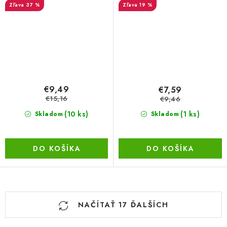
37 %
19 %
€9,49
€7,59
€15,16
€9,46
(10 ks)
(1 ks)
Skladom
Skladom
DO KOŠÍKA
DO KOŠÍKA
O
NAČÍTAŤ 17 ĎALŠÍCH
v
l