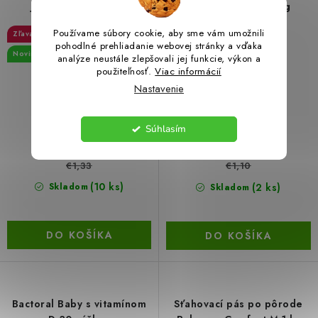
jahodami, sladkými
mrkva a jahoda 30 g
zemiakmi, červenou repou,
Používame súbory cookie, aby sme vám umožnili
10 %
10 %
banánom a ovsom, 100 g
pohodlné prehliadanie webovej stránky a vďaka
Novinka
Novinka
analýze neustále zlepšovali jej funkcie, výkon a
použiteľnosť.
Viac informácií
Nastavenie
Súhlasím
€1,19
€0,99
€1,33
€1,10
(10 ks)
(2 ks)
Skladom
Skladom
DO KOŠÍKA
DO KOŠÍKA
Bactoral Baby s vitamínom
Sťahovací pás po pôrode