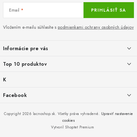
u
Email
PRIHLÁSIŤ SA
Vložením e-mailu súhlasíte s
podmienkami ochrany osobných údajov
Z
á
Informácie pre vás
p
ä
LacnoBlog
Top 10 produktov
t
Prečo je tu LACNO?
i
K
Balné pre objednávky do 8 €
e
Kontakty, O nás
a
€2,29
Produkty historicke bez zasoby
t
Facebook
Dopravné a Platby
e
Detské gamaše biele
g
Nový tovar
Vratky a Reklamácie
K zalistování nebo vymazání
ó
€1,19
r
Copyright 2026
lacnoshop.sk
. Všetky práva vyhradené.
Upraviť nastavenie
Obchodné podmienky
i
cookies
Mika for Health, dezinfekčný gél na ruky, 100 ml
e
Bez zásoby, k vyřazení (vč. XD)
Vytvoril Shoptet Premium
Ochrana osobných údajov
Po dátume min.