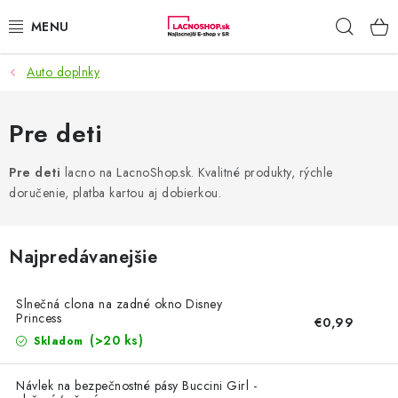
Prejsť
Hľad
na
obsah
Auto doplnky
NAŠE AKCIE!
NAŠE NOVINKY!
Pre deti
POTRAVINY
Pre deti
lacno na LacnoShop.sk. Kvalitné produkty, rýchle
doručenie, platba kartou aj dobierkou.
DOMÁCNOSŤ
Najpredávanejšie
NÁBYTOK
Slnečná clona na zadné okno Disney
ELEKTRO
Princess
€0,99
(>20 ks)
Skladom
ZÁHRADA
Návlek na bezpečnostné pásy Buccini Girl -