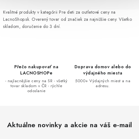
l
á
Kvalitné produkty v kategórii Pre deti za outletové ceny na
d
LacnoShop.sk. Overený tovar od značiek za najnižšie ceny. Všetko
a
skladom, doručenie do 3 dní.
c
i
e
p
r
Přečo nakupovať na
Doprava domov alebo do
LACNOSHOPe
výdajného miesta
v
- najlacnějšie ceny na SR - všetký
5000+ Výdajných miest a na
k
tovar skladom v ČR - rýchle
adresu.
y
odoslanie
v
ý
p
i
Aktuálne novinky a akcie na váš e-mail
s