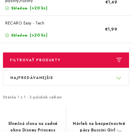
OBLEČENIE A MÓDA
plyšový/ružový
€1,49
(>20 ks)
Skladom
TOTÁLNA LIKVIDÁCIA
RECARO Easy - Tech
€1,99
CHOVATEĽSKÉ POTREBY
(>20 ks)
Skladom
ŠPORT A OUTDOOR
FILTROVAŤ PRODUKTY
DROGÉRIA A KOZMETIKA
V
R
PRE DETI
NAJPREDÁVANEJŠIE
ý
a
p
d
AUTO-MOTO
i
e
Stránka
1
z
1
-
3
položiek celkom
s
n
PRODUKTY HISTORICKE BEZ ZASOBY
p
i
r
e
K ZALISTOVÁNÍ NEBO VYMAZÁNÍ
Slnečná clona na zadné
Návlek na bezpečnostné
o
p
okno Disney Princess
pásy Buccini Girl -