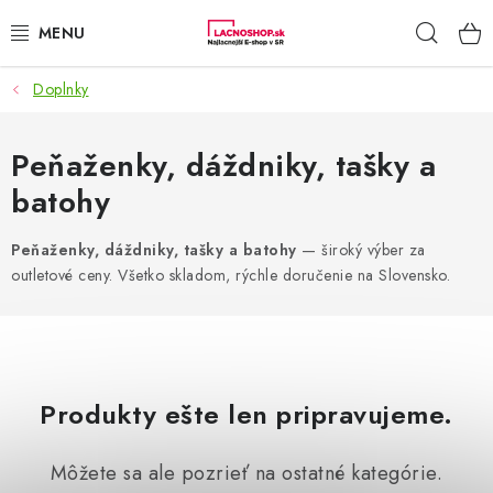
Prejsť
Hľad
na
obsah
Doplnky
NAŠE AKCIE!
NAŠE NOVINKY!
Peňaženky, dáždniky, tašky a
batohy
POTRAVINY
Peňaženky, dáždniky, tašky a batohy
— široký výber za
DOMÁCNOSŤ
outletové ceny. Všetko skladom, rýchle doručenie na Slovensko.
NÁBYTOK
ELEKTRO
Produkty ešte len pripravujeme.
ZÁHRADA
Môžete sa ale pozrieť na ostatné kategórie.