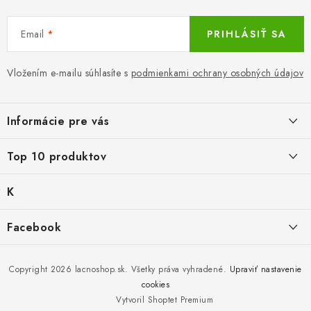
u
Email
PRIHLÁSIŤ SA
Vložením e-mailu súhlasíte s
podmienkami ochrany osobných údajov
Z
á
Informácie pre vás
p
ä
LacnoBlog
Top 10 produktov
t
Prečo je tu LACNO?
i
K
Mika for Health, dezinfekčný gél na ruky, 100 ml
e
Kontakty, O nás
a
Po dátume min.
Produkty historicke bez zasoby
t
€0,39
Facebook
Dopravné a Platby
e
g
Balné pre objednávky do 8 €
Vratky a Reklamácie
K zalistování nebo vymazání
ó
€2,29
r
Copyright 2026
lacnoshop.sk
. Všetky práva vyhradené.
Upraviť nastavenie
Obchodné podmienky
i
cookies
Čierna bavlnená polokošeľa klasická
e
Bez zásoby, k vyřazení (vč. XD)
Vytvoril Shoptet Premium
Ochrana osobných údajov