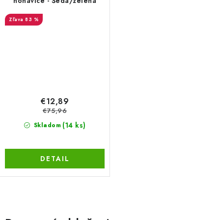
nohavice - Šedá/zelená
83 %
€12,89
€75,96
(14 ks)
Skladom
DETAIL
O
v