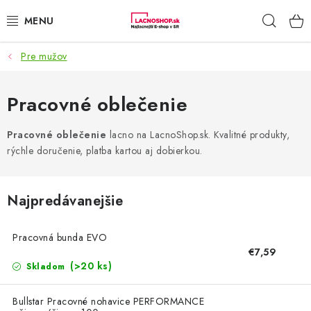
Prejsť
Hľad
na
obsah
Pre mužov
NAŠE AKCIE!
NAŠE NOVINKY!
Pracovné oblečenie
POTRAVINY
Pracovné oblečenie
lacno na LacnoShop.sk. Kvalitné produkty,
rýchle doručenie, platba kartou aj dobierkou.
DOMÁCNOSŤ
Najpredávanejšie
NÁBYTOK
Pracovná bunda EVO
ELEKTRO
€7,59
(>20 ks)
Skladom
ZÁHRADA
Bullstar Pracovné nohavice PERFORMANCE