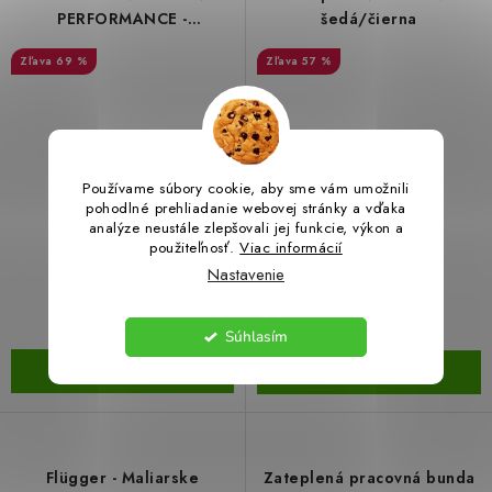
PERFORMANCE -
šedá/čierna
antracitová/čierna 2901
69 %
57 %
Používame súbory cookie, aby sme vám umožnili
pohodlné prehliadanie webovej stránky a vďaka
analýze neustále zlepšovali jej funkcie, výkon a
€15,19
€19,99
použiteľnosť.
Viac informácií
€49,36
€47,46
Nastavenie
(10 ks)
(2 ks)
Skladom
Skladom
Súhlasím
DETAIL
DETAIL
Flügger - Maliarske
Zateplená pracovná bunda