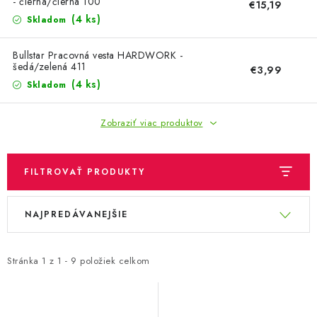
OBLEČENIE A MÓDA
- čierna/čierna 100
€15,19
(4 ks)
Skladom
TOTÁLNA LIKVIDÁCIA
Bullstar Pracovná vesta HARDWORK -
šedá/zelená 411
€3,99
CHOVATEĽSKÉ POTREBY
(4 ks)
Skladom
ŠPORT A OUTDOOR
Zobraziť viac produktov
DROGÉRIA A KOZMETIKA
FILTROVAŤ PRODUKTY
PRE DETI
V
R
NAJPREDÁVANEJŠIE
ý
a
AUTO-MOTO
p
d
PRODUKTY HISTORICKE BEZ ZASOBY
i
e
Stránka
1
z
1
-
9
položiek celkom
s
n
K ZALISTOVÁNÍ NEBO VYMAZÁNÍ
p
i