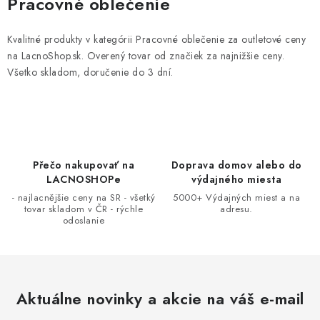
Pracovné oblečenie
l
á
Kvalitné produkty v kategórii Pracovné oblečenie za outletové ceny
d
na LacnoShop.sk. Overený tovar od značiek za najnižšie ceny.
a
Všetko skladom, doručenie do 3 dní.
c
i
e
p
r
Přečo nakupovať na
Doprava domov alebo do
LACNOSHOPe
výdajného miesta
v
- najlacnějšie ceny na SR - všetký
5000+ Výdajných miest a na
k
tovar skladom v ČR - rýchle
adresu.
y
odoslanie
v
ý
p
i
Aktuálne novinky a akcie na váš e-mail
s