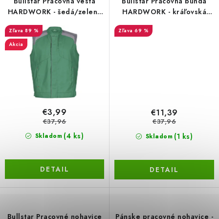
Bullstar Pracovná vesta
Bullstar Pracovná bunda
HARDWORK - šedá/zelená
HARDWORK - kráľovská
LacnoBlog
Prečo je tu LACNO?
Kontakty, O nás
411
modrá 1804 s námorníckou/
89 %
69 %
šedou
Dopravné a Platby
Vratky a Reklamácie
Akcia
Obchodné podmienky
Ochrana osobných údajov
Reklamačný poriadok
Ako odstúpiť od kúpnej zmluvy
€3,99
€11,39
€37,96
€37,96
(4 ks)
(1 ks)
Skladom
Skladom
DETAIL
DETAIL
Bullstar Pracovné nohavice
Pánske pracovné nohavice -