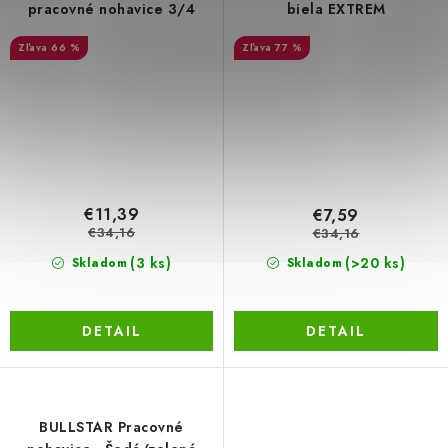
pracovné nohavice 3/4
biela EXTREM
66 %
77 %
€11,39
€7,59
€34,16
€34,16
(3 ks)
(>20 ks)
Skladom
Skladom
DETAIL
DETAIL
BULLSTAR Pracovné