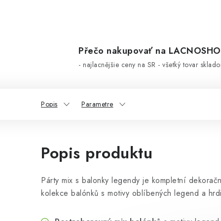
Přečo nakupovať na LACNOSH
- najlacnějšie ceny na SR - všetký tovar sklad
Popis
Parametre
Popis produktu
Párty mix s balonky legendy je kompletní dekorač
kolekce balónků s motivy oblíbených legend a hrdin