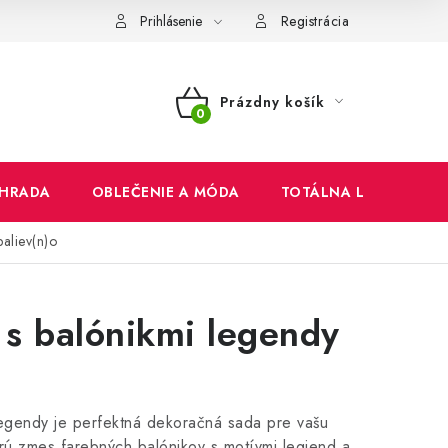
mienky
Ochrana osobných údajov
Reklamačný poriadok
Prihlásenie
Registrácia
Prázdny košík
NÁKUPNÝ
KOŠÍK
HRADA
OBLEČENIE A MÓDA
TOTÁLNA LIKVIDÁCIA
aliev(n)o
 s balónikmi legendy
 legendy je perfektná dekoračná sada pre vašu
rú zmes farebných balónikov s motívmi legiend a