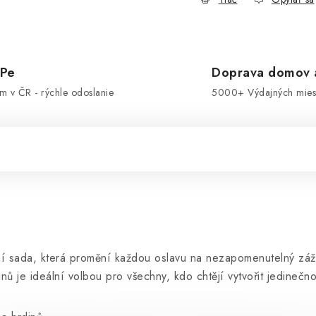
OPe
Doprava domov a
om v ČR - rýchle odoslanie
5000+ Výdajných miest
ní sada, která promění každou oslavu na nezapomenutelný záž
ů je ideální volbou pro všechny, kdo chtějí vytvořit jedinečn