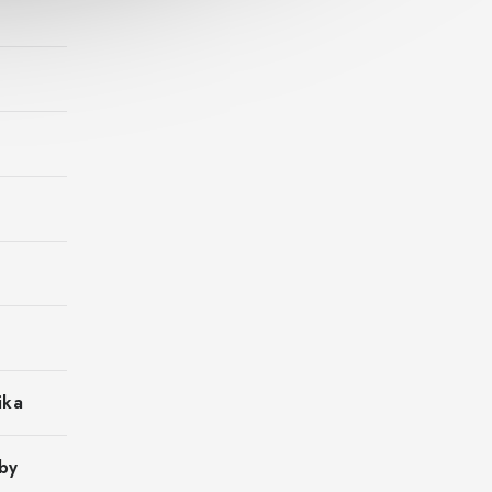
ika
by