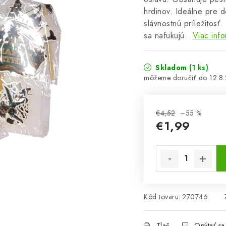
hrdinov. Ideálne pre d
slávnostnú príležitosť
sa nafukujú.
Viac info
Skladom
(1 ks)
12.8
€4,52
–55 %
€1,99
Jednotková cena:
Kód tovaru:
270746
Tlač
Opýtať sa