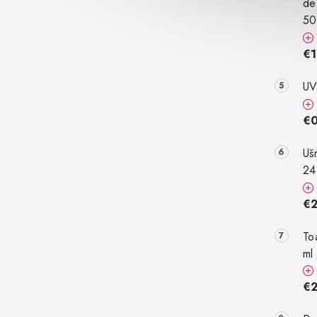
de
50
€1
UV
€
Uš
24
€
To
ml
€