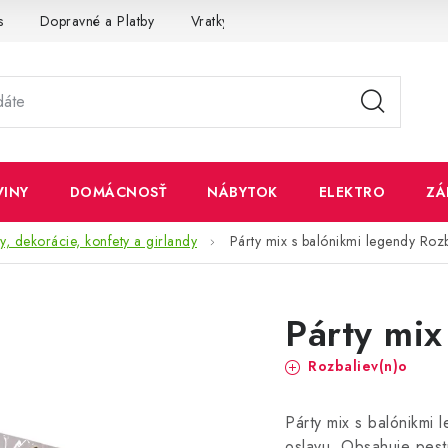
s
Dopravné a Platby
Vratky a Reklamácie
Obchodné pod
VINY
DOMÁCNOSŤ
NÁBYTOK
ELEKTRO
ZÁ
y, dekorácie, konfety a girlandy
Párty mix s balónikmi legendy
Rozb
Párty mix
Rozbaliev(n)o
Párty mix s balónikmi
oslavu. Obsahuje pest