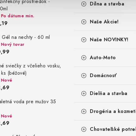
zinfekčný prostriedok -
Dílna a stavba
0ml
Po dátume min.
Naše Akcie!
,19
 Gél na nechty - 60 ml
Naše NOVINKY!
Nový tovar
0,99
Auto-Moto
né sviečky z včelieho vosku,
 ks (béžové)
Domácnosť
Nové
2,69
Dielňa a stavba
aletná voda pre mužov 35
Drogéria a kozmet
Nové
2,69
Chovateľské potre