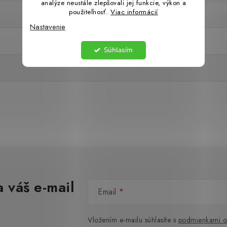
analýze neustále zlepšovali jej funkcie, výkon a
použiteľnosť.
Viac informácií
Nastavenie
Súhlasím
 váš e-mail
Email
Vložením e-mailu súhlasíte s
podmienkami o