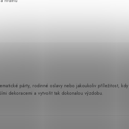
a hrdinů
ematické párty, rodinné oslavy nebo jakoukoliv příležitost, kdy
šími dekoracemi a vytvořit tak dokonalou výzdobu.