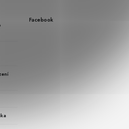
Facebook
e
zení
ika