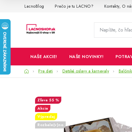
Prejsť
LacnoBlog
Prečo je tu LACNO?
Kontakty, O ná
na
obsah
NAŠE AKCIE!
NAŠE NOVINKY!
POTRA
Domov
Pre deti
Detské oslavy a karnevaly
Balónik
55 %
Akcia
Výpredaj
Rozbale(v)no