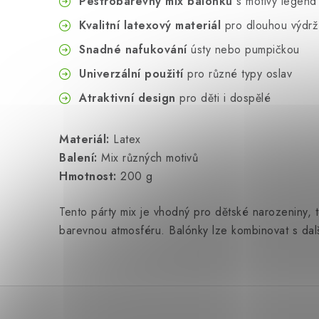
Pestrobarevný mix balónků
s motivy legend 
Kvalitní latexový materiál
pro dlouhou výdrž
Snadné nafukování
ústy nebo pumpičkou
Univerzální použití
pro různé typy oslav
Atraktivní design
pro děti i dospělé
Materiál:
Latex
Balení:
Mix různých motivů
Hmotnost:
200 g
Tento párty mix je vhodný pro dětské narozeniny, t
barevnou atmosféru. Balónky lze kombinovat s dal