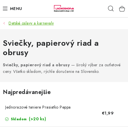
Prejsť
Hľad
na
obsah
Detské oslavy a karnevaly
NAŠE AKCIE!
NAŠE NOVINKY!
Sviečky, papierový riad a
obrusy
POTRAVINY
Sviečky, papierový riad a obrusy
— široký výber za outletové
DOMÁCNOSŤ
ceny. Všetko skladom, rýchle doručenie na Slovensko.
NÁBYTOK
Najpredávanejšie
ELEKTRO
Jednorazové taniere Prasiatko Peppa
€1,99
ZÁHRADA
(>20 ks)
Skladom