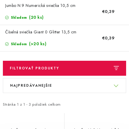
OBLEČENIE A MÓDA
Jumbo N.9 Numerická sviečka 10,5 cm
€0,39
TOTÁLNA LIKVIDÁCIA
(20 ks)
Skladom
CHOVATEĽSKÉ POTREBY
Číselná sviečka Giant 0 Glitter 13,5 cm
€0,39
(>20 ks)
Skladom
ŠPORT A OUTDOOR
DROGÉRIA A KOZMETIKA
FILTROVAŤ PRODUKTY
PRE DETI
V
R
NAJPREDÁVANEJŠIE
ý
a
AUTO-MOTO
p
d
i
e
Stránka
1
z
1
-
3
položiek celkom
PRODUKTY HISTORICKE BEZ ZASOBY
s
n
p
i
K ZALISTOVÁNÍ NEBO VYMAZÁNÍ