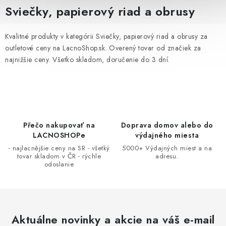
v
Sviečky, papierový riad a obrusy
l
á
Kvalitné produkty v kategórii Sviečky, papierový riad a obrusy za
d
outletové ceny na LacnoShop.sk. Overený tovar od značiek za
a
najnižšie ceny. Všetko skladom, doručenie do 3 dní.
c
i
e
p
r
Přečo nakupovať na
Doprava domov alebo do
LACNOSHOPe
výdajného miesta
v
- najlacnějšie ceny na SR - všetký
5000+ Výdajných miest a na
k
tovar skladom v ČR - rýchle
adresu.
y
odoslanie
v
ý
p
i
Aktuálne novinky a akcie na váš e-mail