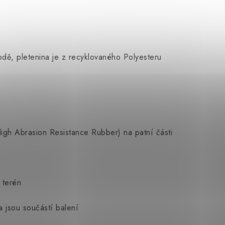
dě, pletenina je z recyklovaného Polyesteru
 Abrasion Resistance Rubber) na patní části
 terén
a jsou součástí balení