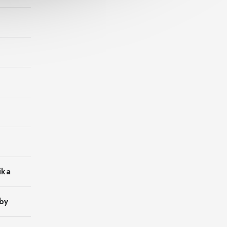
ika
by