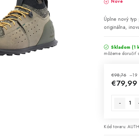
Nové
Úplne nový typ 
originálna, inov
Skladom
(1 
€98,76
–19
€79,99
Jednotková 
Kód tovaru:
AUTH