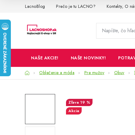
Prejsť
LacnoBlog
Prečo je tu LACNO?
Kontakty, O ná
na
obsah
NAŠE AKCIE!
NAŠE NOVINKY!
POTRA
Domov
Oblečenie a móda
Pre mužov
Obuv
19 %
Akcia