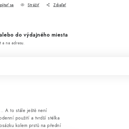
pýtať sa
Strážiť
Zdieľať
lebo do výdajného miesta
 a na adresu.
. A to stále ještě není
enní použití a tvrdší stélka
obsázku kolem prstů na přední