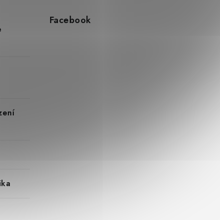
Facebook
e
zení
ika