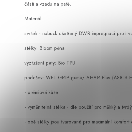
části a vzadu na patě.
Materiál:
svršek - nubuck ošetřený DWR impregnací proti vo
stélky: Bloom pěna
vyztužení paty: Bio TPU
podešev: WET GRIP guma/ AHAR Plus (ASICS High
- prémiová kůže
- vyměnitelná stélka - dle použití pro měkký a tvrdý
- obě stélky jsou tvarované pro maximální komfort 