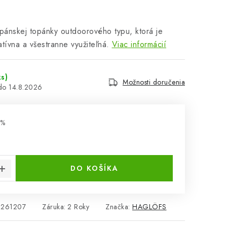
pánskej topánky outdoorového typu, ktorá je
atívna a všestranne využiteľná.
Viac informácií
ks)
Možnosti doručenia
14.8.2026
 %
cena:
DO KOŠÍKA
261207
Záruka
:
2 Roky
Značka:
HAGLÖFS