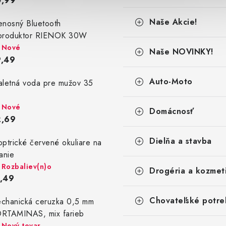
0,99
Naše Akcie!
enosný Bluetooth
produktor RIENOK 30W
Nové
Naše NOVINKY!
,49
Auto-Moto
aletná voda pre mužov 35
Nové
Domácnosť
2,69
Dielňa a stavba
optrické červené okuliare na
tanie
Rozbaliev(n)o
Drogéria a kozmet
,49
Chovateľské potre
chanická ceruzka 0,5 mm
RTAMINAS, mix farieb
Nový tovar