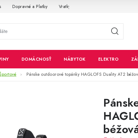
s
Dopravné a Platby
Vratky a Reklamácie
Obchodné pod
VINY
DOMÁCNOSŤ
NÁBYTOK
ELEKTRO
ZÁ
Športové
Pánske outdoorové topánky HAGLOFS Duality AT2 béžov
Pánske
HAGLO
béžová