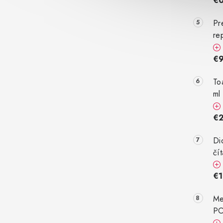
€
Pr
re
€9
To
ml
€
Di
čí
€1
Me
PO