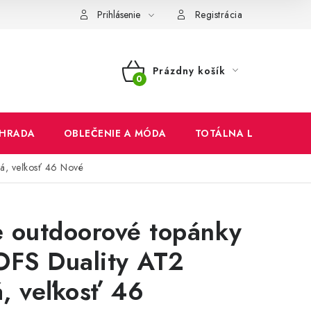
mienky
Ochrana osobných údajov
Reklamačný poriadok
Prihlásenie
Registrácia
Prázdny košík
NÁKUPNÝ
KOŠÍK
HRADA
OBLEČENIE A MÓDA
TOTÁLNA LIKVIDÁCIA
á, veľkosť 46
Nové
 outdoorové topánky
FS Duality AT2
, veľkosť 46