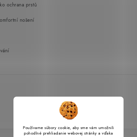
ako ochrana prstů
omfortní nošení
uvání
Používame súbory cookie, aby sme vám umožnili
pohodlné prehliadanie webovej stránky a vďaka