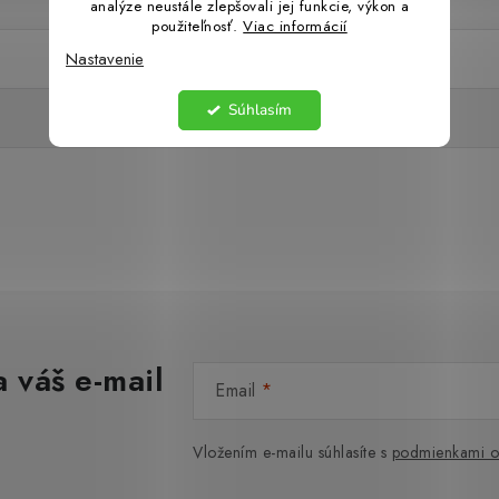
analýze neustále zlepšovali jej funkcie, výkon a
použiteľnosť.
Viac informácií
Nastavenie
Súhlasím
 váš e-mail
Email
Vložením e-mailu súhlasíte s
podmienkami o