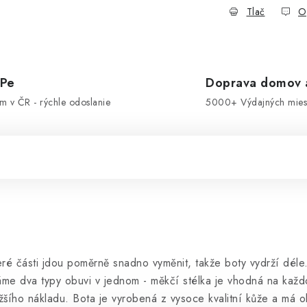
Tlač
O
OPe
Doprava domov a
om v ČR - rýchle odoslanie
5000+ Výdajných miest
ré části jdou poměrně snadno vyměnit, takže boty vydrží déle..
e dva typy obuvi v jednom - měkčí stélka je vhodná na každod
žšího nákladu. Bota je vyrobená z vysoce kvalitní kůže a má 