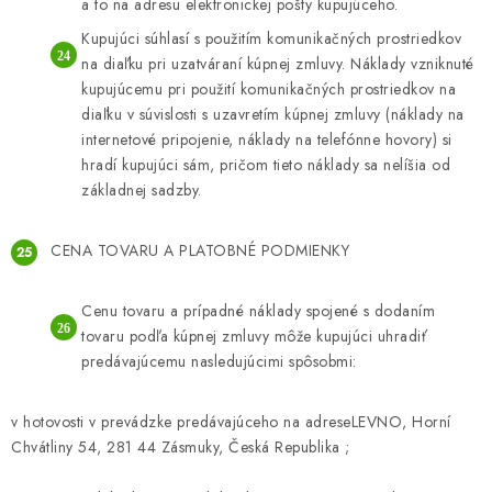
a to na adresu elektronickej pošty kupujúceho.
Kupujúci súhlasí s použitím komunikačných prostriedkov
na diaľku pri uzatváraní kúpnej zmluvy. Náklady vzniknuté
kupujúcemu pri použití komunikačných prostriedkov na
diaľku v súvislosti s uzavretím kúpnej zmluvy (náklady na
internetové pripojenie, náklady na telefónne hovory) si
hradí kupujúci sám, pričom tieto náklady sa nelíšia od
základnej sadzby.
CENA TOVARU A PLATOBNÉ PODMIENKY
Cenu tovaru a prípadné náklady spojené s dodaním
tovaru podľa kúpnej zmluvy môže kupujúci uhradiť
predávajúcemu nasledujúcimi spôsobmi:
v hotovosti v prevádzke predávajúceho na adrese
LEVNO, Horní
Chvátliny 54, 281 44 Zásmuky, Česká Republika ;