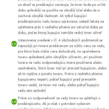
za akosť sa predávajúci zaväzuje, že tovar bude po určitú
dobu spôsobilý na použitie na obvyklý účel alebo že si
zachová obvyklé vlastnosti. Ak vytkol kupujúci
predávajúcemu vadu tovaru oprávnene, nebeží lehota na
uplatnenie práv z vadného plnenia ani záručná doba po
dobu, počas ktorej kupujúci nemôže vadný tovar užívať.
Ustanovenia uvedené v čl. 4 obchodných podmienok sa
nepoužijú pri tovare predávanom za nižšiu cenu na vadu,
pre ktorú bola nižšia cena dohodnutá, na opotrebenie
tovaru spôsobené jeho obvyklým užívaním, pri použitom
tovare na vadu zodpovedajúcu miere používania alebo
opotrebeniu, ktorú tovar mal pri prevzatí kupujúcim, alebo
ak to vyplýva z povahy tovaru. Právo z vadného plnenia
kupujúcemu nepatrí, pokiaľ kupujúci pred prevzatím
tovaru vedel, že tovar má vadu, alebo pokiaľ kupujúci
vadu sám spôsobil.
Práva zo zodpovednosti za vady tovaru sa uplatňujú u
predávajúceho. Ak je však v potvrdení vydanom