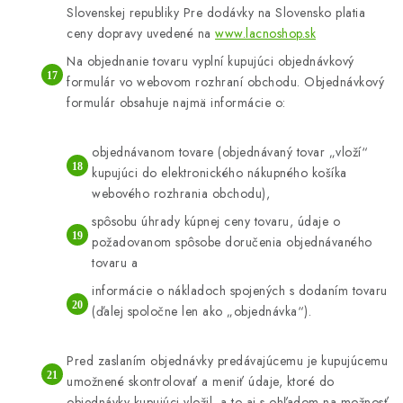
Slovenskej republiky Pre dodávky na Slovensko platia
ceny dopravy uvedené na
www.lacnoshop.sk
Na objednanie tovaru vyplní kupujúci objednávkový
formulár vo webovom rozhraní obchodu. Objednávkový
formulár obsahuje najmä informácie o:
objednávanom tovare (objednávaný tovar „vloží“
kupujúci do elektronického nákupného košíka
webového rozhrania obchodu),
spôsobu úhrady kúpnej ceny tovaru, údaje o
požadovanom spôsobe doručenia objednávaného
tovaru a
informácie o nákladoch spojených s dodaním tovaru
(ďalej spoločne len ako „objednávka“).
Pred zaslaním objednávky predávajúcemu je kupujúcemu
umožnené skontrolovať a meniť údaje, ktoré do
objednávky kupujúci vložil, a to aj s ohľadom na možnosť