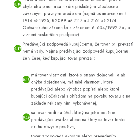
chybného plnenia sa riadia príslušnými všeobecne
záväznými právnymi predpismi (najmä ustanoveniami §
1914 až 1925, § 2099 až 2117 a § 2161 až 2174
Občianskeho zákonníka a zákonom č. 634/1992 Zb., o.
v znení neskorších predpisov).
Predávajúci zodpovedá kupujúcemu, že tovar pri prevzatí
nemá vady. Najmä predávajúci zodpovedá kupujúcemu,
že v čase, keď kupujúci tovar prevzal :
má tovar vlastnosti, ktoré si strany dojednali, a ak
chýba dojednanie, má také vlastnosti, ktoré
predávajúci alebo výrobca popísal alebo ktoré
kupujúci očakával s ohľadom na povahu tovaru a na
základe reklamy nimi vykonávanej,
sa tovar hodí na účel, ktorý na jeho použitie
predávajúci uvádza alebo na ktorý sa tovar tohto
druhu obvykle používa,
tovar zodpovedá akosťou alebo prevedením