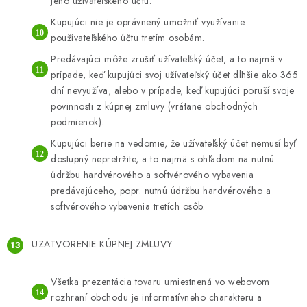
jeho užívateľského účtu.
Kupujúci nie je oprávnený umožniť využívanie
používateľského účtu tretím osobám.
Predávajúci môže zrušiť užívateľský účet, a to najmä v
prípade, keď kupujúci svoj užívateľský účet dlhšie ako 365
dní nevyužíva, alebo v prípade, keď kupujúci poruší svoje
povinnosti z kúpnej zmluvy (vrátane obchodných
podmienok).
Kupujúci berie na vedomie, že užívateľský účet nemusí byť
dostupný nepretržite, a to najmä s ohľadom na nutnú
údržbu hardvérového a softvérového vybavenia
predávajúceho, popr. nutnú údržbu hardvérového a
softvérového vybavenia tretích osôb.
UZATVORENIE KÚPNEJ ZMLUVY
Všetka prezentácia tovaru umiestnená vo webovom
rozhraní obchodu je informatívneho charakteru a