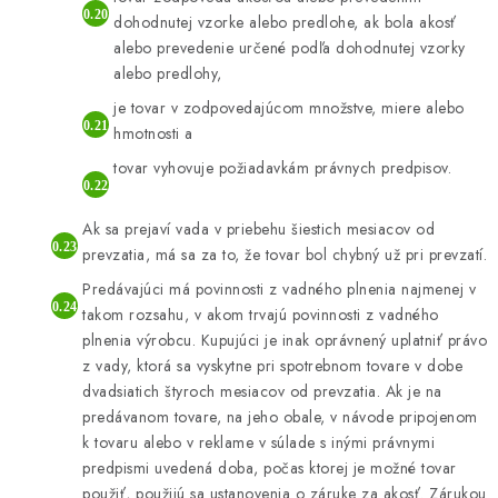
dohodnutej vzorke alebo predlohe, ak bola akosť
alebo prevedenie určené podľa dohodnutej vzorky
alebo predlohy,
je tovar v zodpovedajúcom množstve, miere alebo
hmotnosti a
tovar vyhovuje požiadavkám právnych predpisov.
Ak sa prejaví vada v priebehu šiestich mesiacov od
prevzatia, má sa za to, že tovar bol chybný už pri prevzatí.
Predávajúci má povinnosti z vadného plnenia najmenej v
takom rozsahu, v akom trvajú povinnosti z vadného
plnenia výrobcu. Kupujúci je inak oprávnený uplatniť právo
z vady, ktorá sa vyskytne pri spotrebnom tovare v dobe
dvadsiatich štyroch mesiacov od prevzatia. Ak je na
predávanom tovare, na jeho obale, v návode pripojenom
k tovaru alebo v reklame v súlade s inými právnymi
predpismi uvedená doba, počas ktorej je možné tovar
použiť, použijú sa ustanovenia o záruke za akosť. Zárukou