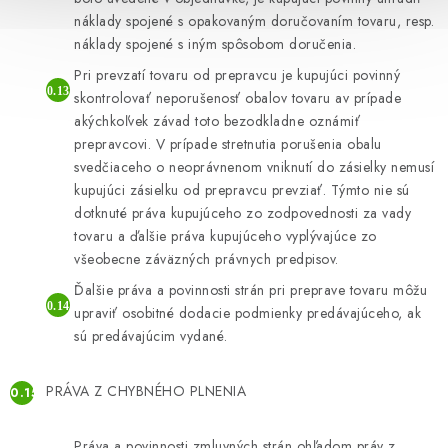
náklady spojené s opakovaným doručovaním tovaru, resp.
náklady spojené s iným spôsobom doručenia.
Pri prevzatí tovaru od prepravcu je kupujúci povinný
skontrolovať neporušenosť obalov tovaru av prípade
akýchkoľvek závad toto bezodkladne oznámiť
prepravcovi. V prípade stretnutia porušenia obalu
svedčiaceho o neoprávnenom vniknutí do zásielky nemusí
kupujúci zásielku od prepravcu prevziať. Týmto nie sú
dotknuté práva kupujúceho zo zodpovednosti za vady
tovaru a ďalšie práva kupujúceho vyplývajúce zo
všeobecne záväzných právnych predpisov.
Ďalšie práva a povinnosti strán pri preprave tovaru môžu
upraviť osobitné dodacie podmienky predávajúceho, ak
sú predávajúcim vydané.
PRÁVA Z CHYBNÉHO PLNENIA
Práva a povinnosti zmluvných strán ohľadom práv z