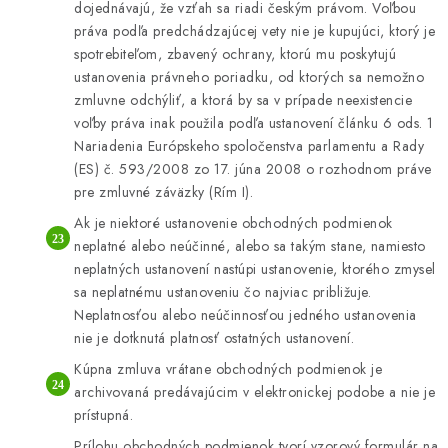
dojednávajú, že vzťah sa riadi českým právom. Voľbou
práva podľa predchádzajúcej vety nie je kupujúci, ktorý je
spotrebiteľom, zbavený ochrany, ktorú mu poskytujú
ustanovenia právneho poriadku, od ktorých sa nemožno
zmluvne odchýliť, a ktorá by sa v prípade neexistencie
voľby práva inak použila podľa ustanovení článku 6 ods. 1
Nariadenia Európskeho spoločenstva parlamentu a Rady
(ES) č. 593/2008 zo 17. júna 2008 o rozhodnom práve
pre zmluvné záväzky (Rím I).
Ak je niektoré ustanovenie obchodných podmienok
neplatné alebo neúčinné, alebo sa takým stane, namiesto
neplatných ustanovení nastúpi ustanovenie, ktorého zmysel
sa neplatnému ustanoveniu čo najviac približuje.
Neplatnosťou alebo neúčinnosťou jedného ustanovenia
nie je dotknutá platnosť ostatných ustanovení.
Kúpna zmluva vrátane obchodných podmienok je
archivovaná predávajúcim v elektronickej podobe a nie je
prístupná.
Prílohu obchodných podmienok tvorí vzorový formulár na