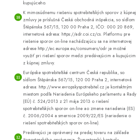
kupujúceho.
K mimosúdnemu riešeniu spotrebiteľských sporov z kúpnej
zmluvy je príslušná Česká obchodná inšpekcia, so sídlom
Štěpánska 567/15, 120 00 Praha 2, IČO: 000 20 869,
internetová adresa: https://adr.coi.cz/cs. Platformu pre
riešenie sporov on-line nachádzajúcu sa na internetovej
adrese http://ec.europa.eu/consumers/odr je možné
využiť pri riešení sporov medzi predávajúcim a kupujúcim
z kúpnej zmluvy.
Európske spotrebiteľské centrum Česká republika, so
sídlom Štěpánska 567/15, 120 00 Praha 2, internetová
adresa: http://www.evropskyspotrebitel.cz je kontaktným
miestom podľa Nariadenia Európskeho parlamentu a Rady
(EÚ) č. 524/2013 z 21 mája 2013 o riešení
spotrebiteľských sporov on-line ao zmene nariadenia (ES)
č. 2006/2004 a smernice 2009/22/ES (nariadenie o
riešení spotrebiteľských sporov on-line).
Predávajúci je oprávnený na predaj tovaru na základe
živnostenského oprávnenia. Živnostenskú kontrolu