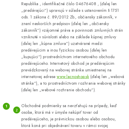
Republika , identifikačné číslo 04676408 , (ďalej len
BEZ ZÁSOBY, K VYŘAZENÍ (VČ. XD)
„predávajúci“) upravujú v súlade s ustanovením § 1751
ods. 1 zákona č. 89/2012 Zb., občiansky zákonník, v
OBLEČENÍ A MÓDA
znení neskorších predpisov (ďalej len „občiansky
zákonník“) vzájomné práva a povinnosti zmluvných strán
DROGERIE A KOSMETIKA
vzniknuté v súvislosti alebo na základe kúpnej zmluvy
(ďalej len „kúpna zmluva“) uzatvárané medzi
predávajúcim a inou fyzickou osobou (ďalej len
DÍLNA A STAVBA
„kupujúci“) prostredníctvom internetového obchodu
predávajúceho. Internetový obchod je predávajúcim
DIELŇA A STAVBA
prevádzkovaný na webovej stránke umiestnenej na
internetovej adrese
www.lacnoshop.sk
(ďalej len „webová
ZÁBAVA A KNIHY
stránka“), a to prostredníctvom rozhrania webovej stránky
(ďalej len „webové rozhranie obchodu“).
DOPLNKOVÝ PREDAJ
Obchodné podmienky sa nevzťahujú na prípady, keď
LETNÝ VÝPREDAJ
osoba, ktorá má v úmysle nakúpiť tovar od
predávajúceho, je právnickou osobou alebo osobou,
ktorá koná pri objednávaní tovaru v rámci svojej
LEVI ZĽAVA