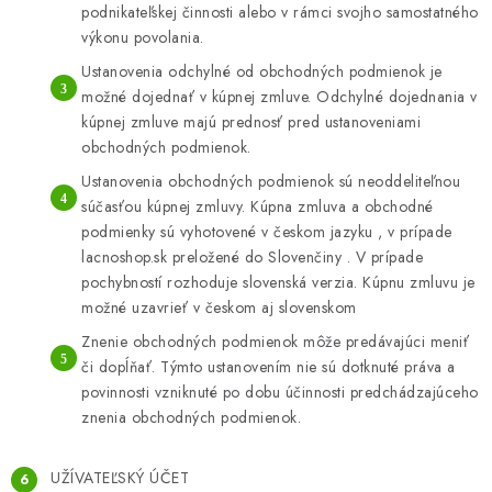
podnikateľskej činnosti alebo v rámci svojho samostatného
výkonu povolania.
LacnoBlog
Prečo je tu LACNO?
Kontakty, O nás
Ustanovenia odchylné od obchodných podmienok je
Dopravné a Platby
Vratky a Reklamácie
možné dojednať v kúpnej zmluve. Odchylné dojednania v
Obchodné podmienky
Ochrana osobných údajov
kúpnej zmluve majú prednosť pred ustanoveniami
obchodných podmienok.
Reklamačný poriadok
Ako odstúpiť od kúpnej zmluvy
Ustanovenia obchodných podmienok sú neoddeliteľnou
súčasťou kúpnej zmluvy. Kúpna zmluva a obchodné
podmienky sú vyhotovené v českom jazyku , v prípade
lacnoshop.sk preložené do Slovenčiny . V prípade
pochybností rozhoduje slovenská verzia. Kúpnu zmluvu je
možné uzavrieť v českom aj slovenskom
Znenie obchodných podmienok môže predávajúci meniť
či dopĺňať. Týmto ustanovením nie sú dotknuté práva a
povinnosti vzniknuté po dobu účinnosti predchádzajúceho
znenia obchodných podmienok.
UŽÍVATEĽSKÝ ÚČET