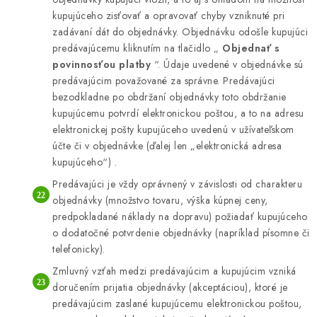
kupujúceho zisťovať a opravovať chyby vzniknuté pri
zadávaní dát do objednávky. Objednávku odošle kupujúci
predávajúcemu kliknutím na tlačidlo „
Objednať s
povinnosťou platby
“. Údaje uvedené v objednávke sú
predávajúcim považované za správne. Predávajúci
bezodkladne po obdržaní objednávky toto obdržanie
kupujúcemu potvrdí elektronickou poštou, a to na adresu
elektronickej pošty kupujúceho uvedenú v užívateľskom
účte či v objednávke (ďalej len „elektronická adresa
kupujúceho“) .
Predávajúci je vždy oprávnený v závislosti od charakteru
objednávky (množstvo tovaru, výška kúpnej ceny,
predpokladané náklady na dopravu) požiadať kupujúceho
o dodatočné potvrdenie objednávky (napríklad písomne či
telefonicky).
Zmluvný vzťah medzi predávajúcim a kupujúcim vzniká
doručením prijatia objednávky (akceptáciou), ktoré je
predávajúcim zaslané kupujúcemu elektronickou poštou,