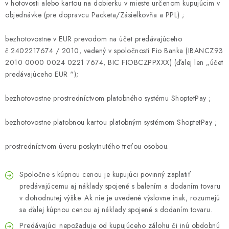
v hotovosti alebo kartou na dobierku v mieste určenom kupujúcim v
objednávke (pre dopravcu Packeta/Zásielkovňa a PPL) ;
bezhotovostne v EUR prevodom na účet predávajúceho
č.
2402217674 / 2010
, vedený v spoločnosti Fio Banka (IBAN
CZ93
2010 0000 0024 0221 7674
, BIC FIOBCZPPXXX) (ďalej len „účet
predávajúceho EUR “);
bezhotovostne prostredníctvom platobného systému ShoptetPay ;
bezhotovostne platobnou kartou platobným systémom ShoptetPay ;
prostredníctvom úveru poskytnutého treťou osobou.
Spoločne s kúpnou cenou je kupujúci povinný zaplatiť
predávajúcemu aj náklady spojené s balením a dodaním tovaru
v dohodnutej výške. Ak nie je uvedené výslovne inak, rozumejú
sa ďalej kúpnou cenou aj náklady spojené s dodaním tovaru.
Predávajúci nepožaduje od kupujúceho zálohu či inú obdobnú