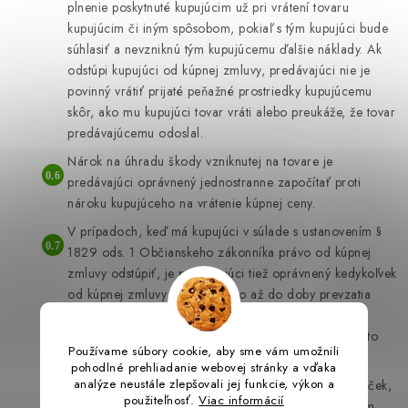
plnenie poskytnuté kupujúcim už pri vrátení tovaru
kupujúcim či iným spôsobom, pokiaľ s tým kupujúci bude
súhlasiť a nevzniknú tým kupujúcemu ďalšie náklady. Ak
odstúpi kupujúci od kúpnej zmluvy, predávajúci nie je
povinný vrátiť prijaté peňažné prostriedky kupujúcemu
skôr, ako mu kupujúci tovar vráti alebo preukáže, že tovar
predávajúcemu odoslal.
Nárok na úhradu škody vzniknutej na tovare je
predávajúci oprávnený jednostranne započítať proti
nároku kupujúceho na vrátenie kúpnej ceny.
V prípadoch, keď má kupujúci v súlade s ustanovením §
1829 ods. 1 Občianskeho zákonníka právo od kúpnej
zmluvy odstúpiť, je predávajúci tiež oprávnený kedykoľvek
od kúpnej zmluvy odstúpiť, a to až do doby prevzatia
tovaru kupujúcim. V takom prípade vráti predávajúci
kupujúcemu kúpnu cenu bez zbytočného odkladu, a to
Používame súbory cookie, aby sme vám umožnili
bezhotovostne na účet určený kupujúcim.
pohodlné prehliadanie webovej stránky a vďaka
analýze neustále zlepšovali jej funkcie, výkon a
Ak je spoločne s tovarom poskytnutý kupujúcemu darček,
použiteľnosť.
Viac informácií
je darovacia zmluva medzi predávajúcim a kupujúcim