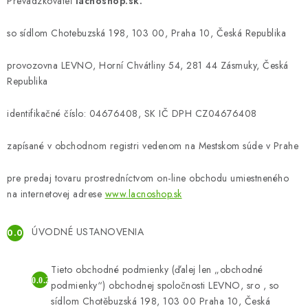
Prevádzkovateľ
OBLEČENIE A MÓDA
lacnoshop.sk.
so sídlom Chotebuzská 198, 103 00, Praha 10, Česká Republika
TOTÁLNA LIKVIDÁCIA
provozovna
LEVNO, Horní Chvátliny 54, 281 44 Zásmuky, Česká
CHOVATEĽSKÉ POTREBY
Republika
ŠPORT A OUTDOOR
identifikačné číslo: 04676408, SK IČ DPH CZ
04676408
DROGÉRIA A KOZMETIKA
zapísané v obchodnom registri vedenom na Mestskom súde v Prahe
pre predaj tovaru prostredníctvom on-line obchodu umiestneného
PRE DETI
na internetovej adrese
www.lacnoshop.sk
AUTO-MOTO
ÚVODNÉ USTANOVENIA
PRODUKTY HISTORICKE BEZ ZASOBY
Tieto obchodné podmienky (ďalej len „obchodné
podmienky“) obchodnej spoločnosti LEVNO, sro , so
K ZALISTOVÁNÍ NEBO VYMAZÁNÍ
sídlom Chotěbuzská 198, 103 00 Praha 10, Česká