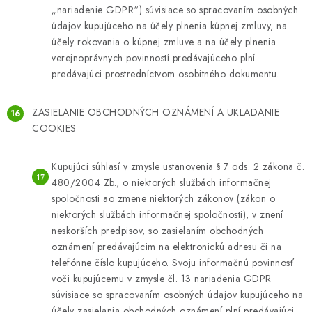
„nariadenie GDPR“) súvisiace so spracovaním osobných
údajov kupujúceho na účely plnenia kúpnej zmluvy, na
účely rokovania o kúpnej zmluve a na účely plnenia
verejnoprávnych povinností predávajúceho plní
predávajúci prostredníctvom osobitného dokumentu.
ZASIELANIE OBCHODNÝCH OZNÁMENÍ A UKLADANIE
COOKIES
Kupujúci súhlasí v zmysle ustanovenia § 7 ods. 2 zákona č.
480/2004 Zb., o niektorých službách informačnej
spoločnosti ao zmene niektorých zákonov (zákon o
niektorých službách informačnej spoločnosti), v znení
neskorších predpisov, so zasielaním obchodných
oznámení predávajúcim na elektronickú adresu či na
telefónne číslo kupujúceho. Svoju informačnú povinnosť
voči kupujúcemu v zmysle čl. 13 nariadenia GDPR
súvisiace so spracovaním osobných údajov kupujúceho na
účely zasielania obchodných oznámení plní predávajúci