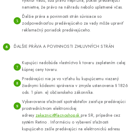
vytknúť vadu, súd právo neprizná, pokiaľ predávajúci
namietne, že právo na náhradu nebolo uplatnené včas.
Ďalšie práva a povinnosti strán súvisiace so
zodpovednosťou predávajúceho za vady môže upraviť
reklamačný poriadok predávajúceho.
ĎALŠIE PRÁVA A POVINNOSTI ZMLUVNÝCH STRÁN
Kupujúci nadobúda vlastníctvo k tovaru zaplatením celej
kúpnej ceny tovaru.
Predávajúci nie je vo vzťahu ku kupujúcemu viazaný
žiadnymi kódexmi správania v zmysle ustanovenia § 1826
ods. 1 písm. e) občianskeho zákonníka.
Vybavovanie sťažností spotrebiteľov zaisťuje predávajúci
prostredníctvom elektronickej
adresy
zakaznici@lacnoshop.sk
pre SR, prípadne cez
systém Retino . Informáciu o vybavení sťažnosti
kupujúceho zašle predávajúci na elektronickú adresu