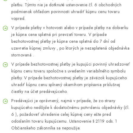
platbu. Týmto nie je dotknuté ustanovenie čl. 6 obchodných
podmienok ohľadom povinnosti uhradiť kúpnu cenu tovaru
vopred.
V prípade platby v hotovosti alebo v prípade platby na dobierku
je kúpna cena splatná pri prevzatí tovaru. V prípade
bezhotovostnej platby je kúpna cena splatná do 7 dní od
uzavretia kúpnej zmluvy , po ktorých je nezaplatená objednávka
stornovaná .
V prípade bezhotovostnej platby je kupujúci povinný uhradzovať
kúpnu cenu tovaru spoločne s uvedením variabilného symbolu
platby. V prípade bezhotovostnej platby je záväzok kupujúceho
uhradiť kúpnu cenu splnený okamihom pripísania príslušnej
čiastky na účet predávajúceho.
Predávajúci je oprávnený, najmä v prípade, že zo strany
kupujúceho nedôjde k dodatočnému potvrdeniu objednávky (čl.
6 ), požadovať uhradenie celej kúpnej ceny ešte pred
odoslaním tovaru kupujúcemu. Ustanovenie § 2119 ods. 1
Občianskeho zákonníka sa nepoužije.