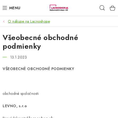
Prejsť
Hľad
na
obsah
O nákupe na Lacnoshope
NAŠE AKCIE!
Všeobecné obchodné
NAŠE NOVINKY!
podmienky
POTRAVINY
13.1.2023
DOMÁCNOSŤ
VŠEOBECNÉ OBCHODNÉ PODMIENKY
NÁBYTOK
ELEKTRO
obchodné spoločnosti
ZÁHRADA
LEVNO, s.r.o