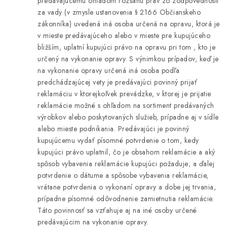
predávajúcemu ohľadom rozsahu práv zo zodpovednosti
za vady (v zmysle ustanovenia § 2166 Občianskeho
zákonníka) uvedená iná osoba určená na opravu, ktorá je
v mieste predávajúceho alebo v mieste pre kupujúceho
bližším, uplatní kupujúci právo na opravu pri tom , kto je
určený na vykonanie opravy. S výnimkou prípadov, keď je
na vykonanie opravy určená iná osoba podľa
predchádzajúcej vety je predávajúci povinný prijať
reklamáciu v ktorejkoľvek prevádzke, v ktorej je prijatie
reklamácie možné s ohľadom na sortiment predávaných
výrobkov alebo poskytovaných služieb, prípadne aj v sídle
alebo mieste podnikania. Predávajúci je povinný
kupujúcemu vydať písomné potvrdenie o tom, kedy
kupujúci právo uplatnil, čo je obsahom reklamácie a aký
spôsob vybavenia reklamácie kupujúci požaduje; a ďalej
potvrdenie o dátume a spôsobe vybavenia reklamácie,
vrátane potvrdenia o vykonaní opravy a dobe jej trvania,
prípadne písomné odôvodnenie zamietnutia reklamácie.
Táto povinnosť sa vzťahuje aj na iné osoby určené
predávajúcim na vykonanie opravy.