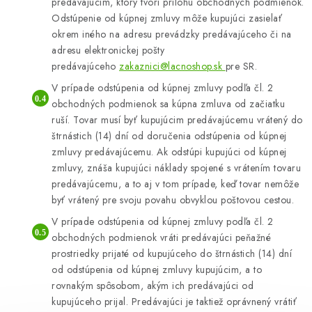
predávajúcim, ktorý tvorí prílohu obchodných podmienok.
Odstúpenie od kúpnej zmluvy môže kupujúci zasielať
okrem iného na adresu prevádzky predávajúceho či na
adresu elektronickej pošty
predávajúceho
zakaznici@lacnoshop.sk
pre SR.
V prípade odstúpenia od kúpnej zmluvy podľa čl. 2
obchodných podmienok sa kúpna zmluva od začiatku
ruší. Tovar musí byť kupujúcim predávajúcemu vrátený do
štrnástich (14) dní od doručenia odstúpenia od kúpnej
zmluvy predávajúcemu. Ak odstúpi kupujúci od kúpnej
zmluvy, znáša kupujúci náklady spojené s vrátením tovaru
predávajúcemu, a to aj v tom prípade, keď tovar nemôže
byť vrátený pre svoju povahu obvyklou poštovou cestou.
V prípade odstúpenia od kúpnej zmluvy podľa čl. 2
obchodných podmienok vráti predávajúci peňažné
prostriedky prijaté od kupujúceho do štrnástich (14) dní
od odstúpenia od kúpnej zmluvy kupujúcim, a to
rovnakým spôsobom, akým ich predávajúci od
kupujúceho prijal. Predávajúci je taktiež oprávnený vrátiť