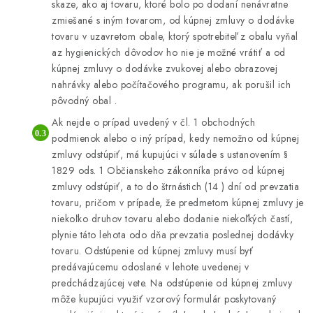
skaze, ako aj tovaru, ktoré bolo po dodaní nenávratne
zmiešané s iným tovarom, od kúpnej zmluvy o dodávke
tovaru v uzavretom obale, ktorý spotrebiteľ z obalu vyňal
az hygienických dôvodov ho nie je možné vrátiť a od
kúpnej zmluvy o dodávke zvukovej alebo obrazovej
nahrávky alebo počítačového programu, ak porušil ich
pôvodný obal .
Ak nejde o prípad uvedený v čl. 1 obchodných
podmienok alebo o iný prípad, kedy nemožno od kúpnej
zmluvy odstúpiť, má kupujúci v súlade s ustanovením §
1829 ods. 1 Občianskeho zákonníka právo od kúpnej
zmluvy odstúpiť, a to do štrnástich (14 ) dní od prevzatia
tovaru, pričom v prípade, že predmetom kúpnej zmluvy je
niekoľko druhov tovaru alebo dodanie niekoľkých častí,
plynie táto lehota odo dňa prevzatia poslednej dodávky
tovaru. Odstúpenie od kúpnej zmluvy musí byť
predávajúcemu odoslané v lehote uvedenej v
predchádzajúcej vete. Na odstúpenie od kúpnej zmluvy
môže kupujúci využiť vzorový formulár poskytovaný