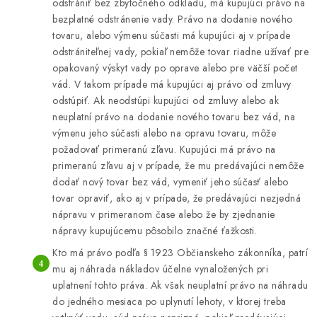
odstrániť bez zbytočného odkladu, má kupujúci právo na
bezplatné odstránenie vady. Právo na dodanie nového
tovaru, alebo výmenu súčasti má kupujúci aj v prípade
odstrániteľnej vady, pokiaľ nemôže tovar riadne užívať pre
opakovaný výskyt vady po oprave alebo pre väčší počet
vád. V takom prípade má kupujúci aj právo od zmluvy
odstúpiť. Ak neodstúpi kupujúci od zmluvy alebo ak
neuplatní právo na dodanie nového tovaru bez vád, na
výmenu jeho súčasti alebo na opravu tovaru, môže
požadovať primeranú zľavu. Kupujúci má právo na
primeranú zľavu aj v prípade, že mu predávajúci nemôže
dodať nový tovar bez vád, vymeniť jeho súčasť alebo
tovar opraviť, ako aj v prípade, že predávajúci nezjedná
nápravu v primeranom čase alebo že by zjednanie
nápravy kupujúcemu pôsobilo značné ťažkosti.
Kto má právo podľa § 1923 Občianskeho zákonníka, patrí
mu aj náhrada nákladov účelne vynaložených pri
uplatnení tohto práva. Ak však neuplatní právo na náhradu
do jedného mesiaca po uplynutí lehoty, v ktorej treba