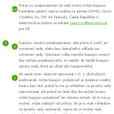
Práva zo zodpovednosti za vady tovaru môže kupujúci
konkrétne uplatniť najmä osobne na adrese LEVNO, Horní
Chvátliny 54, 281 44 Zásmuky, Česká Republika či
elektronickou poštou na adrese
zakaznici@levnoshop.sk
pre SR.
Kupujúci oznámi predávajúcemu, aké právo si zvolil, pri
oznámení vady, alebo bez zbytočného odkladu po
oznámení vady. Vykonanú voľbu nemôže kupujúci zmeniť
bez súhlasu predávajúceho; to neplatí, ak žiadal kupujúci
opravu vady, ktorá sa ukáže ako neopraviteľná.
Ak nemá tovar vlastnosti stanovené v čl. 2 obchodných
podmienok, môže kupujúci požadovať aj dodanie nového
tovaru bez vád, pokiaľ to nie je vzhľadom na povahu vady
neprimerané, ale pokiaľ sa vada týka iba súčasti tovaru,
môže kupujúci požadovať len výmenu súčasti; ak to nie je
možné, môže odstúpiť od zmluvy. Ak je to však vzhľadom
na povahu vady neúmerné, najmä ak je možné vadu