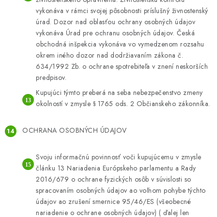
vykonáva v rámci svojej pôsobnosti príslušný živnostenský
úrad. Dozor nad oblasťou ochrany osobných údajov
vykonáva Úrad pre ochranu osobných údajov. Česká
obchodná inšpekcia vykonáva vo vymedzenom rozsahu
okrem iného dozor nad dodržiavaním zákona č.
634/1992 Zb. o ochrane spotrebiteľa v znení neskorších
predpisov.
Kupujúci týmto preberá na seba nebezpečenstvo zmeny
okolností v zmysle § 1765 ods. 2 Občianskeho zákonníka.
OCHRANA OSOBNÝCH ÚDAJOV
Svoju informačnú povinnosť voči kupujúcemu v zmysle
článku 13 Nariadenia Európskeho parlamentu a Rady
2016/679 o ochrane fyzických osôb v súvislosti so
spracovaním osobných údajov ao voľnom pohybe týchto
údajov ao zrušení smernice 95/46/ES (všeobecné
nariadenie o ochrane osobných údajov) ( ďalej len