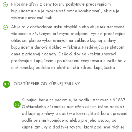
Prípadné zľavy z ceny tovaru poskytnuté predávajúcim
kupujúcemu nie je možné vzájomne kombinovať , ak nie je
výslovne uvedené inak.
Ak je to v obchodnom styku obvyklé alebo ak je tak stanovené
všeobecne záväznými právnymi predpismi, vystaví predávajúci
ohľadom platieb vykonávaných na základe kúpnej zmluvy
kupujúcemu daňový doklad – faktúru. Predávajúci je platcom
dane z pridanej hodnoty. Daňový doklad - faktúru vystaví
predávajúci kupujúcemu po uhradení ceny tovaru a zašle ho v
elektronickej podobe na elektronickú adresu kupujúceho.
ODSTÚPENIE OD KÚPNEJ ZMLUVY
Kupujúci berie na vedomie, že podľa ustanovenia § 1837
Občianskeho zákonníka nemožno okrem iného odstúpiť
od kúpnej zmluvy o dodávke tovaru, ktoré bolo upravené
podľa priania kupujúceho alebo pre jeho osobu, od
kúpnej zmluvy o dodávke tovaru, ktorý podlieha rýchlej