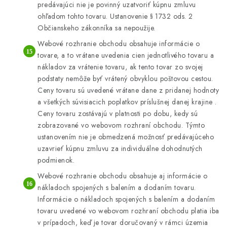
predávajúci nie je povinný uzatvoriť kúpnu zmluvu
ohľadom tohto tovaru. Ustanovenie § 1732 ods. 2
Občianskeho zákonníka sa nepoužije.
Webové rozhranie obchodu obsahuje informácie o
tovare, a to vrátane uvedenia cien jednotlivého tovaru a
nákladov za vrátenie tovaru, ak tento tovar zo svojej
podstaty nemôže byť vrátený obvyklou poštovou cestou.
Ceny tovaru sú uvedené vrátane dane z pridanej hodnoty
a všetkých súvisiacich poplatkov príslušnej danej krajine .
Ceny tovaru zostávajú v platnosti po dobu, kedy sú
zobrazované vo webovom rozhraní obchodu. Týmto
ustanovením nie je obmedzená možnosť predávajúceho
uzavrieť kúpnu zmluvu za individuálne dohodnutých
podmienok.
Webové rozhranie obchodu obsahuje aj informácie o
nákladoch spojených s balením a dodaním tovaru.
Informácie o nákladoch spojených s balením a dodaním
tovaru uvedené vo webovom rozhraní obchodu platia iba
v prípadoch, keď je tovar doručovaný v rámci územia