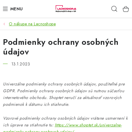
Prejsť
Hľad
na
obsah
O nákupe na Lacnoshope
NAŠE AKCIE!
Podmienky ochrany osobných
NAŠE NOVINKY!
údajov
POTRAVINY
13.1.2023
DOMÁCNOSŤ
Univerzálne podmienky ochrany osobných údajov, použiteľné pre
NÁBYTOK
GDPR. Podmienky ochrany osobných údajov sú nutnou súčasťou
internetového obchodu. Shoptet neručí za aktuálnosť vzorových
ELEKTRO
podmienok k dátumu ich stiahnutie.
ZÁHRADA
Vzorové podmienky ochrany osobných údajov vrátane usmernení k
ich úprave na stiahnutie tu:
https://www.shoptet.sk/univerzalne-
podmienky-ochrany-osobnych-udajov/