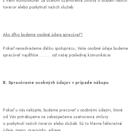
s Vami komunikovať za účelom uzatvorenia zmluvy o dodaní našich
tovarov alebo poskytnutí našich služieb.
Ako dlho budeme osobné údaje spracúvať?
Pokiaľ nenadviažeme ďalšiu spoluprácu, Vaše osobné údaje budeme
spracúvať najdlhšie
……….
od našej poslednej komunikácie.
B. Spracúvanie osobných údajov v prípade nákupu
Pokiaľ u nás nakúpite, budeme pracovať s osobnými údajmi, ktoré
od Vás potrebujeme na zabezpečenie uzatvorenia zmluvy
o poskytnutí našich tovarov alebo služieb. Sú to hlavne fakturačné
údaje: meno, priezvisko, adresa,
………………...