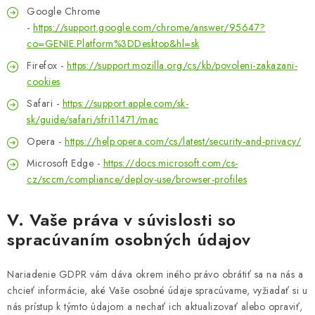
Google Chrome
-
https://support.google.com/chrome/answer/95647?
co=GENIE.Platform%3DDesktop&hl=sk
Firefox -
https://support.mozilla.org/cs/kb/povoleni-zakazani-
cookies
Safari -
https://support.apple.com/sk-
sk/guide/safari/sfri11471/mac
Opera -
https://help.opera.com/cs/latest/security-and-privacy/
Microsoft Edge -
https://docs.microsoft.com/cs-
cz/sccm/compliance/deploy-use/browser-profiles
V. Vaše práva v súvislosti so
spracúvaním osobných údajov
Nariadenie GDPR vám dáva okrem iného právo obrátiť sa na nás a
chcieť informácie, aké Vaše osobné údaje spracúvame, vyžiadať si u
nás prístup k týmto údajom a nechať ich aktualizovať alebo opraviť,