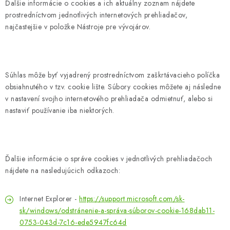
Ďalšie informácie o cookies a ich aktuálny zoznam nájdete
prostredníctvom jednotlivých internetových prehliadačov,
najčastejšie v položke Nástroje pre vývojárov.
Súhlas môže byť vyjadrený prostredníctvom zaškrtávacieho políčka
obsiahnutého v tzv. cookie lište. Súbory cookies môžete aj následne
v nastavení svojho internetového prehliadača odmietnuť, alebo si
nastaviť používanie iba niektorých.
Ďalšie informácie o správe cookies v jednotlivých prehliadačoch
nájdete na nasledujúcich odkazoch:
Internet Explorer -
https://support.microsoft.com/sk-
sk/windows/odstránenie-a-správa-súborov-cookie-168dab11-
0753-043d-7c16-ede5947fc64d