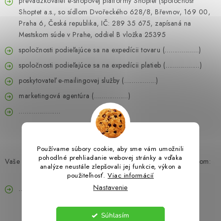
prevádzkovateľ e-shopovej platformy Shoptet (spoločnosť
Shoptet a.s., so sídlom Dvořeckého 628/8, Břevnov, 169 00,
Praha 6, Česká republika, IČ: 289 35 675, zapísaná na
Mestskom súde v Prahe, oddiel B vložka 25395
spoločnosti podieľajúce sa na expedícii tovaru (
………………
)
spoločnosti podieľajúce sa na expedícii platieb (………………)
poskytovateľ e-mailingovej služby (……………..)
marketingová agentúra (………………)
………………….
Používame súbory cookie, aby sme vám umožnili
pohodlné prehliadanie webovej stránky a vďaka
Vaše osobné údaje sa ďalej môžu dostať k týmto ďalším subjektom:
analýze neustále zlepšovali jej funkcie, výkon a
použiteľnosť.
Viac informácií
Nastavenie
…………..
Súhlasím