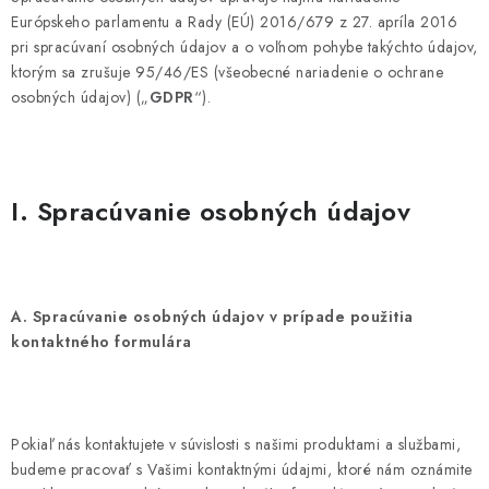
Európskeho parlamentu a Rady (EÚ) 2016/679 z 27. apríla 2016
BEZ ZÁSOBY, K VYŘAZENÍ (VČ. XD)
pri spracúvaní osobných údajov a o voľnom pohybe takýchto údajov,
ktorým sa zrušuje 95/46/ES (všeobecné nariadenie o ochrane
OBLEČENÍ A MÓDA
osobných údajov) („
GDPR
“).
DROGERIE A KOSMETIKA
DÍLNA A STAVBA
I. Spracúvanie osobných údajov
DIELŇA A STAVBA
ZÁBAVA A KNIHY
A. Spracúvanie osobných údajov v prípade použitia
kontaktného formulára
DOPLNKOVÝ PREDAJ
LETNÝ VÝPREDAJ
Pokiaľ nás kontaktujete v súvislosti s našimi produktami a službami,
budeme pracovať s Vašimi kontaktnými údajmi, ktoré nám oznámite
LEVI ZĽAVA