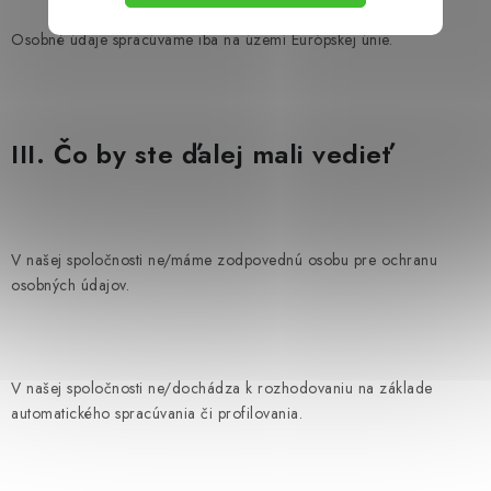
Osobné údaje spracúvame iba na území Európskej únie.
III. Čo by ste ďalej mali vedieť
V našej spoločnosti
ne/máme
zodpovednú osobu pre ochranu
osobných údajov.
V našej spoločnosti
ne/dochádza
k rozhodovaniu na základe
automatického spracúvania či profilovania.