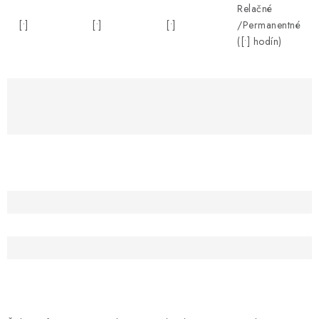
Relačné
[•]
[•]
[•]
/Permanentné
([•] hodín)