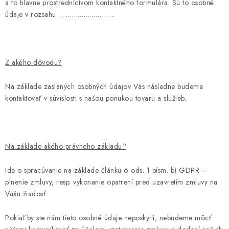
a to hlavne prostredníctvom kontaktného formulára. Sú to osobné
údaje v rozsahu:
……………………….
LacnoBlog
Prečo je tu LACNO?
Kontakty, O nás
Dopravné a Platby
Vratky a Reklamácie
Obchodné podmienky
Ochrana osobných údajov
Z akého dôvodu?
Reklamačný poriadok
Ako odstúpiť od kúpnej zmluvy
Na základe zaslaných osobných údajov Vás následne budeme
kontaktovať v súvislosti s našou ponukou
tovaru a služieb.
Na základe akého právneho základu?
Ide o spracúvanie na základe článku 6 ods. 1 písm. b) GDPR –
plnenie zmluvy, resp. vykonanie opatrení pred uzavretím zmluvy na
Vašu žiadosť.
Pokiaľ by ste nám tieto osobné údaje neposkytli, nebudeme môcť