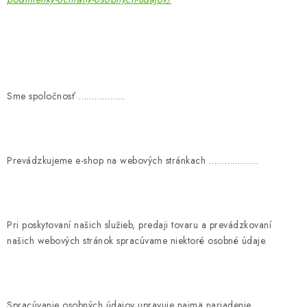
OBLEČENIE A MÓDA
TOTÁLNA LIKVIDÁCIA
CHOVATEĽSKÉ POTREBY
Sme spoločnosť
……………...
ŠPORT A OUTDOOR
DROGÉRIA A KOZMETIKA
Prevádzkujeme e-shop na webových stránkach
……………….
PRE DETI
AUTO-MOTO
Pri poskytovaní našich
služieb, predaji tovaru
a prevádzkovaní
našich webových stránok spracúvame niektoré osobné údaje.
PRODUKTY HISTORICKE BEZ ZASOBY
K ZALISTOVÁNÍ NEBO VYMAZÁNÍ
Spracúvanie osobných údajov upravuje najmä nariadenie