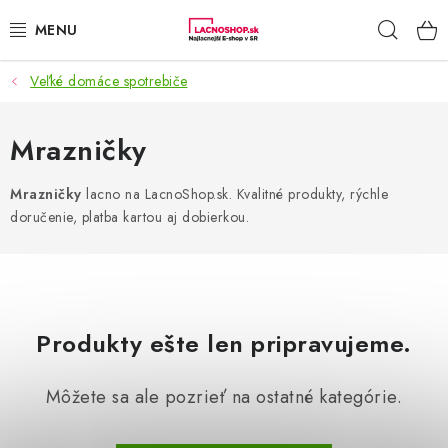
Prejsť
Hľad
na
obsah
Veľké domáce spotrebiče
NAŠE AKCIE!
NAŠE NOVINKY!
Mrazničky
POTRAVINY
Mrazničky
lacno na LacnoShop.sk. Kvalitné produkty, rýchle
doručenie, platba kartou aj dobierkou.
DOMÁCNOSŤ
NÁBYTOK
Produkty ešte len pripravujeme.
ELEKTRO
Môžete sa ale pozrieť na ostatné kategórie.
ZÁHRADA