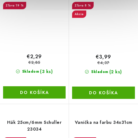
25mm x 50 m
zakrývacia páska 38mm x
19 %
8 %
50m
Akcia
€2,29
€3,99
€2,85
€4,37
(3 ks)
(2 ks)
Skladom
Skladom
DO KOŠÍKA
DO KOŠÍKA
Hák 25cm/6mm Schuller
Vanička na farbu 34x31cm
23034