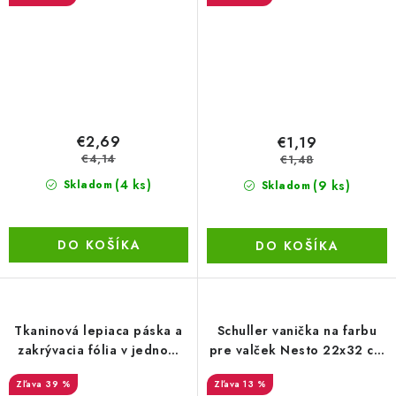
€2,69
€1,19
€4,14
€1,48
(4 ks)
(9 ks)
Skladom
Skladom
DO KOŠÍKA
DO KOŠÍKA
Tkaninová lepiaca páska a
Schuller vanička na farbu
zakrývacia fólia v jednom
pre valček Nesto 22x32 cm
Schuller 140 x 33 cm 1ks
1 ks
39 %
13 %