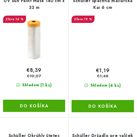
UV Sun Paint Mask 140 cm x
Schuller špachtľa maliarska
33 m
Kai 6 cm
LacnoBlog
Prečo je tu LACNO?
Kontakty, O nás
16 %
19 %
Dopravné a Platby
Vratky a Reklamácie
Obchodné podmienky
Ochrana osobných údajov
Reklamačný poriadok
Ako odstúpiť od kúpnej zmluvy
€8,39
€1,19
€10,07
€1,48
(1 ks)
(4 ks)
Skladom
Skladom
DO KOŠÍKA
DO KOŠÍKA
Schüller Okrúhly štetec
Schüller Držadlo pre valček