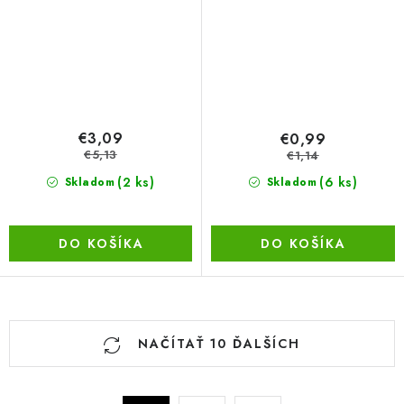
€3,09
€0,99
€5,13
€1,14
(2 ks)
(6 ks)
Skladom
Skladom
DO KOŠÍKA
DO KOŠÍKA
O
NAČÍTAŤ 10 ĎALŠÍCH
v
l
á