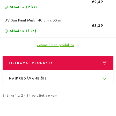
OBLEČENIE A MÓDA
€2,49
(2 ks)
Skladom
TOTÁLNA LIKVIDÁCIA
UV Sun Paint Mask 140 cm x 33 m
€8,39
CHOVATEĽSKÉ POTREBY
(1 ks)
Skladom
ŠPORT A OUTDOOR
Zobraziť viac produktov
DROGÉRIA A KOZMETIKA
FILTROVAŤ PRODUKTY
PRE DETI
V
R
NAJPREDÁVANEJŠIE
ý
a
AUTO-MOTO
p
d
PRODUKTY HISTORICKE BEZ ZASOBY
i
e
Stránka
1
z
2
-
34
položiek celkom
s
n
K ZALISTOVÁNÍ NEBO VYMAZÁNÍ
p
i