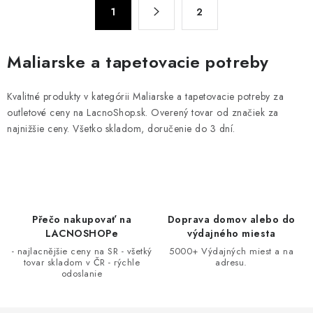
S
d
1
2
t
a
r
c
á
Maliarske a tapetovacie potreby
n
i
k
e
Kvalitné produkty v kategórii Maliarske a tapetovacie potreby za
o
p
outletové ceny na LacnoShop.sk. Overený tovar od značiek za
v
r
najnižšie ceny. Všetko skladom, doručenie do 3 dní.
a
v
n
k
i
y
e
v
ý
Přečo nakupovať na
Doprava domov alebo do
p
LACNOSHOPe
výdajného miesta
i
- najlacnějšie ceny na SR - všetký
5000+ Výdajných miest a na
tovar skladom v ČR - rýchle
adresu.
s
odoslanie
u