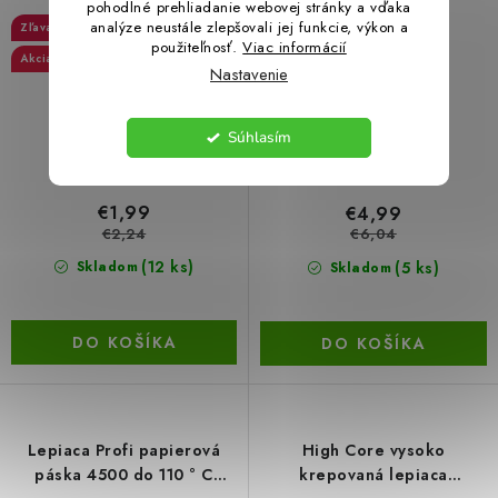
pohodlné prehliadanie webovej stránky a vďaka
krep do 60 ° C, 30 mm × 50
mm x 50 m
analýze neustále zlepšovali jej funkcie, výkon a
11 %
17 %
m
použiteľnosť.
Viac informácií
Akcia
Nastavenie
Súhlasím
€1,99
€4,99
€2,24
€6,04
(12 ks)
(5 ks)
Skladom
Skladom
DO KOŠÍKA
DO KOŠÍKA
Lepiaca Profi papierová
High Core vysoko
páska 4500 do 110 ° C
krepovaná lepiaca