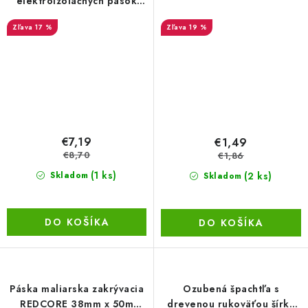
elektroizolačných pások
VOLT, 10 farieb v balení, 15
17 %
19 %
mm x 10 m
€7,19
€1,49
€8,70
€1,86
(1 ks)
(2 ks)
Skladom
Skladom
DO KOŠÍKA
DO KOŠÍKA
Páska maliarska zakrývacia
Ozubená špachtľa s
REDCORE 38mm x 50m
drevenou rukoväťou šírka