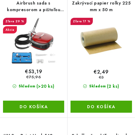
r
e
Airbrush sada s
Zakrývací papier rolky 225
BEZ ZÁSOBY, K VYŘAZENÍ (VČ. XD)
o
p
kompresorom a pištoľou
mm x 50 m
0,3 mm, dobíjacia
d
r
OBLEČENÍ A MÓDA
29 %
17 %
u
o
Akcia
k
d
DROGERIE A KOSMETIKA
t
u
o
k
DÍLNA A STAVBA
v
t
o
DIELŇA A STAVBA
€53,19
€2,49
v
€75,96
€3
ZÁBAVA A KNIHY
(>20 ks)
(2 ks)
Skladom
Skladom
DOPLNKOVÝ PREDAJ
DO KOŠÍKA
DO KOŠÍKA
LETNÝ VÝPREDAJ
LEVI ZĽAVA