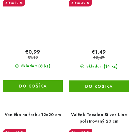
10 %
39 %
€0,99
€1,49
€1,10
€2,47
(8 ks)
(14 ks)
Skladom
Skladom
DO KOŠÍKA
DO KOŠÍKA
Vanička na farbu 12x20 cm
Valček Texalon Silver Line
polstrovaný 20 cm