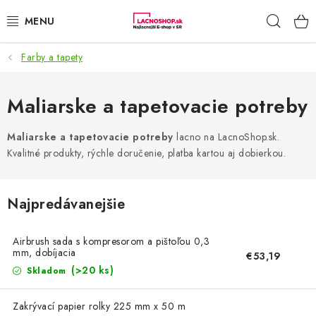
Prejsť
Hľad
na
obsah
Farby a tapety
NAŠE AKCIE!
NAŠE NOVINKY!
Maliarske a tapetovacie potreby
POTRAVINY
Maliarske a tapetovacie potreby
lacno na LacnoShop.sk.
Kvalitné produkty, rýchle doručenie, platba kartou aj dobierkou.
DOMÁCNOSŤ
Najpredávanejšie
NÁBYTOK
Airbrush sada s kompresorom a pištoľou 0,3
ELEKTRO
mm, dobíjacia
€53,19
(>20 ks)
Skladom
ZÁHRADA
Zakrývací papier rolky 225 mm x 50 m