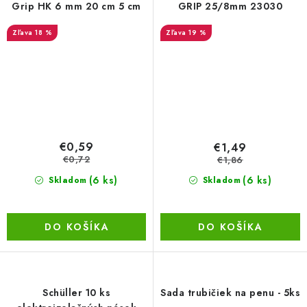
Grip HK 6 mm 20 cm 5 cm
GRIP 25/8mm 23030
18 %
19 %
€0,59
€1,49
€0,72
€1,86
(6 ks)
(6 ks)
Skladom
Skladom
DO KOŠÍKA
DO KOŠÍKA
Schüller 10 ks
Sada trubičiek na penu - 5ks