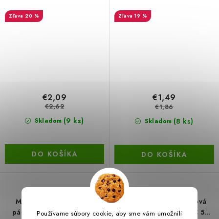
Schuller
180 mm špicaté ozubenie
20 %
19 %
1,8 mm
€2,09
€1,49
€2,62
€1,86
(9 ks)
(8 ks)
Skladom
Skladom
DO KOŠÍKA
DO KOŠÍKA
Mako Komfort lepiaca
Lepiaca Profi papierová
páska zakrývacia hladký
páska 4500 do 110 ° C 50
Používame súbory cookie, aby sme vám umožnili