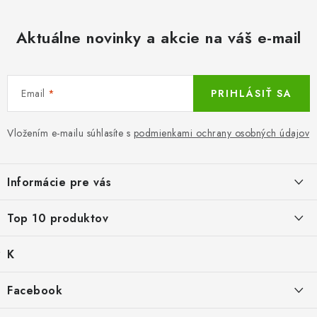
Aktuálne novinky a akcie na váš e-mail
Email
PRIHLÁSIŤ SA
Vložením e-mailu súhlasíte s
podmienkami ochrany osobných údajov
Z
á
Informácie pre vás
p
ä
LacnoBlog
Top 10 produktov
t
Prečo je tu LACNO?
i
K
Balné pre objednávky do 8 €
e
Kontakty, O nás
a
€2,29
Produkty historicke bez zasoby
t
Facebook
Dopravné a Platby
e
Detské gamaše biele
g
Nový tovar