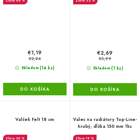
46 %
32 %
€1,19
€2,69
€2,24
€3,99
(14 ks)
(1 ks)
Skladom
Skladom
DO KOŠÍKA
DO KOŠÍKA
Valček Felt 18 cm
Valec na radiátory Top-Line-
hrubý, dĺžka 150 mm 1ks
35 %
19 %