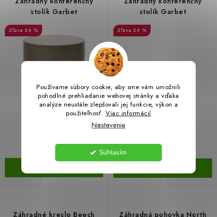
Záhradný konferenčný
Záhradný konferenčný
stolík Garbet
stolík Garbet
LacnoBlog
Prečo je tu LACNO?
Kontakty, O nás
54 %
54 %
Dopravné a Platby
Vratky a Reklamácie
Obchodné podmienky
Ochrana osobných údajov
Reklamačný poriadok
Ako odstúpiť od kúpnej zmluvy
Používame súbory cookie, aby sme vám umožnili
pohodlné prehliadanie webovej stránky a vďaka
analýze neustále zlepšovali jej funkcie, výkon a
€113,99
€113,99
použiteľnosť.
Viac informácií
€250,42
€250,42
Nastavenie
(1 ks)
(1 ks)
Skladom
Skladom
Súhlasím
DO KOŠÍKA
DO KOŠÍKA
Záhradné kreslo Beech
Záhradná pohovka North