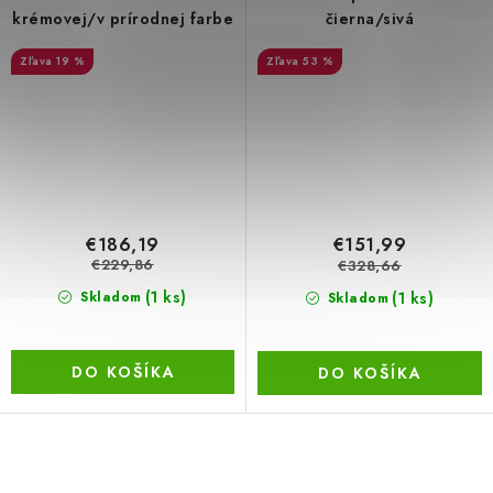
krémovej/v prírodnej farbe
čierna/sivá
19 %
53 %
€186,19
€151,99
€229,86
€328,66
(1 ks)
(1 ks)
Skladom
Skladom
DO KOŠÍKA
DO KOŠÍKA
O