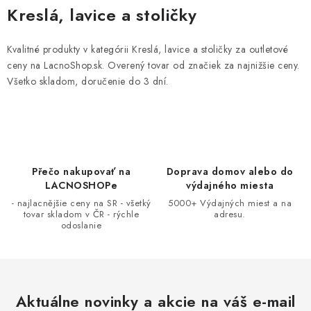
v
Kreslá, lavice a stoličky
l
á
Kvalitné produkty v kategórii Kreslá, lavice a stoličky za outletové
d
ceny na LacnoShop.sk. Overený tovar od značiek za najnižšie ceny.
a
Všetko skladom, doručenie do 3 dní.
c
i
e
p
r
Přečo nakupovať na
Doprava domov alebo do
LACNOSHOPe
výdajného miesta
v
- najlacnějšie ceny na SR - všetký
5000+ Výdajných miest a na
k
tovar skladom v ČR - rýchle
adresu.
y
odoslanie
v
ý
p
i
Aktuálne novinky a akcie na váš e-mail