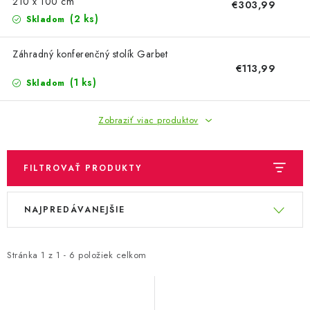
OBLEČENIE A MÓDA
210 x 100 cm
€303,99
(2 ks)
Skladom
TOTÁLNA LIKVIDÁCIA
Záhradný konferenčný stolík Garbet
€113,99
CHOVATEĽSKÉ POTREBY
(1 ks)
Skladom
ŠPORT A OUTDOOR
Zobraziť viac produktov
DROGÉRIA A KOZMETIKA
FILTROVAŤ PRODUKTY
PRE DETI
V
R
NAJPREDÁVANEJŠIE
ý
a
AUTO-MOTO
p
d
PRODUKTY HISTORICKE BEZ ZASOBY
i
e
Stránka
1
z
1
-
6
položiek celkom
s
n
K ZALISTOVÁNÍ NEBO VYMAZÁNÍ
p
i