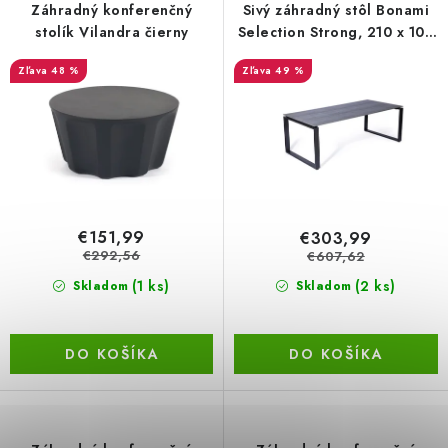
r
e
Záhradný konferenčný
Sivý záhradný stôl Bonami
BEZ ZÁSOBY, K VYŘAZENÍ (VČ. XD)
o
p
stolík Vilandra čierny
Selection Strong, 210 x 100
cm
d
r
OBLEČENÍ A MÓDA
48 %
49 %
u
o
k
d
DROGERIE A KOSMETIKA
t
u
o
k
DÍLNA A STAVBA
v
t
o
DIELŇA A STAVBA
€151,99
€303,99
v
€292,56
€607,62
ZÁBAVA A KNIHY
(1 ks)
(2 ks)
Skladom
Skladom
DOPLNKOVÝ PREDAJ
DO KOŠÍKA
DO KOŠÍKA
LETNÝ VÝPREDAJ
LEVI ZĽAVA