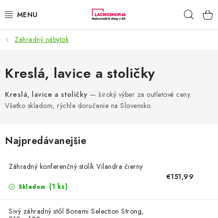
Prejsť
Hľad
na
obsah
Záhradný nábytok
NAŠE AKCIE!
NAŠE NOVINKY!
Kreslá, lavice a stoličky
POTRAVINY
Kreslá, lavice a stoličky
— široký výber za outletové ceny.
Všetko skladom, rýchle doručenie na Slovensko.
DOMÁCNOSŤ
Najpredávanejšie
NÁBYTOK
Záhradný konferenčný stolík Vilandra čierny
ELEKTRO
€151,99
(1 ks)
Skladom
ZÁHRADA
Sivý záhradný stôl Bonami Selection Strong,