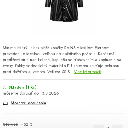
OBLEČENIE A MÓDA
TOTÁLNA LIKVIDÁCIA
CHOVATEĽSKÉ POTREBY
ŠPORT A OUTDOOR
Minimalistický unisex plášť značky RAINS v lesklom čiernom
prevedení je ideálnou voľbou do daždivého počasia. Kabát má
predĺžený strih nad kolená, kapucňu so sťahovaním a zapínanie na
DROGÉRIA A KOZMETIKA
cvoky. Ľahký vodeodolný materiál s PU záterom zaisťuje ochranu
pred dažďom aj vetrom. Veľkosť XS-S.
Viac informácií
PRE DETI
(1 ks)
Skladom
AUTO-MOTO
13.8.2026
Možnosti doručenia
PRODUKTY HISTORICKE BEZ ZASOBY
K ZALISTOVÁNÍ NEBO VYMAZÁNÍ
€104,88
–52 %