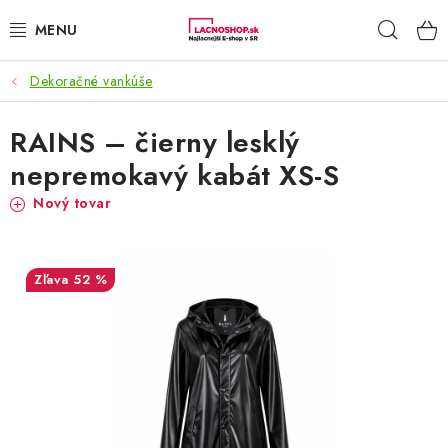
Prejsť
Hľad
na
obsah
Dekoračné vankúše
NAŠE AKCIE!
RAINS – čierny lesklý
NAŠE NOVINKY!
nepremokavý kabát XS-S
POTRAVINY
Nový tovar
DOMÁCNOSŤ
52 %
NÁBYTOK
ELEKTRO
ZÁHRADA