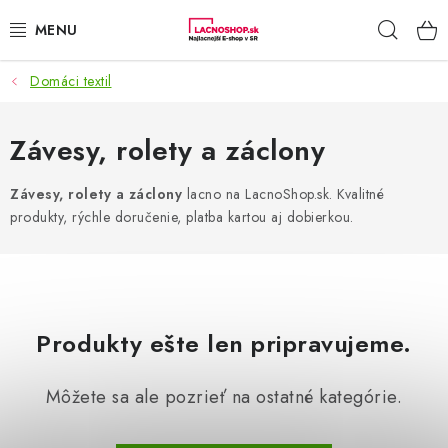
Prejsť
Hľad
na
obsah
Domáci textil
NAŠE AKCIE!
NAŠE NOVINKY!
Závesy, rolety a záclony
POTRAVINY
Závesy, rolety a záclony
lacno na LacnoShop.sk. Kvalitné
produkty, rýchle doručenie, platba kartou aj dobierkou.
DOMÁCNOSŤ
NÁBYTOK
Produkty ešte len pripravujeme.
ELEKTRO
Môžete sa ale pozrieť na ostatné kategórie.
ZÁHRADA