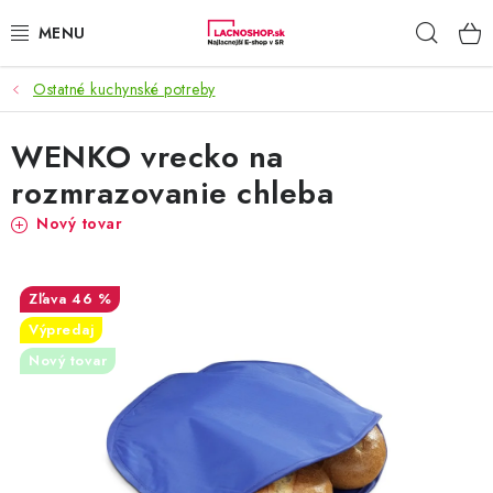
Prejsť
Hľad
na
obsah
Ostatné kuchynské potreby
NAŠE AKCIE!
WENKO vrecko na
NAŠE NOVINKY!
rozmrazovanie chleba
POTRAVINY
Nový tovar
DOMÁCNOSŤ
46 %
NÁBYTOK
Výpredaj
Nový tovar
ELEKTRO
ZÁHRADA