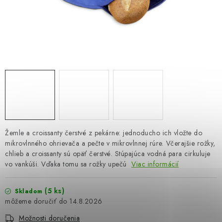
OBLEČENIE A MÓDA
TOTÁLNA LIKVIDÁCIA
CHOVATEĽSKÉ POTREBY
ŠPORT A OUTDOOR
DROGÉRIA A KOZMETIKA
PRE DETI
Žemle a croissanty čerstvé z pekárne: jednoducho ich vložte do
mikrovlnného ohrievača a pečte v mikrovlnnej rúre. Včerajšie rožky,
chlieb a croissanty sú opäť čerstvé. Stúpajúca vodná para cirkuluje
AUTO-MOTO
vo vankúši. Vďaka tomu sa rožky upečú
Viac informácií
PRODUKTY HISTORICKE BEZ ZASOBY
(5 ks)
Skladom
14.8.2026
K ZALISTOVÁNÍ NEBO VYMAZÁNÍ
Možnosti doručenia