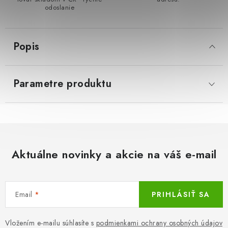
odoslanie
LacnoBlog
Prečo je tu LACNO?
Kontakty, O nás
Dopravné a Platby
Vratky a Reklamácie
Popis
Obchodné podmienky
Ochrana osobných údajov
Reklamačný poriadok
Ako odstúpiť od kúpnej zmluvy
Parametre produktu
Aktuálne novinky a akcie na váš e-mail
Email
PRIHLÁSIŤ SA
Vložením e-mailu súhlasíte s
podmienkami ochrany osobných údajov