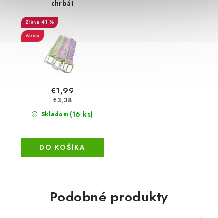
chrbát
41 %
Akcia
€1,99
€3,38
(16 ks)
Skladom
DO KOŠÍKA
Podobné produkty