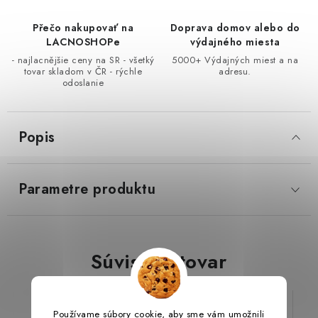
Přečo nakupovať na
Doprava domov alebo do
LacnoBlog
Prečo je tu LACNO?
Kontakty, O nás
LACNOSHOPe
výdajného miesta
Dopravné a Platby
Vratky a Reklamácie
- najlacnějšie ceny na SR - všetký
5000+ Výdajných miest a na
tovar skladom v ČR - rýchle
adresu.
Obchodné podmienky
Ochrana osobných údajov
odoslanie
Reklamačný poriadok
Ako odstúpiť od kúpnej zmluvy
Popis
Parametre produktu
Súvisiaci tovar
Používame súbory cookie, aby sme vám umožnili