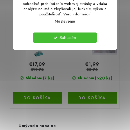
pohodlné prehliadanie webovej stránky a vďaka
ZAMETAČ KOBERCOV
Nerezová drôtenka s
analýze neustále zlepšovali jej funkcie, výkon a
LEIFHEIT MECHANICKÝ
rukoväťou, súprava 2
použiteľnosť.
Viac informácií
REGULUS
ks
Nastavenie
13 %
47 %
Akcia
Súhlasím
€17,09
€1,99
€19,72
€3,76
(7 ks)
(>20 ks)
Skladom
Skladom
DO KOŠÍKA
DO KOŠÍKA
Umývacia huba na