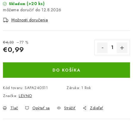
(>20 ks)
Skladom
BEZ ZÁSOBY, K VYŘAZENÍ (VČ. XD)
12.8.2026
Možnosti doručenia
OBLEČENÍ A MÓDA
DROGERIE A KOSMETIKA
€4,33
–77 %
€0,99
DÍLNA A STAVBA
Jednotková cena:
DIELŇA A STAVBA
DO KOŠÍKA
ZÁBAVA A KNIHY
Kód tovaru:
SAPA240511
Záruka
:
1 Rok
Značka:
LEVNO
DOPLNKOVÝ PREDAJ
Tlač
Opýtať sa
Strážiť
Zdieľať
LETNÝ VÝPREDAJ
LEVI ZĽAVA