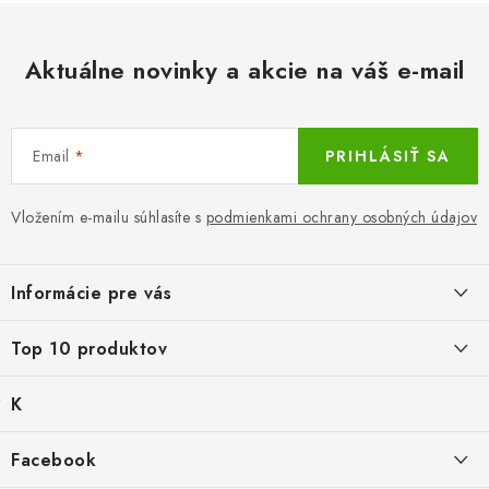
Aktuálne novinky a akcie na váš e-mail
Email
PRIHLÁSIŤ SA
Vložením e-mailu súhlasíte s
podmienkami ochrany osobných údajov
Z
á
Informácie pre vás
p
ä
LacnoBlog
Top 10 produktov
t
Prečo je tu LACNO?
i
K
Balné pre objednávky do 8 €
e
Kontakty, O nás
a
€2,29
Produkty historicke bez zasoby
t
Facebook
Dopravné a Platby
e
Čierna bavlnená polokošeľa klasická
g