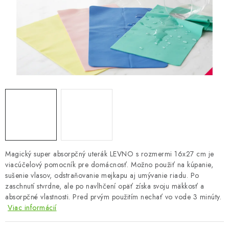
OBLEČENIE A MÓDA
TOTÁLNA LIKVIDÁCIA
CHOVATEĽSKÉ POTREBY
ŠPORT A OUTDOOR
DROGÉRIA A KOZMETIKA
PRE DETI
Magický super absorpčný uterák LEVNO s rozmermi 16x27 cm je
AUTO-MOTO
viacúčelový pomocník pre domácnosť. Možno použiť na kúpanie,
sušenie vlasov, odstraňovanie mejkapu aj umývanie riadu. Po
zaschnutí stvrdne, ale po navlhčení opäť získa svoju mäkkosť a
PRODUKTY HISTORICKE BEZ ZASOBY
absorpčné vlastnosti. Pred prvým použitím nechať vo vode 3 minúty.
Viac informácií
K ZALISTOVÁNÍ NEBO VYMAZÁNÍ