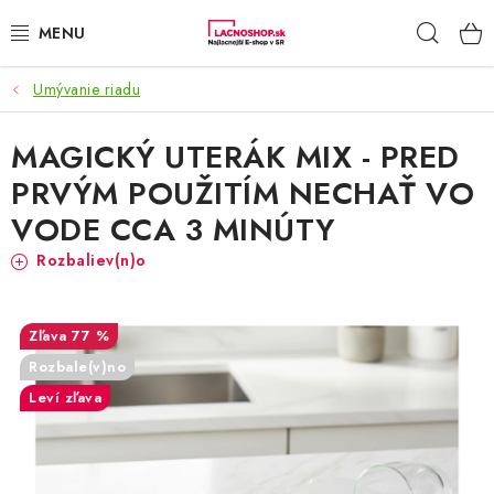
Prejsť
Hľad
na
obsah
Umývanie riadu
NAŠE AKCIE!
MAGICKÝ UTERÁK MIX - PRED
NAŠE NOVINKY!
PRVÝM POUŽITÍM NECHAŤ VO
POTRAVINY
VODE CCA 3 MINÚTY
Rozbaliev(n)o
DOMÁCNOSŤ
NÁBYTOK
77 %
Rozbale(v)no
ELEKTRO
Leví zľava
ZÁHRADA