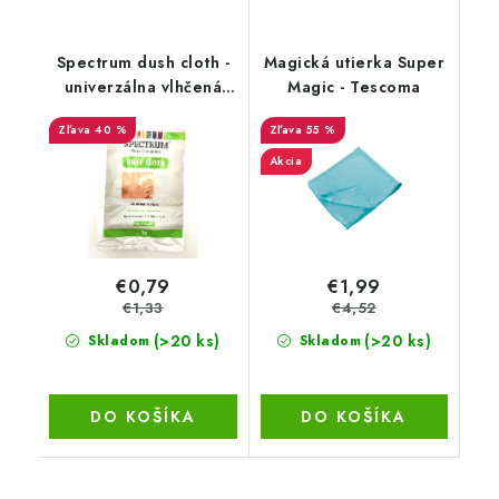
Spectrum dush cloth -
Magická utierka Super
univerzálna vlhčená
Magic - Tescoma
utierka na prach
40 %
55 %
45x90cm 1ks
Akcia
€0,79
€1,99
€1,33
€4,52
(>20 ks)
(>20 ks)
Skladom
Skladom
DO KOŠÍKA
DO KOŠÍKA