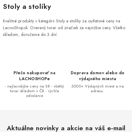
v
Stoly a stolíky
l
á
Kvalitné produkty v kategórii Stoly a stolíky za outletové ceny na
d
LacnoShop.sk. Overený tovar od značiek za najnižšie ceny. Všetko
a
skladom, doručenie do 3 dní.
c
i
e
p
r
Přečo nakupovať na
Doprava domov alebo do
LACNOSHOPe
výdajného miesta
v
- najlacnějšie ceny na SR - všetký
5000+ Výdajných miest a na
k
tovar skladom v ČR - rýchle
adresu.
y
odoslanie
v
ý
p
i
Aktuálne novinky a akcie na váš e-mail