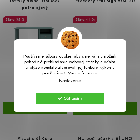
Detský písací stôl Max
Pracovný stôl Sign 60X120
petrolejový
LacnoBlog
Prečo je tu LACNO?
Kontakty, O nás
35 %
44 %
Dopravné a Platby
Vratky a Reklamácie
Obchodné podmienky
Ochrana osobných údajov
Reklamačný poriadok
Ako odstúpiť od kúpnej zmluvy
Používame súbory cookie, aby sme vám umožnili
pohodlné prehliadanie webovej stránky a vďaka
analýze neustále zlepšovali jej funkcie, výkon a
€151,99
€113,99
použiteľnosť.
Viac informácií
€235,41
€207,06
Nastavenie
(1 ks)
(1 ks)
Skladom
Skladom
Súhlasím
DO KOŠÍKA
DO KOŠÍKA
Písací stôl Kora
NU počítačový stôl UNO