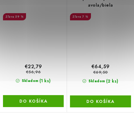
avola/biela
59 %
7 %
€22,79
€64,59
€56,96
€69,50
(1 ks)
(2 ks)
Skladom
Skladom
DO KOŠÍKA
DO KOŠÍKA
O