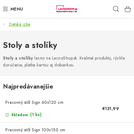
Prejsť
Hľad
na
obsah
Detská izba
NAŠE AKCIE!
NAŠE NOVINKY!
Stoly a stolíky
POTRAVINY
Stoly a stolíky
lacno na LacnoShop.sk. Kvalitné produkty, rýchle
doručenie, platba kartou aj dobierkou.
DOMÁCNOSŤ
Najpredávanejšie
NÁBYTOK
Pracovný stôl Sign 60x120 cm
ELEKTRO
€151,99
(1 ks)
Skladom
ZÁHRADA
Pracovný stôl Sign 100x150 cm