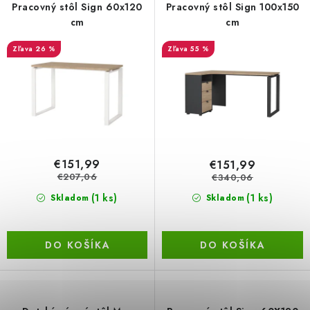
r
e
Pracovný stôl Sign 60x120
Pracovný stôl Sign 100x150
BEZ ZÁSOBY, K VYŘAZENÍ (VČ. XD)
o
p
cm
cm
d
r
OBLEČENÍ A MÓDA
26 %
55 %
u
o
k
d
DROGERIE A KOSMETIKA
t
u
o
k
DÍLNA A STAVBA
v
t
o
DIELŇA A STAVBA
€151,99
€151,99
v
€207,06
€340,06
ZÁBAVA A KNIHY
(1 ks)
(1 ks)
Skladom
Skladom
DOPLNKOVÝ PREDAJ
DO KOŠÍKA
DO KOŠÍKA
LETNÝ VÝPREDAJ
LEVI ZĽAVA