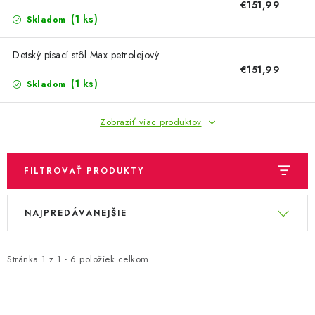
OBLEČENIE A MÓDA
€151,99
(1 ks)
Skladom
TOTÁLNA LIKVIDÁCIA
Detský písací stôl Max petrolejový
€151,99
CHOVATEĽSKÉ POTREBY
(1 ks)
Skladom
ŠPORT A OUTDOOR
Zobraziť viac produktov
DROGÉRIA A KOZMETIKA
FILTROVAŤ PRODUKTY
PRE DETI
V
R
NAJPREDÁVANEJŠIE
ý
a
AUTO-MOTO
p
d
PRODUKTY HISTORICKE BEZ ZASOBY
i
e
Stránka
1
z
1
-
6
položiek celkom
s
n
K ZALISTOVÁNÍ NEBO VYMAZÁNÍ
p
i