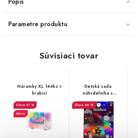
Popis
LacnoBlog
Prečo je tu LACNO?
Kontakty, O nás
Parametre produktu
Dopravné a Platby
Vratky a Reklamácie
Obchodné podmienky
Ochrana osobných údajov
Reklamačný poriadok
Ako odstúpiť od kúpnej zmluvy
Súvisiaci tovar
Náramky XL 144ks v
Detská sada
krabici
náhrdelníka s
príveskami
41 %
46 %
Akcia