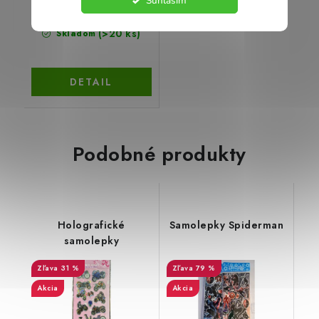
Súhlasím
€0,95
(>20 ks)
Skladom
DETAIL
Podobné produkty
Holografické
Samolepky Spiderman
samolepky
31 %
79 %
Akcia
Akcia