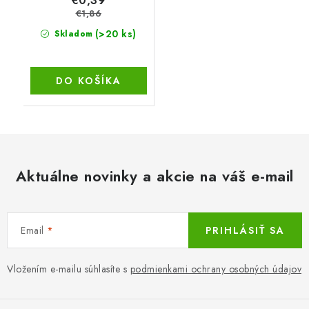
€0,39
€1,86
(>20 ks)
Skladom
DO KOŠÍKA
Aktuálne novinky a akcie na váš e-mail
Email
PRIHLÁSIŤ SA
Vložením e-mailu súhlasíte s
podmienkami ochrany osobných údajov
Z
á