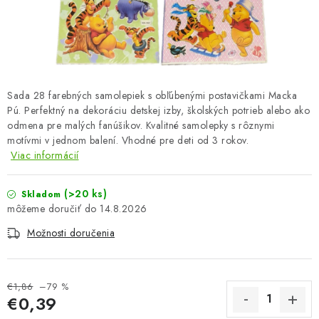
OBLEČENIE A MÓDA
TOTÁLNA LIKVIDÁCIA
CHOVATEĽSKÉ POTREBY
Sada 28 farebných samolepiek s obľúbenými postavičkami Macka
Pú. Perfektný na dekoráciu detskej izby, školských potrieb alebo ako
ŠPORT A OUTDOOR
odmena pre malých fanúšikov. Kvalitné samolepky s rôznymi
motívmi v jednom balení. Vhodné pre deti od 3 rokov.
DROGÉRIA A KOZMETIKA
Viac informácií
PRE DETI
(>20 ks)
Skladom
14.8.2026
AUTO-MOTO
Možnosti doručenia
PRODUKTY HISTORICKE BEZ ZASOBY
€1,86
–79 %
K ZALISTOVÁNÍ NEBO VYMAZÁNÍ
€0,39