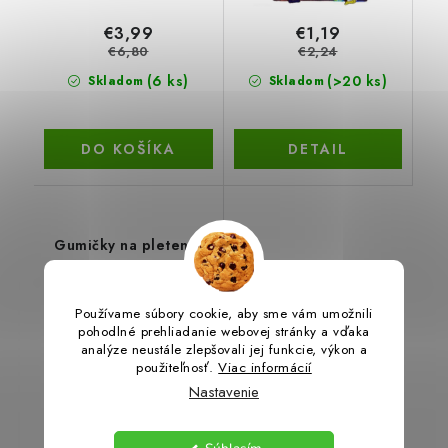
€3,99
€1,19
€6,80
€2,24
(6 ks)
(>20 ks)
Skladom
Skladom
DO KOŠÍKA
DETAIL
Gumičky na pletenie
náramkov
16 %
Používame súbory cookie, aby sme vám umožnili
pohodlné prehliadanie webovej stránky a vďaka
analýze neustále zlepšovali jej funkcie, výkon a
použiteľnosť.
Viac informácií
Nastavenie
€0,79