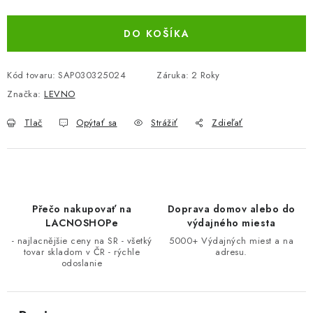
Jednotková cena:
BEZ ZÁSOBY, K VYŘAZENÍ (VČ. XD)
DO KOŠÍKA
OBLEČENÍ A MÓDA
Kód tovaru:
SAP030325024
Záruka
:
2 Roky
DROGERIE A KOSMETIKA
Značka:
LEVNO
Tlač
Opýtať sa
Strážiť
Zdieľať
DÍLNA A STAVBA
DIELŇA A STAVBA
ZÁBAVA A KNIHY
Přečo nakupovať na
Doprava domov alebo do
LACNOSHOPe
výdajného miesta
DOPLNKOVÝ PREDAJ
- najlacnějšie ceny na SR - všetký
5000+ Výdajných miest a na
tovar skladom v ČR - rýchle
adresu.
odoslanie
LETNÝ VÝPREDAJ
LEVI ZĽAVA