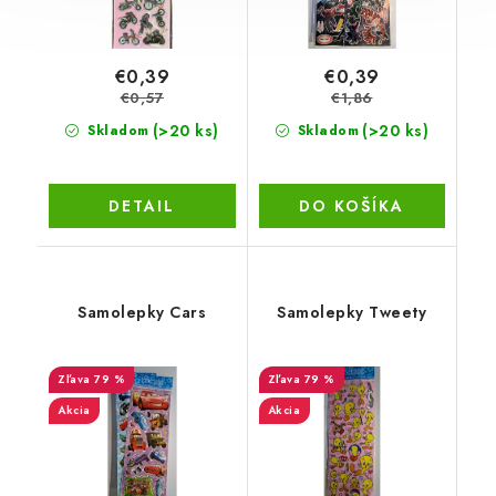
€0,39
€0,39
€0,57
€1,86
(>20 ks)
(>20 ks)
Skladom
Skladom
DETAIL
DO KOŠÍKA
Samolepky Cars
Samolepky Tweety
79 %
79 %
Akcia
Akcia